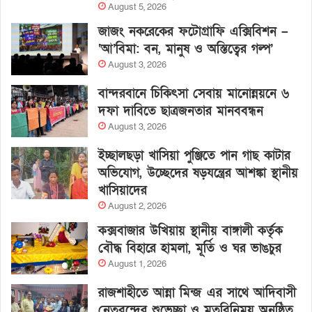
August 5, 2026
জাজং নকরেকের ফটোগ্রাফি এক্সিবিশন –
‘আ’বিমা: বন, মানুষ ও অস্তিত্বের গল্প’
August 3, 2026
বান্দরবানে চিকিৎসা সেবায় মানোন্নয়নে ৬
দফা দাবিতে ছাত্রজনতার মানববন্ধন
August 3, 2026
ইচ্ছালছড়া খাসিয়া পুঞ্জিতে পান গাছ কাটার
অভিযোগ, উচ্ছেদের ষড়যন্ত্রের আশঙ্কা স্থানীয়
খাসিয়াদের
August 2, 2026
কক্সবাজার উখিয়ায় স্থানীয় বাঙ্গালী কর্তৃক
বৌদ্ধ বিহারে হামলা, মূর্তি ও ঘর ভাঙচুর
August 1, 2026
রাজশাহীতে আন্না মিন্জ এর সাথে আদিবাসী
নেতৃবৃন্দের শুভেচ্ছা ও মতবিনিময় অনুষ্ঠিত