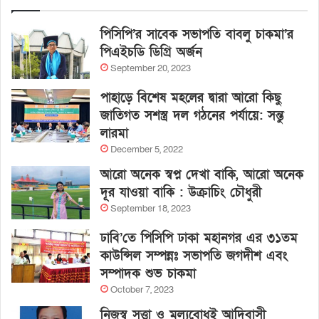
পিসিপি’র সাবেক সভাপতি বাবলু চাকমা’র
পিএইচডি ডিগ্রি অর্জন
September 20, 2023
পাহাড়ে বিশেষ মহলের দ্বারা আরো কিছু
জাতিগত সশস্ত্র দল গঠনের পর্যায়ে: সন্তু
লারমা
December 5, 2022
আরো অনেক স্বপ্ন দেখা বাকি, আরো অনেক
দূর যাওয়া বাকি : উক্রাচিং চৌধুরী
September 18, 2023
ঢাবি’তে পিসিপি ঢাকা মহানগর এর ৩১তম
কাউন্সিল সম্পন্নঃ সভাপতি জগদীশ এবং
সম্পাদক শুভ চাকমা
October 7, 2023
নিজস্ব সত্ত্বা ও মূল্যবোধই আদিবাসী