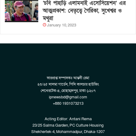
‘চবি পাহাড়ি এলামনাই এসোসিয়েশন’ এর
আত্মপ্রকাশ: নেতৃত্বে গৈরিকা, সুখেশ্বর ও
মথুরা
January 10, 2023
ভারপ্রাপ্ত সম্পাদকঃ আন্তনী রেমা
২৩/২৫ সালমা গার্ডেন, পিসি কালচার হাউজিং
শেখেরটেক-৪, মোহাম্মদপুর, ঢাকা-১২০৭
ipnewsbd@gmail.com
+880 1931073213
Acting Editor: Antani Rema
23/25 Salma Garden, PC Culture Housing
Shekhertek-4, Mohammadpur, Dhaka-1207