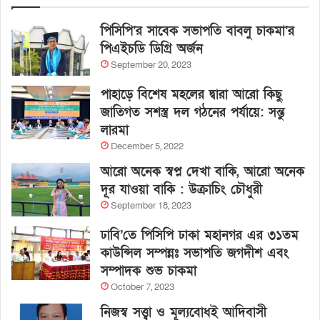
পিসিপি’র সাবেক সভাপতি বাবলু চাকমা’র
পিএইচডি ডিগ্রি অর্জন
September 20, 2023
পাহাড়ে বিশেষ মহলের দ্বারা আরো কিছু
জাতিগত সশস্ত্র দল গঠনের পর্যায়ে: সন্তু
লারমা
December 5, 2022
আরো অনেক স্বপ্ন দেখা বাকি, আরো অনেক
দূর যাওয়া বাকি : উক্রাচিং চৌধুরী
September 18, 2023
ঢাবি’তে পিসিপি ঢাকা মহানগর এর ৩১তম
কাউন্সিল সম্পন্নঃ সভাপতি জগদীশ এবং
সম্পাদক শুভ চাকমা
October 7, 2023
নিজস্ব সত্ত্বা ও মূল্যবোধই আদিবাসী