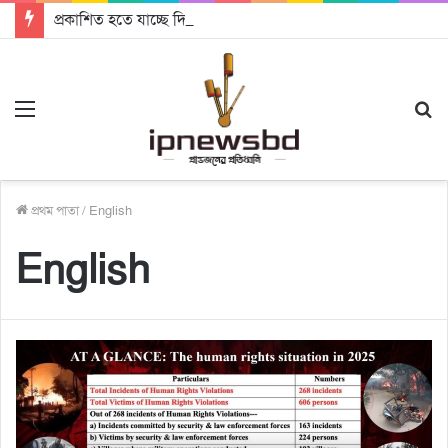
প্রকাশিত হতে যাচ্ছে দি রাবুগার নতুন গান ‘Baljanggi’
Menu
S
fo
প্রথম পাতা
/
English
English