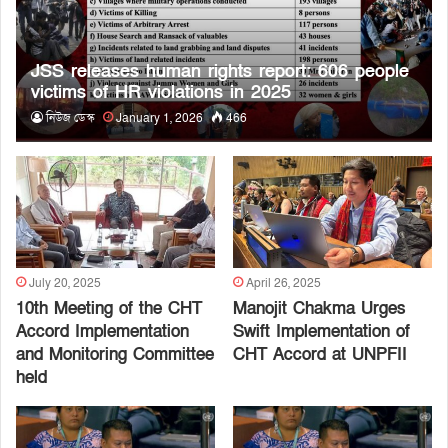
JSS releases human rights report: 606 people
victims of HR violations in 2025
নিউজ ডেস্ক
January 1, 2026
466
July 20, 2025
April 26, 2025
10th Meeting of the CHT
Manojit Chakma Urges
Accord Implementation
Swift Implementation of
and Monitoring Committee
CHT Accord at UNPFII
held