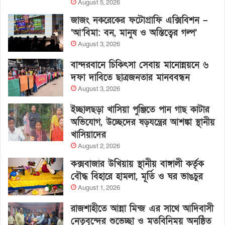
August 5, 2026
জাজং নকরেকের ফটোগ্রাফি এক্সিবিশন –
‘আ’বিমা: বন, মানুষ ও অস্তিত্বের গল্প’
August 3, 2026
বান্দরবানে চিকিৎসা সেবায় মানোন্নয়নে ৬
দফা দাবিতে ছাত্রজনতার মানববন্ধন
August 3, 2026
ইচ্ছালছড়া খাসিয়া পুঞ্জিতে পান গাছ কাটার
অভিযোগ, উচ্ছেদের ষড়যন্ত্রের আশঙ্কা স্থানীয়
খাসিয়াদের
August 2, 2026
কক্সবাজার উখিয়ায় স্থানীয় বাঙ্গালী কর্তৃক
বৌদ্ধ বিহারে হামলা, মূর্তি ও ঘর ভাঙচুর
August 1, 2026
রাজশাহীতে আন্না মিন্জ এর সাথে আদিবাসী
নেতৃবৃন্দের শুভেচ্ছা ও মতবিনিময় অনুষ্ঠিত