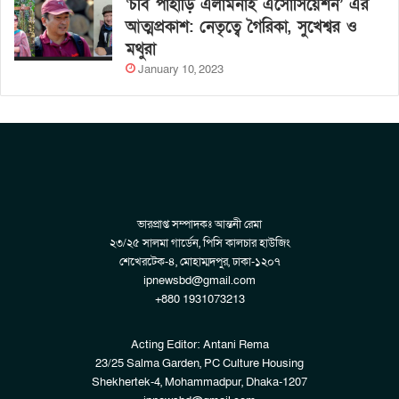
‘চবি পাহাড়ি এলামনাই এসোসিয়েশন’ এর
আত্মপ্রকাশ: নেতৃত্বে গৈরিকা, সুখেশ্বর ও
মথুরা
January 10, 2023
ভারপ্রাপ্ত সম্পাদকঃ আন্তনী রেমা
২৩/২৫ সালমা গার্ডেন, পিসি কালচার হাউজিং
শেখেরটেক-৪, মোহাম্মদপুর, ঢাকা-১২০৭
ipnewsbd@gmail.com
+880 1931073213
Acting Editor: Antani Rema
23/25 Salma Garden, PC Culture Housing
Shekhertek-4, Mohammadpur, Dhaka-1207