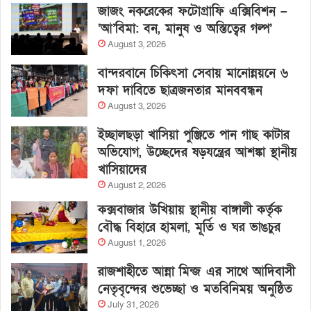
জাজং নকরেকের ফটোগ্রাফি এক্সিবিশন –
‘আ’বিমা: বন, মানুষ ও অস্তিত্বের গল্প’
August 3, 2026
বান্দরবানে চিকিৎসা সেবায় মানোন্নয়নে ৬
দফা দাবিতে ছাত্রজনতার মানববন্ধন
August 3, 2026
ইচ্ছালছড়া খাসিয়া পুঞ্জিতে পান গাছ কাটার
অভিযোগ, উচ্ছেদের ষড়যন্ত্রের আশঙ্কা স্থানীয়
খাসিয়াদের
August 2, 2026
কক্সবাজার উখিয়ায় স্থানীয় বাঙ্গালী কর্তৃক
বৌদ্ধ বিহারে হামলা, মূর্তি ও ঘর ভাঙচুর
August 1, 2026
রাজশাহীতে আন্না মিন্জ এর সাথে আদিবাসী
নেতৃবৃন্দের শুভেচ্ছা ও মতবিনিময় অনুষ্ঠিত
July 31, 2026