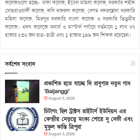
কলেজগুলো হচ্ছে- ঢাকা কলেজ, ইডেন মহিলা কলেজ, সরকারি শহীদ
সোহরাওয়ার্দী কলেজ, কবি নজরুল কলেজ, বেগম বদরুন্নেসা সরকারি
মহিলা কলেজ, মিরপুর সরকারি বাংলা কলেজ ও সরকারি তিতুমীর
কলেজ। এসব কলেজে অনার্স ও মাস্টার্স পর্যায়ে বর্তমানে ১ লাখ ৬৭
হাজার ২৩৬ জন ছাত্র-ছাত্রী এবং ১ হাজার ১৪৯ জন শিক্ষক রয়েছেন।
সর্বশেষ সংবাদ
প্রকাশিত হতে যাচ্ছে দি রাবুগার নতুন গান
‘Baljanggi’
August 5, 2026
চিটাগং হিল ট্রাক্টস রাইটার্স ইউনিয়ন এর
কেন্দ্রীয় নেতৃত্বে মংক্য শোয়ে নু নেভী এবং
মুকুল কান্তি ত্রিপুরা
August 5, 2026