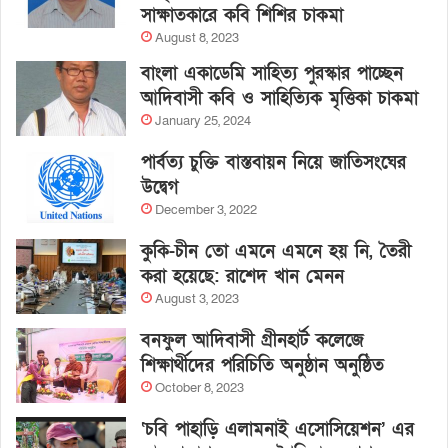
সাক্ষাতকারে কবি শিশির চাকমা
August 8, 2023
বাংলা একাডেমি সাহিত্য পুরস্কার পাচ্ছেন
আদিবাসী কবি ও সাহিত্যিক মৃত্তিকা চাকমা
January 25, 2024
পার্বত্য চুক্তি বাস্তবায়ন নিয়ে জাতিসংঘের
উদ্বেগ
December 3, 2022
কুকি-চীন তো এমনে এমনে হয় নি, তৈরী
করা হয়েছে: রাশেদ খান মেনন
August 3, 2023
বনফুল আদিবাসী গ্রীনহার্ট কলেজে
শিক্ষার্থীদের পরিচিতি অনুষ্ঠান অনুষ্ঠিত
October 8, 2023
‘চবি পাহাড়ি এলামনাই এসোসিয়েশন’ এর