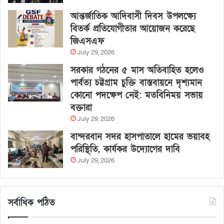
আন্তর্জাতিক আদিবাসী দিবস উপলক্ষ্যে
বিতর্ক প্রতিযোগীতার আয়োজন করেছে
জিএসএফ
July 29, 2026
সরকার গঠনের ৫ মাস অতিবাহিত হলেও
পার্বত্য চট্টগ্রাম চুক্তি বাস্তবায়নে দৃশ্যমান
কোনো পদক্ষেপ নেই: মতবিনিময় সভায়
বক্তারা
July 29, 2026
বান্দরবান সদর হাসপাতালে হামের ভয়াবহ
পরিস্থিতি, কার্যকর উদ্যোগের দাবি
July 29, 2026
সর্বাধিক পঠিত