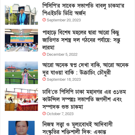
পিসিপি’র সাবেক সভাপতি বাবলু চাকমা’র
পিএইচডি ডিগ্রি অর্জন
September 20, 2023
পাহাড়ে বিশেষ মহলের দ্বারা আরো কিছু
জাতিগত সশস্ত্র দল গঠনের পর্যায়ে: সন্তু
লারমা
December 5, 2022
আরো অনেক স্বপ্ন দেখা বাকি, আরো অনেক
দূর যাওয়া বাকি : উক্রাচিং চৌধুরী
September 18, 2023
ঢাবি’তে পিসিপি ঢাকা মহানগর এর ৩১তম
কাউন্সিল সম্পন্নঃ সভাপতি জগদীশ এবং
সম্পাদক শুভ চাকমা
October 7, 2023
নিজস্ব সত্ত্বা ও মূল্যবোধই আদিবাসী
সংস্কৃতির শক্তিশালী দিক: একান্ত