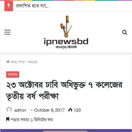
প্রকাশিত হতে যাচ্ছে দি রাবুগার নতুন গান ‘Baljanggi’
Menu
S
fo
প্রথম পাতা
/
অন্যান্য
অন্যান্য
২৩ অক্টোবর ঢাবি অধিভুক্ত ৭ কলেজের
তৃতীয় বর্ষ পরীক্ষা
admin
October 8, 2017
120
পড়ার সময়ঃ ১ মিনিটের কম