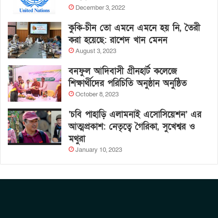
December 3, 2022
কুকি-চীন তো এমনে এমনে হয় নি, তৈরী
করা হয়েছে: রাশেদ খান মেনন
August 3, 2023
বনফুল আদিবাসী গ্রীনহার্ট কলেজে
শিক্ষার্থীদের পরিচিতি অনুষ্ঠান অনুষ্ঠিত
October 8, 2023
‘চবি পাহাড়ি এলামনাই এসোসিয়েশন’ এর
আত্মপ্রকাশ: নেতৃত্বে গৈরিকা, সুখেশ্বর ও
মথুরা
January 10, 2023