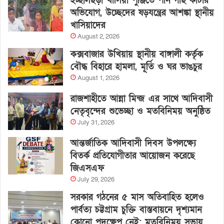
ইচ্ছালছড়া খাসিয়া পুঞ্জিতে পান গাছ কাটার
অভিযোগ, উচ্ছেদের ষড়যন্ত্রের আশঙ্কা স্থানীয়
খাসিয়াদের
August 2, 2026
কক্সবাজার উখিয়ায় স্থানীয় বাঙ্গালী কর্তৃক
বৌদ্ধ বিহারে হামলা, মূর্তি ও ঘর ভাঙচুর
August 1, 2026
রাজশাহীতে আন্না মিন্জ এর সাথে আদিবাসী
নেতৃবৃন্দের শুভেচ্ছা ও মতবিনিময় অনুষ্ঠিত
July 31, 2026
আন্তর্জাতিক আদিবাসী দিবস উপলক্ষ্যে
বিতর্ক প্রতিযোগীতার আয়োজন করেছে
জিএসএফ
July 29, 2026
সরকার গঠনের ৫ মাস অতিবাহিত হলেও
পার্বত্য চট্টগ্রাম চুক্তি বাস্তবায়নে দৃশ্যমান
কোনো পদক্ষেপ নেই: মতবিনিময় সভায়