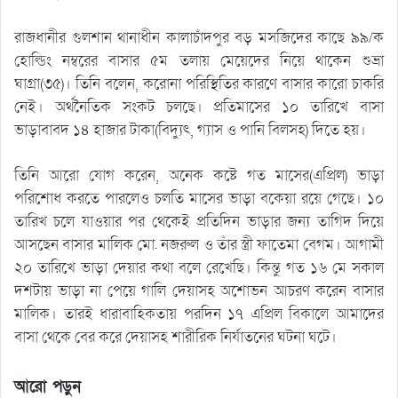
রাজধানীর গুলশান থানাধীন কালাচাঁদপুর বড় মসজিদের কাছে ৯৯/ক
হোল্ডিং নম্বরের বাসার ৫ম তলায় মেয়েদের নিয়ে থাকেন শুভ্রা
ঘাগ্রা(৩৫)। তিনি বলেন, করোনা পরিস্থিতির কারণে বাসার কারো চাকরি
নেই। অর্থনৈতিক সংকট চলছে। প্রতিমাসের ১০ তারিখে বাসা
ভাড়াবাবদ ১৪ হাজার টাকা(বিদ্যুৎ, গ্যাস ও পানি বিলসহ) দিতে হয়।
তিনি আরো যোগ করেন, অনেক কষ্টে গত মাসের(এপ্রিল) ভাড়া
পরিশোধ করতে পারলেও চলতি মাসের ভাড়া বকেয়া রয়ে গেছে। ১০
তারিখ চলে যাওয়ার পর থেকেই প্রতিদিন ভাড়ার জন্য তাগিদ দিয়ে
আসছেন বাসার মালিক মো. নজরুল ও তাঁর স্ত্রী ফাতেমা বেগম। আগামী
২০ তারিখে ভাড়া দেয়ার কথা বলে রেখেছি। কিন্তু গত ১৬ মে সকাল
দশটায় ভাড়া না পেয়ে গালি দেয়াসহ অশোভন আচরণ করেন বাসার
মালিক। তারই ধারাবাহিকতায় পরদিন ১৭ এপ্রিল বিকালে আমাদের
বাসা থেকে বের করে দেয়াসহ শারীরিক নির্যাতনের ঘটনা ঘটে।
আরো পড়ুন