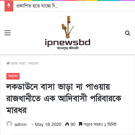
প্রকাশিত হতে যাচ্ছে দি রাবুগার নতুন গান ‘Baljanggi’
Menu
S
fo
প্রথম পাতা
/
অন্যান্য
অন্যান্য
লকডাউনে বাসা ভাড়া না পাওয়ায়
রাজধানীতে এক আদিবাসী পরিবারকে
মারধর
admin
May 18, 2020
90
পড়ার সময়ঃ ১ মিনিট