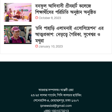
বনফুল আদিবাসী গ্রীনহার্ট কলেজে
শিক্ষার্থীদের পরিচিতি অনুষ্ঠান অনুষ্ঠিত
October 8, 2023
‘চবি পাহাড়ি এলামনাই এসোসিয়েশন’ এর
আত্মপ্রকাশ: নেতৃত্বে গৈরিকা, সুখেশ্বর ও
মথুরা
January 10, 2023
ভারপ্রাপ্ত সম্পাদকঃ আন্তনী রেমা
২৩/২৫ সালমা গার্ডেন, পিসি কালচার হাউজিং
শেখেরটেক-৪, মোহাম্মদপুর, ঢাকা-১২০৭
ipnewsbd@gmail.com
+880 1931073213