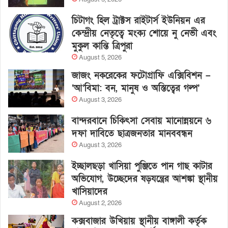
চিটাগং হিল ট্রাক্টস রাইটার্স ইউনিয়ন এর
কেন্দ্রীয় নেতৃত্বে মংক্য শোয়ে নু নেভী এবং
মুকুল কান্তি ত্রিপুরা
August 5, 2026
জাজং নকরেকের ফটোগ্রাফি এক্সিবিশন –
‘আ’বিমা: বন, মানুষ ও অস্তিত্বের গল্প’
August 3, 2026
বান্দরবানে চিকিৎসা সেবায় মানোন্নয়নে ৬
দফা দাবিতে ছাত্রজনতার মানববন্ধন
August 3, 2026
ইচ্ছালছড়া খাসিয়া পুঞ্জিতে পান গাছ কাটার
অভিযোগ, উচ্ছেদের ষড়যন্ত্রের আশঙ্কা স্থানীয়
খাসিয়াদের
August 2, 2026
কক্সবাজার উখিয়ায় স্থানীয় বাঙ্গালী কর্তৃক