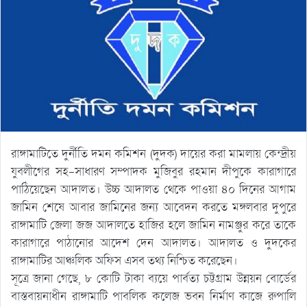
রাঙ্গামাটিতে দুর্নীতি দমন কমিশন (দুদক) দায়ের করা মামলায় কেন্দ্রীয়
যুবলীগের সহ-সাধারণ সম্পাদক মুজিবুর রহমান দীপুকে কারাগারে
পাঠিয়েছেন আদালত। উচ্চ আদালত থেকে পাওয়া ৪০ দিনের আগাম
জামিন শেষে আবার জামিনের জন্য আবেদন করতে মঙ্গলবার দুপুরে
রাঙ্গামাটি জেলা জজ আদালতে হাজির হলে জামিন নামঞ্জুর করে তাকে
কারাগারে পাঠানোর আদেশ দেন আদালত। আদালত ও দুদকের
রাঙ্গামাটির আঞ্চলিক অফিস এসব তথ্য নিশ্চিত করেছেন।
সূত্রে জানা গেছে, ৮ কোটি টাকা ব্যয়ে পার্বত্য চট্টগ্রাম উন্নয়ন বোর্ডের
বাস্তবায়নাধীন রাঙ্গামাটি পাবলিক কলেজ ভবন নির্মাণ কাজে রুপালি