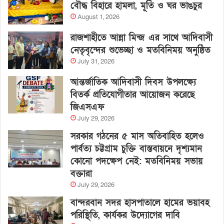
বৌদ্ধ বিহারে হামলা, মূর্তি ও ঘর ভাঙচুর
August 1, 2026
রাজশাহীতে আন্না মিন্জ এর সাথে আদিবাসী
নেতৃবৃন্দের শুভেচ্ছা ও মতবিনিময় অনুষ্ঠিত
July 31, 2026
আন্তর্জাতিক আদিবাসী দিবস উপলক্ষ্যে
বিতর্ক প্রতিযোগীতার আয়োজন করেছে
জিএসএফ
July 29, 2026
সরকার গঠনের ৫ মাস অতিবাহিত হলেও
পার্বত্য চট্টগ্রাম চুক্তি বাস্তবায়নে দৃশ্যমান
কোনো পদক্ষেপ নেই: মতবিনিময় সভায়
বক্তারা
July 29, 2026
বান্দরবান সদর হাসপাতালে হামের ভয়াবহ
পরিস্থিতি, কার্যকর উদ্যোগের দাবি