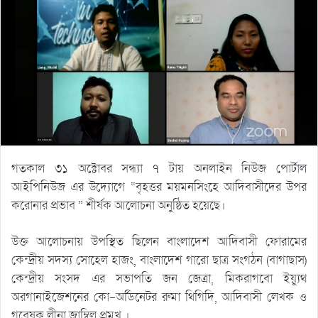
গতকাল ৩১ অক্টোবর সন্ধ্যা ৭ টায় অনলাইন নিউজ পোর্টাল
আইপিনিউজ এর উদ্যোগে “বৃহত্তর ময়মনসিংহে আদিবাসীদের উপর
করোনার প্রভাব ” শীর্ষক আলোচনা অনুষ্ঠিত হয়েছে।
উক্ত আলোচনায় উপস্থিত ছিলেন বাংলাদেশ আদিবাসী ফোরামের
কেন্দ্রীয় সদস্য সোহেল হাজং, বাংলাদেশ গারো ছাত্র সংগঠন (বাগাছাস)
কেন্দ্রীয় সংসদ এর সভাপতি জন জেত্রা, মিকরাগবো ইয়্যুথ
অরগানাইজেশনের কো-অর্ডিনেটর রুমা থিগিদি, আদিবাসী লেখক ও
গবেষক লীনা জাম্বিল প্রমুখ ।