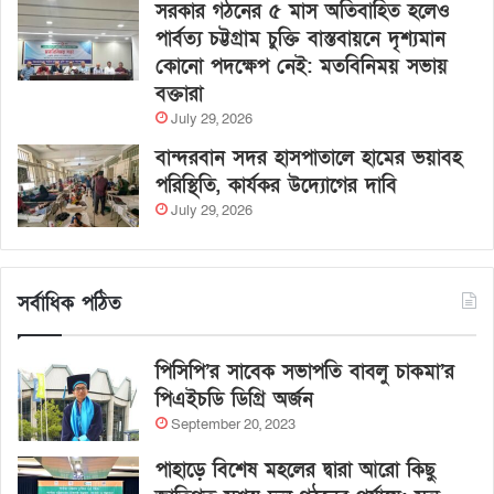
সরকার গঠনের ৫ মাস অতিবাহিত হলেও
পার্বত্য চট্টগ্রাম চুক্তি বাস্তবায়নে দৃশ্যমান
কোনো পদক্ষেপ নেই: মতবিনিময় সভায়
বক্তারা
July 29, 2026
বান্দরবান সদর হাসপাতালে হামের ভয়াবহ
পরিস্থিতি, কার্যকর উদ্যোগের দাবি
July 29, 2026
সর্বাধিক পঠিত
পিসিপি’র সাবেক সভাপতি বাবলু চাকমা’র
পিএইচডি ডিগ্রি অর্জন
September 20, 2023
পাহাড়ে বিশেষ মহলের দ্বারা আরো কিছু