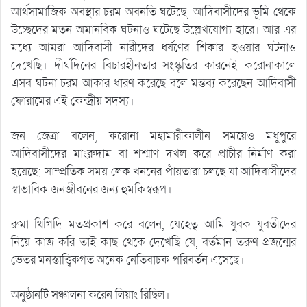
আর্থসামাজিক অবস্থার চরম অবনতি ঘটেছে, আদিবাসীদের ভূমি থেকে
উচ্ছেদের মতন অমানবিক ঘটনাও ঘটেছে উল্লেখযোগ্য হারে। আর এর
মধ্যে আমরা আদিবাসী নারীদের ধর্ষণের শিকার হওয়ার ঘটনাও
দেখেছি। দীর্ঘদিনের বিচারহীনতার সংস্কৃতির কারনেই করোনাকালে
এসব ঘটনা চরম আকার ধারণ করেছে বলে মন্তব্য করেছেন আদিবাসী
ফোরামের এই কেন্দ্রীয় সদস্য।
জন জেত্রা বলেন, করোনা মহামারীকালীন সময়েও মধুপুরে
আদিবাসীদের মাংরুদাম বা শশ্মাণ দখল করে প্রাচীর নির্মাণ করা
হয়েছে; সাম্প্রতিক সময় লেক খননের পাঁয়তারা চলছে যা আদিবাসীদের
স্বাভাবিক জনজীবনের জন্য হুমকিস্বরূপ।
রুমা থিগিদি মতপ্রকাশ করে বলেন, যেহেতু আমি যুবক-যুবতীদের
নিয়ে কাজ করি তাই কাছ থেকে দেখেছি যে, বর্তমান তরুণ প্রজন্মের
ভেতর মনস্তাত্ত্বিকগত অনেক নেতিবাচক পরিবর্তন এসেছে।
অনুষ্ঠানটি সঞ্চালনা করেন লিয়াং রিছিল।