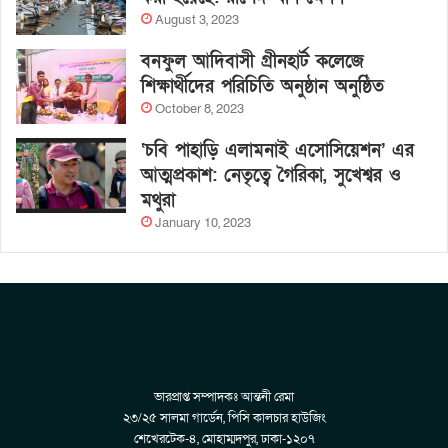
August 3, 2023
বনফুল আদিবাসী গ্রীনহার্ট কলেজে
শিক্ষার্থীদের পরিচিতি অনুষ্ঠান অনুষ্ঠিত
October 8, 2023
‘চবি পাহাড়ি এলামনাই এসোসিয়েশন’ এর
আত্মপ্রকাশ: নেতৃত্বে গৈরিকা, সুখেশ্বর ও
মথুরা
January 10, 2023
ভারপ্রাপ্ত সম্পাদকঃ আন্তনী রেমা
২৩/২৫ সালমা গার্ডেন, পিসি কালচার হাউজিং
শেখেরটেক-৪, মোহাম্মদপুর, ঢাকা-১২০৭