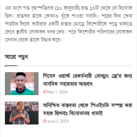
এর আগে গত বৃহস্পতিবার (১০ জানুয়ারী) রাত ১০টা থেকে সে নিখোঁজ
ছিল। রাতভর তাঁকে কোথাও খুঁজে পাওয়া যায়নি। পরের দিন ভোর
পাঁচটার দিকে ভাটারার একটি রাস্তার মোড়ে কিশোরীকে পড়ে থাকতে
দেখে স্থানীয় লোকজন খবর দেয়। পরে কিশোরীর পরিবারের লোকজন
সেখান থেকে তাঁকে উদ্ধার করে।
আরো পড়ুন
গিনেস ওয়ার্ল্ড রেকর্ডধারী প্রেনচ্যুং ম্রো’র জন্য
মানবিক সহায়তার আহ্বান
May 1, 2024
অনিশ্চিত বাস্তবতা থেকে পিএইচডি সম্পন্ন করা
সহজ ছিলনাঃ বিনোতাময় ধামাই
June 2, 2024