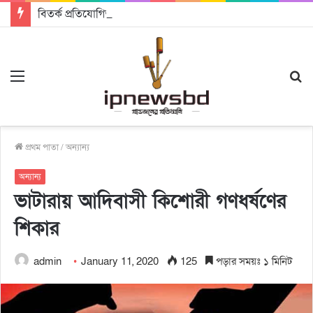
বিতর্ক প্রতিযোগিতায় চ্যাম্পিয়ন জাককানইবি, রানার্স আপ জিএসএফ
Menu
S
fo
প্রথম পাতা
/
অন্যান্য
অন্যান্য
ভাটারায় আদিবাসী কিশোরী গণধর্ষণের
শিকার
admin
January 11, 2020
125
পড়ার সময়ঃ ১ মিনিট