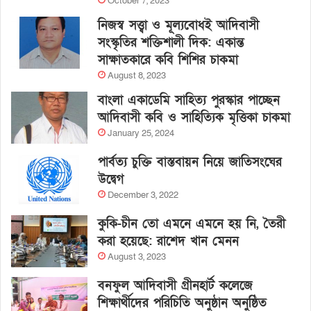
October 7, 2023
নিজস্ব সত্ত্বা ও মূল্যবোধই আদিবাসী
সংস্কৃতির শক্তিশালী দিক: একান্ত
সাক্ষাতকারে কবি শিশির চাকমা
August 8, 2023
বাংলা একাডেমি সাহিত্য পুরস্কার পাচ্ছেন
আদিবাসী কবি ও সাহিত্যিক মৃত্তিকা চাকমা
January 25, 2024
পার্বত্য চুক্তি বাস্তবায়ন নিয়ে জাতিসংঘের
উদ্বেগ
December 3, 2022
কুকি-চীন তো এমনে এমনে হয় নি, তৈরী
করা হয়েছে: রাশেদ খান মেনন
August 3, 2023
বনফুল আদিবাসী গ্রীনহার্ট কলেজে
শিক্ষার্থীদের পরিচিতি অনুষ্ঠান অনুষ্ঠিত