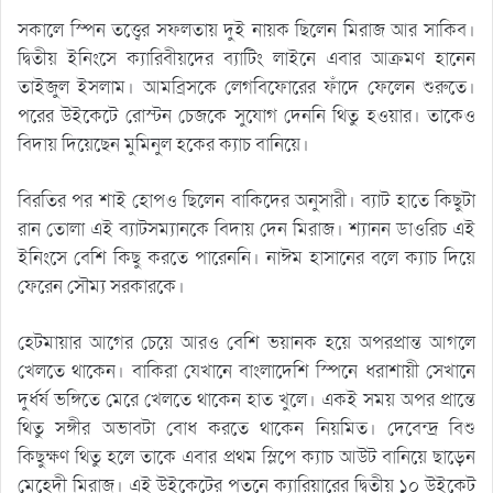
সকালে স্পিন তত্ত্বের সফলতায় দুই নায়ক ছিলেন মিরাজ আর সাকিব।
দ্বিতীয় ইনিংসে ক্যারিবীয়দের ব্যাটিং লাইনে এবার আক্রমণ হানেন
তাইজুল ইসলাম। আমব্রিসকে লেগবিফোরের ফাঁদে ফেলেন শুরুতে।
পরের উইকেটে রোস্টন চেজকে সুযোগ দেননি থিতু হওয়ার। তাকেও
বিদায় দিয়েছেন মুমিনুল হকের ক্যাচ বানিয়ে।
বিরতির পর শাই হোপও ছিলেন বাকিদের অনুসারী। ব্যাট হাতে কিছুটা
রান তোলা এই ব্যাটসম্যানকে বিদায় দেন মিরাজ। শ্যানন ডাওরিচ এই
ইনিংসে বেশি কিছু করতে পারেননি। নাঈম হাসানের বলে ক্যাচ দিয়ে
ফেরেন সৌম্য সরকারকে।
হেটমায়ার আগের চেয়ে আরও বেশি ভয়ানক হয়ে অপরপ্রান্ত আগলে
খেলতে থাকেন। বাকিরা যেখানে বাংলাদেশি স্পিনে ধরাশায়ী সেখানে
দুর্ধর্ষ ভঙ্গিতে মেরে খেলতে থাকেন হাত খুলে। একই সময় অপর প্রান্তে
থিতু সঙ্গীর অভাবটা বোধ করতে থাকেন নিয়মিত। দেবেন্দ্র বিশু
কিছুক্ষণ থিতু হলে তাকে এবার প্রথম স্লিপে ক্যাচ আউট বানিয়ে ছাড়েন
মেহেদী মিরাজ। এই উইকেটের পতনে ক্যারিয়ারের দ্বিতীয় ১০ উইকেট