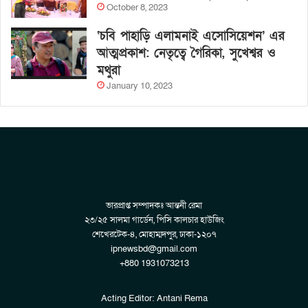
October 8, 2023
‘চবি পাহাড়ি এলামনাই এসোসিয়েশন’ এর
আত্মপ্রকাশ: নেতৃত্বে গৈরিকা, সুখেশ্বর ও
মথুরা
January 10, 2023
ভারপ্রাপ্ত সম্পাদকঃ আন্তনী রেমা
২৩/২৫ সালমা গার্ডেন, পিসি কালচার হাউজিং
শেখেরটেক-৪, মোহাম্মদপুর, ঢাকা-১২০৭
ipnewsbd@gmail.com
+880 1931073213
Acting Editor: Antani Rema