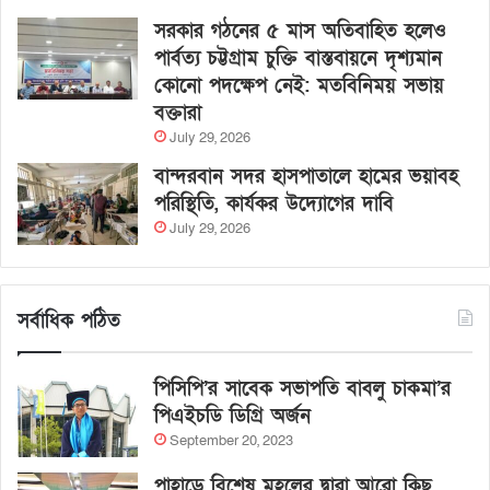
সরকার গঠনের ৫ মাস অতিবাহিত হলেও
পার্বত্য চট্টগ্রাম চুক্তি বাস্তবায়নে দৃশ্যমান
কোনো পদক্ষেপ নেই: মতবিনিময় সভায়
বক্তারা
July 29, 2026
বান্দরবান সদর হাসপাতালে হামের ভয়াবহ
পরিস্থিতি, কার্যকর উদ্যোগের দাবি
July 29, 2026
সর্বাধিক পঠিত
পিসিপি’র সাবেক সভাপতি বাবলু চাকমা’র
পিএইচডি ডিগ্রি অর্জন
September 20, 2023
পাহাড়ে বিশেষ মহলের দ্বারা আরো কিছু