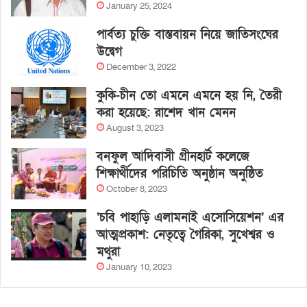
January 25, 2024
পার্বত্য চুক্তি বাস্তবায়ন নিয়ে জাতিসংঘের
উদ্বেগ
December 3, 2022
কুকি-চীন তো এমনে এমনে হয় নি, তৈরী
করা হয়েছে: রাশেদ খান মেনন
August 3, 2023
বনফুল আদিবাসী গ্রীনহার্ট কলেজে
শিক্ষার্থীদের পরিচিতি অনুষ্ঠান অনুষ্ঠিত
October 8, 2023
‘চবি পাহাড়ি এলামনাই এসোসিয়েশন’ এর
আত্মপ্রকাশ: নেতৃত্বে গৈরিকা, সুখেশ্বর ও
মথুরা
January 10, 2023