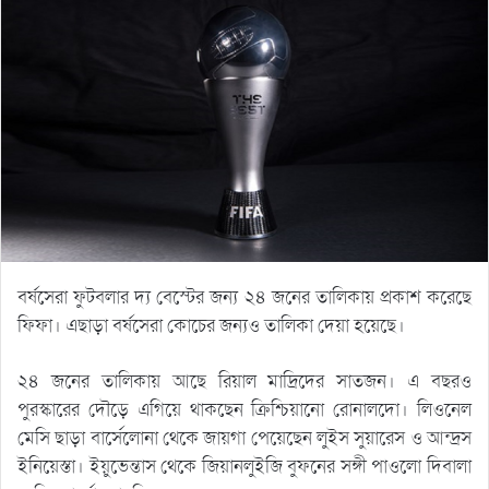
বর্ষসেরা ফুটবলার দ্য বেস্টের জন্য ২৪ জনের তালিকায় প্রকাশ করেছে
ফিফা। এছাড়া বর্ষসেরা কোচের জন্যও তালিকা দেয়া হয়েছে।
২৪ জনের তালিকায় আছে রিয়াল মাদ্রিদের সাতজন। এ বছরও
পুরস্কারের দৌড়ে এগিয়ে থাকছেন ক্রিশ্চিয়ানো রোনালদো। লিওনেল
মেসি ছাড়া বার্সেলোনা থেকে জায়গা পেয়েছেন লুইস সুয়ারেস ও আন্দ্রস
ইনিয়েস্তা। ইয়ুভেন্তাস থেকে জিয়ানলুইজি বুফনের সঙ্গী পাওলো দিবালা