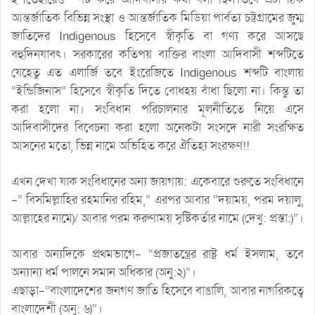
আন্তর্জাতিক বিভিন্ন সংস্থা ও আন্তর্জাতিক মিডিয়া পার্বত্য চট্টগ্রামের জুম্ম
জাতিদের Indigenous হিসেবে স্বীকৃতি বা গণ্য করে আসছে
বহুদিনযাবৎ। সরকারের কতিপয় ব্যক্তির বাংলা আদিবাসী শব্দটিতে
যেহেতু এত এলার্জি তবে ইংরেজিতে Indigenous শব্দটি বাংলায়
“ইন্ডিজিনাস” হিসেবে স্বীকৃতি দিতে বোধহয় বাঁধা ছিলো না। কিন্তু তা
করা হলো না। সংবিধান পরিচালনার মূলনীতিতে নিয়ে এসে
আদিবাসীদের বিবেচনা করা হলো অনেকটা সংসদে নারী সংরক্ষিত
আসনের মতো, ভিন্ন নামে অভিহিত করে ঐতিহ্য সংরক্ষণ!!
এখন দেখা যাক সংবিধানের অন্য জায়গায়: একেবারে শুরুতে সংবিধানে
-” বিসমিল্লাহির রহমানির রহিম,” এরপর আবার “দয়াময়, পরম দয়ালু,
আল্লাহের নামে)/ আবার পরম করুণাময় সৃষ্টিকর্তার নামে (দেখু: প্রস্তা:)”।
আবার অন্যদিকে প্রথমভাগে- “প্রজাতন্ত্রের রাষ্ট্র ধর্ম ইসলাম, তবে
অন্যান্য ধর্ম পালনে সমান অধিকার (অনু:২)”।
এছাড়া-“বাংলাদেশের জনগণ জাতি হিসেবে বাঙালি, আবার নাগরিকত্বে
বাংলাদেশী (অনু: ৬)”।