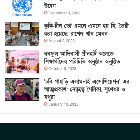
উদ্বেগ
December 3, 2022
কুকি-চীন তো এমনে এমনে হয় নি, তৈরী
করা হয়েছে: রাশেদ খান মেনন
August 3, 2023
বনফুল আদিবাসী গ্রীনহার্ট কলেজে
শিক্ষার্থীদের পরিচিতি অনুষ্ঠান অনুষ্ঠিত
October 8, 2023
‘চবি পাহাড়ি এলামনাই এসোসিয়েশন’ এর
আত্মপ্রকাশ: নেতৃত্বে গৈরিকা, সুখেশ্বর ও
মথুরা
January 10, 2023