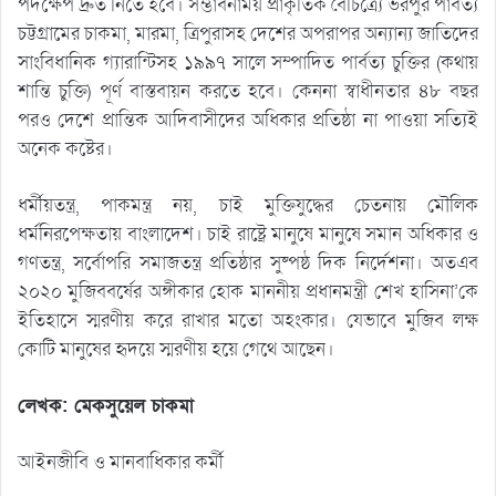
পদক্ষেপ দ্রুত নিতে হবে। সম্ভাবনাময় প্রাকৃতিক বৈচিত্র্যে ভরপুর পার্বত্য
চট্টগ্রামের চাকমা, মারমা, ত্রিপুরাসহ দেশের অপরাপর অন্যান্য জাতিদের
সাংবিধানিক গ্যারান্টিসহ ১৯৯৭ সালে সম্পাদিত পার্বত্য চুক্তির (কথায়
শান্তি চুক্তি) পূর্ণ বাস্তবায়ন করতে হবে। কেননা স্বাধীনতার ৪৮ বছর
পরও দেশে প্রান্তিক আদিবাসীদের অধিকার প্রতিষ্ঠা না পাওয়া সত্যিই
অনেক কষ্টের।
ধর্মীয়তন্ত্র, পাকমন্ত্র নয়, চাই মুক্তিযুদ্ধের চেতনায় মৌলিক
ধর্মনিরপেক্ষতায় বাংলাদেশ। চাই রাষ্ট্রে মানুষে মানুষে সমান অধিকার ও
গণতন্ত্র, সর্বোপরি সমাজতন্ত্র প্রতিষ্ঠার সুষ্পষ্ঠ দিক নির্দেশনা। অতএব
২০২০ মুজিববর্ষের অঙ্গীকার হোক মাননীয় প্রধানমন্ত্রী শেখ হাসিনা’কে
ইতিহাসে স্মরণীয় করে রাখার মতো অহংকার। যেভাবে মুজিব লক্ষ
কোটি মানুষের হৃদয়ে স্মরণীয় হয়ে গেথে আছেন।
লেখক: মেকসুয়েল চাকমা
আইনজীবি ও মানবাধিকার কর্মী