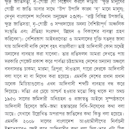
ক্ষুদ্র জাতিসত্বা, নৃ-গোষ্ঠী (যা বিশ্লেষণ করলে দাঁড়ায় “ক্ষুদ্র মানুষের
গোষ্ঠী বা জাতি আবার সাথে “উপ’ উপাদি কারন “নৃ” মানে মানুষ);
দেখুন বাংলাদেশ সংবিধান অনুচ্ছেদ ২৩(ক)- “রাষ্ট্র বিভিন্ন উপজাতি,
ক্ষুদ্র জাতিসত্তা, নৃ-গোষ্ঠী ও সম্প্রদায়ের অনন্য বৈশিষ্ট্যপূর্ণ আঞ্চলিক
সংস্কৃতি এবং ঐতিহ্য সংরক্ষণ, উন্নয়ন ও বিকাশের ব্যবস্থা গ্রহণ
করিবেন”)। বেশিরভাগ আইনপ্রণেতা ও আমলাদের যুক্তি যতদূর জানা
যায় আদিবাসী নাকি দেশে বৃহৎ বাঙালীরা!! তাই আদিবাসী কোন অর্থেই
অন্যদের ব্যবহার করা যাবেনা। তার প্রতিফলন আমরা দেখতে পায়
সরকারি গেজেট প্রকাশ করে পার্বত্য চট্টগ্রামসহ দেশের অন্যান্য অঞ্চলে
বসবাসরত চাকমা, মারমা, ত্রিপুরা, সাঁওতাল, গারো দেরকে আদিবাসী
বলা যাবে না বা নিষেধ করা হয়েছে। এমনকি দেশের প্রধান প্রধান
অনেক মিডিয়াগুলোও এখন আদিবাসী শব্দটি ব্যবহার বন্ধ করে
দিয়েছে। সত্যি এর চেয়ে অাশ্চর্য হওয়ার মতো কিছু থাকে না! অথচ
১৯৫০ সালের জমিদারী অধিগ্রহন ও প্রজাস্বত্ব আইনে সুষ্পষ্ঠভাবে
আদিবাসী হিসেবে জমি-জমা হস্তান্তরের বিধি-নিষেধের কথা বলা
আছে। যেখানে উল্লেখিত অপরাপর জাতিদের কথা কিন্তু বলা হয়েছে।
এমনকি ২০০৮ সালের বাংলাদেশ আওয়ামীলীগের নির্বাচনী
ইশতেহারেও স্পষ্ট করে আদিবাসীর কথা বলা ছিল।তবে এটা ঠিক