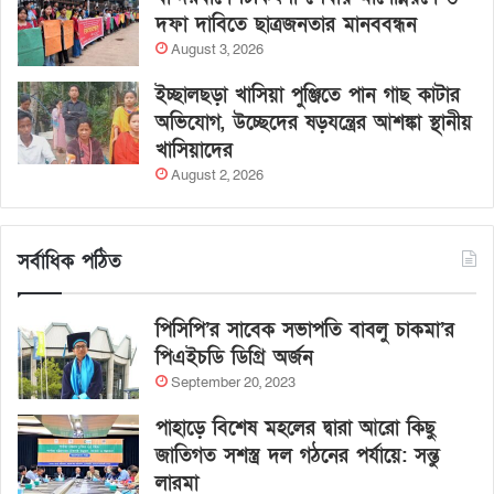
দফা দাবিতে ছাত্রজনতার মানববন্ধন
August 3, 2026
ইচ্ছালছড়া খাসিয়া পুঞ্জিতে পান গাছ কাটার
অভিযোগ, উচ্ছেদের ষড়যন্ত্রের আশঙ্কা স্থানীয়
খাসিয়াদের
August 2, 2026
সর্বাধিক পঠিত
পিসিপি’র সাবেক সভাপতি বাবলু চাকমা’র
পিএইচডি ডিগ্রি অর্জন
September 20, 2023
পাহাড়ে বিশেষ মহলের দ্বারা আরো কিছু
জাতিগত সশস্ত্র দল গঠনের পর্যায়ে: সন্তু
লারমা