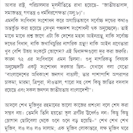
আবার রাষ্ট্র, পরিচালনার মূলনীতিতে রাখা হয়েছে- “জাতীয়তাবাদ,
সমাজতন্ত্র, গণতন্ত্র ও ধর্মনিরপেক্ষতা (অনু:৮)”।
এমনকি সংবিধান সংশোধন করে অযাচিতভাবে সর্বোচ্চ দন্ডের কথাও
অন্তর্ভুক্ত করা হয়েছে (দেখুন পঞ্চদশ সংশোধনী ৭ক অনুচ্ছেদে)। তাই
মাঝে মাঝে প্রশ্ন জাগে এটা কি দেশের মহান আইনগ্রন্থ, নাকি সর্বোচ্চ
দন্ডের বিধান, নাকি জখাখিচুরির নাগরিক গ্রন্থ!! নাকি আইন প্রণেতারা
খুব বেশি উভয় সংকটে ভোগেন? এই দ্বিধাদন্দগুলো দূর করা জরুরি।
কারন ৭২ এর সংবিধানে এমন ছিলনা। শুধু নাগরিকত্ব বিষয়ক
অনুচ্ছেদটি একটু সংশোধন দরকার ছিল- যেখানে বলা যেতো
“বাংলাদেশের অধিকাংশ জনগণ বাঙালী; তার পাশাপাশি অপরাপর
চাকমা, মারমা, ত্রিপুরা, সাঁওতাল, গারো সহ বেশ কিছু জাতির বসবাস
রয়েছে এবং সকল জনগন জাতীয়তায় বাংলাদেশী”।
আসলে শেখ মুজিবুর রহমানের ভালো কাজের প্রশংসা বলে শেষ করা
সম্ভব নয়। তেমনি তিনি হয়তো ভূল ত্রুটির ঊর্ধ্বেও নন। কিছু কিছু
স্লোগান ছোটবেলা থেকে শুনে শুনে বড় হয়েছি-” শেখ শেখ শেখ
মুজিব, লও লও লও সালাম; এক মুজিব লোকান্তরে, লক্ষ মুজিব ঘরে