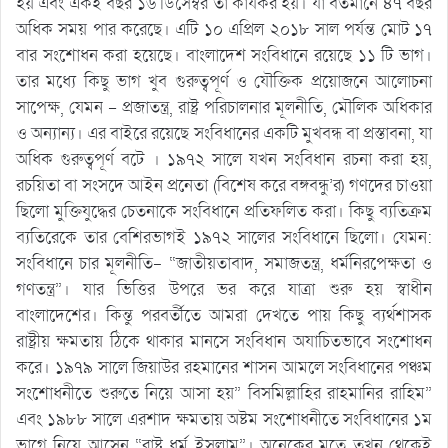
হয় এবং একই বছর ১৬ ডিসেম্বর তা কার্যকর হয়। যা বর্তমানে ৪৭ বছর
অধিক সময় পার করেছে। এটি ১০ এপ্রিল ২০১৮ সাল পর্যন্ত মোট ১৭
বার সংশোধন করা হয়েছে। বাংলাদেশ সংবিধানে রয়েছে ১১ টি ভাগ।
তার মধ্যে কিছু ভাগ খুব গুরুত্বপূর্ণ ও যৌক্তিক প্রয়োজনে আলোচনা
সাপেক্ষ, যেমন – প্রজাতন্ত্র, রাষ্ট্র পরিচালনার মূলনীতি, মৌলিক অধিকার
ও অন্যান্য। এর বাইরে রয়েছে সংবিধানের একটি মুখবন্ধ বা প্রস্তাবনা, যা
অধিক গুরুত্বপূর্ণ বটে । ১৯৭২ সালে যখন সংবিধান রচনা করা হয়,
রচয়িতা বা সংসদে আইন প্রনেতা (বিশেষ করে বঙ্গবন্ধু’র) গণদের চাওয়া
ছিলো মুক্তিযুদ্ধের চেতনাকে সংবিধানে প্রতিফলিত করা। কিছু ব্যতিক্রম
ব্যতিরেকে তার বেশিরভাগই ১৯৭২ সালের সংবিধানে ছিলো। যেমন:
সংবিধানে চার মূলনীতি- “জাতীয়তাবাদ, সমাজতন্ত্র, ধর্মনিরপেক্ষতা ও
গণতন্ত্র”। যার ভিত্তির উপরে ভর করে যাত্রা শুরু হয় স্বাধীন
বাংলাদেশের। কিন্তু পরবর্তীতে আমরা দেখতে পায় কিছু ব্যর্থশাসক
রাষ্ট্রীয় ক্ষমতায় ঠিকে থাকার মানসে সংবিধান অযাচিতভাবে সংশোধন
করে। ১৯৭৯ সালে জিয়াউর রহমানের শাসন আমলে সংবিধানের পঞ্চম
সংশোধনীতে শুরুতে নিয়ে আসা হয়” বিসমিল্লাহির রাহমানির রাহিম”
এবং ১৯৮৮ সালে এরশাদ ক্ষমতায় অষ্টম সংশোধনীতে সংবিধানের ১ম
ভাগে নিয়ে আসেন “রাষ্ট্র ধর্ম ইসলাম”। অনেকের মতে তখন থেকেই