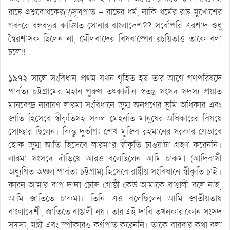
রাষ্ট্রে প্রশ্নবোধকের(?)সূত্রপাত – রাষ্ট্রের ধর্ম, নাকি ধর্মের রাষ্ট্র মুখোশের
গব্বরে বঙ্গবন্ধুর কাঙ্খিত সোনার বাংলাদেশ?? সর্বোপরি এরশাদ শুধু
স্বৈরশাসক ছিলেন না, মৌলবাদের বিষবাষ্পের রচয়িতাও তাকে বলা
চলে!!
১৯৭২ সালে সংবিধান প্রথম যখন গৃহিত হয় তার আগে গণপরিষদে
পার্বত্য চট্টগ্রামের মহান পুরুষ তৎকালীন স্বতন্ত্র সংসদ সদস্য প্রয়াত
মানবেন্দ্র নারায়ণ লারমা সংবিধানে জুম্ম জনগণের ভূমি অধিকার এবং
জাতি হিসেবে স্বীকৃতিসহ সকল মেহনতি মানুষের অধিকারের বিষয়ে
সোচ্ছার ছিলেন। কিন্তু দুর্ভাগ্য শেখ মুজিব রহমানের সরকার যেভাবে
হোক জুম্ম জাতি হিসেবে লারমা’র স্বীকৃতি চাওয়াটা গ্রহণ করেননি।
লারমা সংসদে দাঁড়িয়ে আরও বলেছিলেন আমি চাকমা (আদিবাসী
অধ্যুষিত অঞ্চল পার্বত্য চট্টগ্রাম) হিসেবে রাষ্ট্রীয় সংবিধানে স্বীকৃতি চাই।
কারন আমার বাপ দাদা চৌদ্দ গোষ্ঠী কেউ আমাকে বাঙালী বলে নাই,
আমি জাতিতে চাকমা। তিনি এও বলেছিলেন আমি জাতীয়তায়
বাংলাদেশী, জাতিতে বাঙালী নয়। তার এই দাবি তখনকার কোন সংসদ
সদস্য, মন্ত্রী এবং স্পীকারও কর্ণপাত করেননি। তাকে বারবার কথা বলা