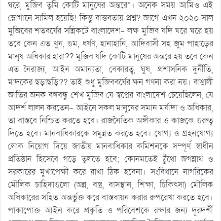
ঘরে, মুজিব তুমি কোটি মানুষের অন্তরে”। অনেক সময় আমিও এই
স্লোগানে সামিল হয়েছি! কিন্তু বাস্তবতায় প্রশ্ন? জাগে এখন ২০২০ সাল
মুজিবের শতবর্ষের সন্নিকটে বাংলাদেশ- লক্ষ মুজিব যদি ঘরে ঘরে হয়
তবে কেন এত খুন, গুম, ধর্ষণ, হানাহানি, আদিবাসী সহ জুম পাহাড়ের
মানুষ অধিকার হারা?? মুজিব যদি কোটি মানুষের অন্তরে হয় তবে কেন
এত নৈরাজ্য, আইন অমান্যতা, বেকারত্ব, ঘুষ, প্রশাসনিক দুর্নীতি,
মাদকের ছড়াছড়ি?? তাই শুধু মুজিববর্ষের ক্ষন গণনা করা নয়। বাঙালী
জাতির জনক বঙ্গবন্ধু শেখ মুজিব যে স্বপ্নের বাংলাদেশ চেয়েছিলেন, যে
আদর্শ লালন করতেন- আইনে সকল মানুষের সমান মর্যাদা ও অধিকার,
তা বাস্তবে নিশ্চিত করতে হবে। রাজনৈতিক অঙ্গীকার ও কাজকে গুরুত্ব
দিতে হবে। মানবাধিকারকে সমুন্নত করতে হবে। যোগ্য ও গ্রহনযোগ্য
লোক নিয়োগ দিয়ে জাতীয় মানবাধিকার কমিশনকে সম্পূর্ণ স্বাধীন
প্রতিষ্ঠান হিসেবে গড়ে তুলতে হবে; কোনমতেই ঠুঁথো জগন্নাথ ও
সরকারের মুখাপেক্ষী করে রাখা ঠিক হবেনা। সংবিধানে নাগরিকের
মৌলিক চাহিদাগুলো (অন্ন, বস্ত্র, বাসস্থান, শিক্ষা, চিকিৎসা) মৌলিক
অধিকারের সহিত অন্তর্ভুক্ত করে বাস্তবায়ন করার রুপরেখা করতে হবে।
পাকাপোক্ত আইন করে প্রকৃতি ও পরিবেশকে রক্ষার জন্য দূরদর্শী