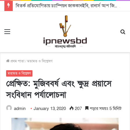
বিতর্ক প্রতিযোগিতায় চ্যাম্পিয়ন জাককানইবি, রানার্স আপ জিএসএফ
Menu
S
fo
প্রথম পাতা
/
মতামত ও বিশ্লেষণ
মতামত ও বিশ্লেষণ
প্রেক্ষিত: মুজিববর্ষ এবং ক্ষুদ্র প্রয়াসে
সংবিধান পর্যালোচনা
admin
January 13, 2020
207
পড়ার সময়ঃ 5 মিনিট