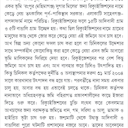
একর ভূমি ‘রংপুর (মহিমাগঞ্জ) সুগার মিলের’ জন্য রিক্যুইজিশনের নামে
কেড়ে নেয় তৎকালিন পূর্ব-পাকিস্থান সরকার। এলাকাটি সাহেবগঞ্জ-
বাগদাফার্ম নামে পরিচিত। রিক্যুইজিশনের ফলে ১৫টি আদিবাসী গ্রাম
ও ৫টি বাঙালি গ্রাম উচ্ছেদ হয়। কথা ছিল রিক্যুইজিশনের নামে গ্রামের
মানুষের কাছ থেকে জোর করে কেড়ে নেয়া এই জমিনে আখ চাষ হবে।
আখ ভিন্ন অন্য কোনো ফসল চাষ করা হলে বা চিনিকলের উদ্দেশ্যর
সাথে সম্পর্কহীন কোনোকিছু করা হলে কেড়ে নেয়া এসব জমি আবারো
ভূমি মালিকদের ফিরিয়ে দেয়া হবে। রিকুইজেশনের পর বেশ কিছু
জমিনে আখ চাষ হয় এবং আখ ব্যবহার করে চিনিও উৎপাদিত হয়।
কিন্তু চিনিকল কর্তৃপক্ষের দুর্নীতি ও অব্যস্থাপনার দরুণ ৩১ মার্চ ২০০৪
সালে কারখানার উৎপাদন বন্ধ হয়ে যায়। পরবর্তীতে নানা সময় একবার
চালু হয়, আবার বন্ধ হয় এভাবেই চলতে থাকে। চিনিকল কর্তৃপক্ষ
নানাভাবে অধিগ্রহণকৃত জমি বহিরাগত প্রভাবশালীদের কাছে ইজারা
দিতে শুরু করে। রিক্যুইজিশনের চুক্তি লংঘন করে কেবলমাত্র
আখচাষের জন্য বরাদ্দকৃত জমিতে ধান, গম, সরিষা ও আলু, তামাক ও
হাইব্রিড ভূট্টা চাষ শুরু হয়। জন্মমাটি থেকে উদ্বাস্তু আদিবাসী ও
বাঙালিরা পুরো ঘটনাটি প্রশাসনের নজরে আনে। তাদের আবেদনের