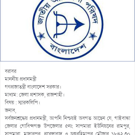
বরাবর
মাননীয় প্রধানমন্ত্রী
গণপ্রজাতন্ত্রী বাংলাদেশ সরকার।
মাধ্যম: জেলা প্রশাসক, রাজশাহী।
বিষয় : স্মারকলিপি।
জনাব,
সর্বজনশ্রদ্ধেয় প্রধানমন্ত্রী, আপনি নিশ্চয়ই অবগত আছেন যে, গাইবান্ধা
জেলার গোবিন্দগঞ্জ উপজেলার ৫নং সাপমারা ইউনিয়নের রামপুর,
সাপমারা, মাদারপুর, নরেঙ্গাবাদ ও চকরহিমাপুর মৌজার ১৮৪২.৩০