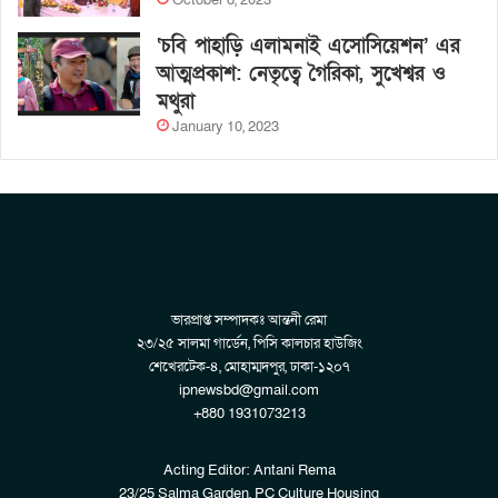
‘চবি পাহাড়ি এলামনাই এসোসিয়েশন’ এর
আত্মপ্রকাশ: নেতৃত্বে গৈরিকা, সুখেশ্বর ও
মথুরা
January 10, 2023
ভারপ্রাপ্ত সম্পাদকঃ আন্তনী রেমা
২৩/২৫ সালমা গার্ডেন, পিসি কালচার হাউজিং
শেখেরটেক-৪, মোহাম্মদপুর, ঢাকা-১২০৭
ipnewsbd@gmail.com
+880 1931073213
Acting Editor: Antani Rema
23/25 Salma Garden, PC Culture Housing