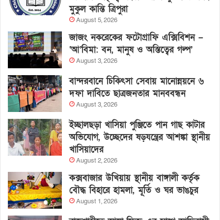
মুকুল কান্তি ত্রিপুরা
August 5, 2026
জাজং নকরেকের ফটোগ্রাফি এক্সিবিশন –
‘আ’বিমা: বন, মানুষ ও অস্তিত্বের গল্প’
August 3, 2026
বান্দরবানে চিকিৎসা সেবায় মানোন্নয়নে ৬
দফা দাবিতে ছাত্রজনতার মানববন্ধন
August 3, 2026
ইচ্ছালছড়া খাসিয়া পুঞ্জিতে পান গাছ কাটার
অভিযোগ, উচ্ছেদের ষড়যন্ত্রের আশঙ্কা স্থানীয়
খাসিয়াদের
August 2, 2026
কক্সবাজার উখিয়ায় স্থানীয় বাঙ্গালী কর্তৃক
বৌদ্ধ বিহারে হামলা, মূর্তি ও ঘর ভাঙচুর
August 1, 2026