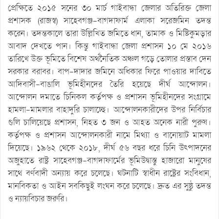
প্রেক্ষিতে ২০১৫ সনের ৩০ মার্চ গাইবান্ধা জেলার অতিরিক্ত জেলা
প্রশাসক (রাজস্ব) সাহেবগঞ্জ-বাগদাফার্ম এলাকা সরেজমিন তদন্ত
করেন। তদন্তকালে তারা উল্লিখিত জমিতে ধান, তামাক ও মিষ্টিকুমড়ার
আবাদ দেখতে পান। কিন্তু গাইবান্ধা জেলা প্রশাসন ১০ মে ২০১৬
তারিখে উক্ত ভূমিতে বিশেষ অর্থনৈতিক অঞ্চল গড়ে তোলার প্রস্তাব দেন
সরকার বরাবর। বাপ-দাদার জমিনে অধিকার ফিরে পাওয়ার দাবিতে
আদিবাসী-বাঙালি ভূমিহীনদের তৈরি হয়েছে দীর্ঘ আন্দোলন।
আন্দোলন দমাতে চিনিকল কর্তৃপক্ষ ও প্রশাসন ভূমিহীনদের সংগ্রামে
হামলা-মামলার বাহাদুরি চালাচ্ছে। আন্দোলনকারীদের উপর নির্বিচার
গুলি চালিয়েছে প্রশাসন, নিহত ৩ জন ও আহত অনেক নারী পুরুষ।
কর্তৃপক্ষ ও প্রশাসন আন্দোলনকারী নামে মিথ্যা ও বানোয়াট মামলা
দিয়েছে। ১৯৬২ থেকে ২০১৮, দীর্ঘ ৫৬ বছর ধরে চিনি উৎপাদনের
অজুহাতে রাষ্ট্র সাহেবগঞ্জ-বাগদাফার্মের ভূমিউদ্বাস্তু হাজারো মানুষের
সাথে বর্ণবাদী অন্যায় করে চলেছে। ঘটনাটি স্বাধীন রাষ্ট্রের সংবিধান,
মানবিকতা ও আইন সবকিছুই লংঘন করে চলেছে। দ্রুত এর সুষ্ঠু তদন্ত
ও ন্যায়বিচার জরুরি।