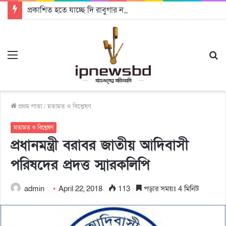
প্রকাশিত হতে যাচ্ছে দি রাবুগার নতুন গান ‘Baljanggi’
Menu
S
fo
প্রথম পাতা
/
মতামত ও বিশ্লেষণ
মতামত ও বিশ্লেষণ
প্রধানমন্ত্রী বরাবর জাতীয় আদিবাসী
পরিষদের প্রদত্ত স্মারকলিপি
admin
April 22, 2018
113
পড়ার সময়ঃ 4 মিনিট