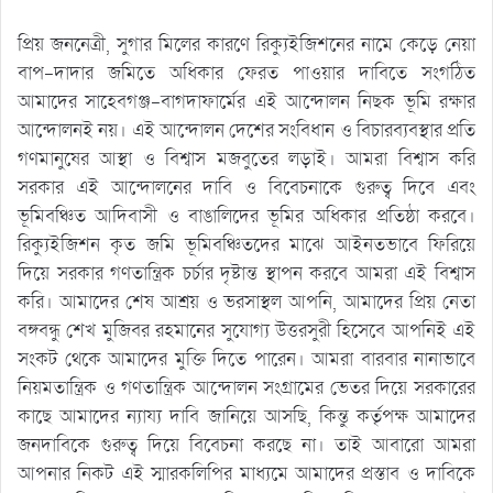
প্রিয় জননেত্রী, সুগার মিলের কারণে রিক্যুইজিশনের নামে কেড়ে নেয়া
বাপ-দাদার জমিতে অধিকার ফেরত পাওয়ার দাবিতে সংগঠিত
আমাদের সাহেবগঞ্জ-বাগদাফার্মের এই আন্দোলন নিছক ভূমি রক্ষার
আন্দোলনই নয়। এই আন্দোলন দেশের সংবিধান ও বিচারব্যবস্থার প্রতি
গণমানুষের আস্থা ও বিশ্বাস মজবুতের লড়াই। আমরা বিশ্বাস করি
সরকার এই আন্দোলনের দাবি ও বিবেচনাকে গুরুত্ব দিবে এবং
ভূমিবঞ্চিত আদিবাসী ও বাঙালিদের ভূমির অধিকার প্রতিষ্ঠা করবে।
রিক্যুইজিশন কৃত জমি ভূমিবঞ্চিতদের মাঝে আইনতভাবে ফিরিয়ে
দিয়ে সরকার গণতান্ত্রিক চর্চার দৃষ্টান্ত স্থাপন করবে আমরা এই বিশ্বাস
করি। আমাদের শেষ আশ্রয় ও ভরসাস্থল আপনি, আমাদের প্রিয় নেতা
বঙ্গবন্ধু শেখ মুজিবর রহমানের সুযোগ্য উত্তরসুরী হিসেবে আপনিই এই
সংকট থেকে আমাদের মুক্তি দিতে পারেন। আমরা বারবার নানাভাবে
নিয়মতান্ত্রিক ও গণতান্ত্রিক আন্দোলন সংগ্রামের ভেতর দিয়ে সরকারের
কাছে আমাদের ন্যায্য দাবি জানিয়ে আসছি, কিন্তু কর্তৃপক্ষ আমাদের
জনদাবিকে গুরুত্ব দিয়ে বিবেচনা করছে না। তাই আবারো আমরা
আপনার নিকট এই স্মারকলিপির মাধ্যমে আমাদের প্রস্তাব ও দাবিকে