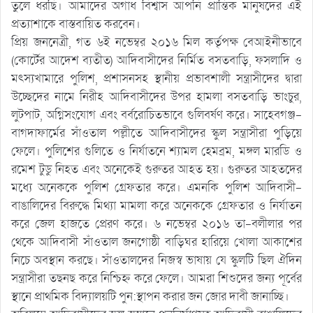
তুলে ধরছি। আমাদের অগাধ বিশ্বাস আপনি প্রান্তিক মানুষদের এই
প্রত্যাশাকে বাস্তবায়িত করবেন।
প্রিয় জননেত্রী, গত ৬ই নভেম্বর ২০১৬ মিল কর্তৃপক্ষ বেআইনীভাবে
(কোর্টের আদেশ ব্যতীত) আদিবাসীদের নির্মিত বসতবাড়ি, ফসলাদি ও
মৎস্যখামারে পুলিশ, প্রশাসনসহ স্থানীয় প্রভাবশালী সন্ত্রাসীদের দ্বারা
উচ্ছেদের নামে নিরীহ আদিবাসীদের উপর হামলা বসতবাড়ি ভাংচুর,
লুটপাট, অগ্নিসংযোগ এবং বর্বরোচিতভাবে গুলিবর্ষণ করে। সাহেবগঞ্জ-
বাগদাফার্মের সাঁওতাল পল্লীতে আদিবাসীদের স্কুল সন্ত্রাসীরা পুড়িয়ে
ফেলে। পুলিশের গুলিতে ও নির্যাতনে শ্যামল হেমব্রম, মঙ্গল মারডি ও
রমেশ টুডু নিহত এবং অনেকেই গুরুতর আহত হয়। গুরুতর আহতদের
মধ্যে অনেককে পুলিশ গ্রেফতার করে। এমনকি পুলিশ আদিবাসী-
বাঙালিদের বিরুদ্ধে মিথ্যা মামলা করে অনেককে গ্রেফতার ও নির্যাতন
করে জেল হাজতে প্রেরণ করে। ৬ নভেম্বর ২০১৬ তা-বলীলার পর
থেকে আদিবাসী সাঁওতাল জনগোষ্ঠী বাড়িঘর হারিয়ে খোলা আকাশের
নিচে অবস্থান করছে। সাঁওতালদের নিজস্ব ভাষায় যে স্কুলটি ছিল ঐদিন
সন্ত্রাসীরা তছনছ করে নিশ্চিহ্ন করে ফেলে। আমরা শিশুদের জন্য পূর্বের
স্থানে প্রাথমিক বিদ্যালয়টি পুন:স্থাপন করার জন জোর দাবী জানাচ্ছি।