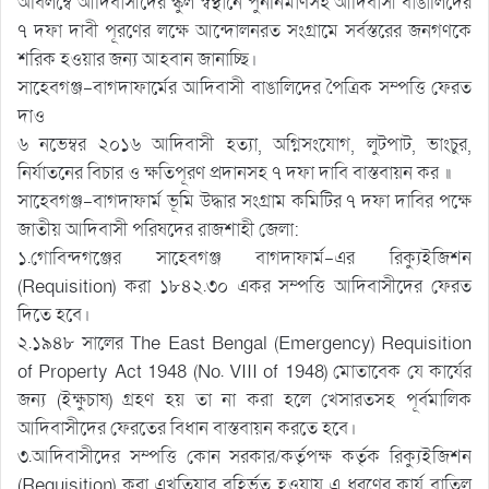
অবিলম্বে আদিবাসীদের স্কুল স্বস্থানে পুননির্মাণসহ আদিবাসী বাঙালিদের
৭ দফা দাবী পূরণের লক্ষে আন্দোলনরত সংগ্রামে সর্বস্তরের জনগণকে
শরিক হওয়ার জন্য আহবান জানাচ্ছি।
সাহেবগঞ্জ-বাগদাফার্মের আদিবাসী বাঙালিদের পৈত্রিক সম্পত্তি ফেরত
দাও
৬ নভেম্বর ২০১৬ আদিবাসী হত্যা, অগ্নিসংযোগ, লুটপাট, ভাংচুর,
নির্যাতনের বিচার ও ক্ষতিপূরণ প্রদানসহ ৭ দফা দাবি বাস্তবায়ন কর ॥
সাহেবগঞ্জ-বাগদাফার্ম ভূমি উদ্ধার সংগ্রাম কমিটির ৭ দফা দাবির পক্ষে
জাতীয় আদিবাসী পরিষদের রাজশাহী জেলা:
১.গোবিন্দগঞ্জের সাহেবগঞ্জ বাগদাফার্ম-এর রিক্যুইজিশন
(Requisition) করা ১৮৪২.৩০ একর সম্পত্তি আদিবাসীদের ফেরত
দিতে হবে।
২.১৯৪৮ সালের The East Bengal (Emergency) Requisition
of Property Act 1948 (No. VIII of 1948) মোতাবেক যে কার্যের
জন্য (ইক্ষুচাষ) গ্রহণ হয় তা না করা হলে খেসারতসহ পূর্বমালিক
আদিবাসীদের ফেরতের বিধান বাস্তবায়ন করতে হবে।
৩.আদিবাসীদের সম্পত্তি কোন সরকার/কর্তৃপক্ষ কর্তৃক রিক্যুইজিশন
(Requisition) করা এখতিয়ার বহির্ভূত হওয়ায় এ ধরণের কার্য বাতিল