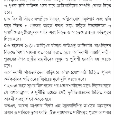
ও পৃথক ভূমি কমিশন গঠন করে আদিবাসীদের সম্পত্তি ফেরত দিতে
হবে।
৪.আদিবাসী সাঁওতালপল্লীতে ভাংচুর, অগ্নিসংযোগ, লুটপাট এবং গুলি
করে নিহত ও গুরুতর আহত করার সাথে জড়িত উস্কানীদাতা ও
সন্ত্রাসীদের দৃষ্টান্তমূলক শাস্তি এবং নিহত ও আহতদের জন্য ক্ষতিপূরণ
দিতে হবে।
৫.৬ নভেম্বর ২০১৬ তারিখের ঘটনায় ক্ষতিগ্রস্থ আদিবাসী-বাঙালিদের
বিরুদ্ধে মিথ্যা মামলা প্রত্যাহার করতে হবে। আদিবাসী-বাঙালি নারী-
পুরুষের উপর স্থানীয় সন্ত্রাসীদের জুলুম ও পুলিশী হয়রানি বন্ধ করতে
হবে।
৬.আদিবাসী সাঁওতালদের বাড়িঘরে অগ্নিসংযোগকারী চিহ্নিত পুলিশ
কর্মকর্তাসহ জড়িতদের বিচারের মুখোমুখি করতে হবে।
৭.২০০৪ সালে সুগার মিল বন্ধের পর প্রভাবশালীদের মাঝে লিজের নামে
যে অর্থআত্মসাৎ ও দুর্নীতি হয়েছে সেই দুর্নীতিবাজদের চিহ্নিত করে
আইনী ব্যবস্থা গ্রহণ করতে হবে।
অতএব, আমরা আপনার নিকট এই স্মারকলিপির মাধ্যমে আমাদের
প্রস্তাব ও দাবিকে তুলে ধরছি। উক্ত ন্যায়সঙ্গত দাবীসমূহ পুরণে আপনার