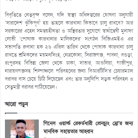
বিবৃতিতে নেতৃবৃন্দ বলেন, যদি স্বাস্থ্য অধিদপ্তরের ঘোষণা অনুযায়ী
‘সারাদেশ ঝুঁকিপূর্ণ’ হয় তাহলে কারখানা কিভাবে চালু রাখবে? আর
সরকারের এহেন সমন্বয়হীনতা ও অস্থিরতার সুযোগে স্বার্থান্বেষী মুনাফা
লোভী ‘পোষাক কারখানার মালিকদের’ সংগঠন বিজিএমইএ এর
সভাপতি রুবানা হক ২৬ এপ্রিল তারিখ থেকে পোষাক কারখানা চালু
রাখতে শ্রমিকদের ময়মনসিংহ, নেত্রকোনা, সিরাজগঞ্জ, পাবনা, বগুড়া,
রংপুরসহ বিভিন্ন জেলা থেকে ঢাকা, সাভার, আশুলিয়া, গাজীপুর,
নারায়ণগঞ্জসহ শিল্পাঞ্চলে পরিবহনের জন্য বিআরটিসি’র চেয়ারম্যান
বরাবর বাস চেয়ে চিঠি দিয়েছেন এবং তার অনুলিপি সড়ক পরিবহন ও
সেতুমন্ত্রী বরাবর পাঠিয়েছেন।
আরো পড়ুন
গিনেস ওয়ার্ল্ড রেকর্ডধারী প্রেনচ্যুং ম্রো’র জন্য
মানবিক সহায়তার আহ্বান