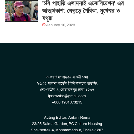
‘চবি পাহাড়ি এলামনাই এসোসিয়েশন’ এর
আত্মপ্রকাশ: নেতৃত্বে গৈরিকা, সুখেশ্বর ও
মথুরা
January 10, 2023
ভারপ্রাপ্ত সম্পাদকঃ আন্তনী রেমা
২৩/২৫ সালমা গার্ডেন, পিসি কালচার হাউজিং
শেখেরটেক-৪, মোহাম্মদপুর, ঢাকা-১২০৭
ipnewsbd@gmail.com
+880 1931073213
Acting Editor: Antani Rema
23/25 Salma Garden, PC Culture Housing
Shekhertek-4, Mohammadpur, Dhaka-1207