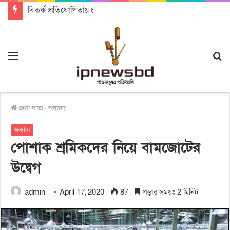
বিতর্ক প্রতিযোগিতায় চ্যাম্পিয়ন জাককানইবি, রানার্স আপ জিএসএফ
Menu
S
fo
প্রথম পাতা
/
অন্যান্য
অন্যান্য
পোশাক শ্রমিকদের নিয়ে বামজোটের
উদ্বেগ
admin
April 17, 2020
87
পড়ার সময়ঃ 2 মিনিট