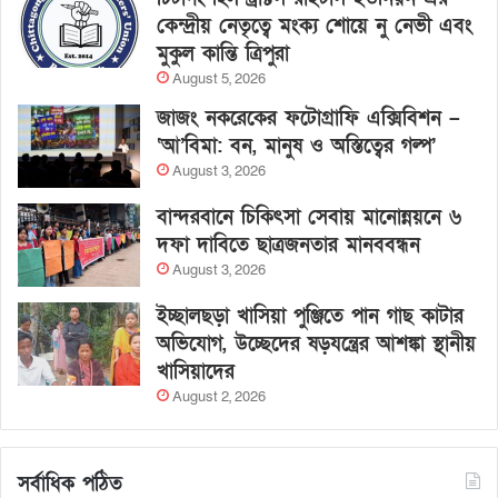
কেন্দ্রীয় নেতৃত্বে মংক্য শোয়ে নু নেভী এবং
মুকুল কান্তি ত্রিপুরা
August 5, 2026
জাজং নকরেকের ফটোগ্রাফি এক্সিবিশন –
‘আ’বিমা: বন, মানুষ ও অস্তিত্বের গল্প’
August 3, 2026
বান্দরবানে চিকিৎসা সেবায় মানোন্নয়নে ৬
দফা দাবিতে ছাত্রজনতার মানববন্ধন
August 3, 2026
ইচ্ছালছড়া খাসিয়া পুঞ্জিতে পান গাছ কাটার
অভিযোগ, উচ্ছেদের ষড়যন্ত্রের আশঙ্কা স্থানীয়
খাসিয়াদের
August 2, 2026
সর্বাধিক পঠিত