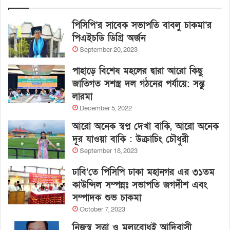
পিসিপি’র সাবেক সভাপতি বাবলু চাকমা’র
পিএইচডি ডিগ্রি অর্জন
September 20, 2023
পাহাড়ে বিশেষ মহলের দ্বারা আরো কিছু
জাতিগত সশস্ত্র দল গঠনের পর্যায়ে: সন্তু
লারমা
December 5, 2022
আরো অনেক স্বপ্ন দেখা বাকি, আরো অনেক
দূর যাওয়া বাকি : উক্রাচিং চৌধুরী
September 18, 2023
ঢাবি’তে পিসিপি ঢাকা মহানগর এর ৩১তম
কাউন্সিল সম্পন্নঃ সভাপতি জগদীশ এবং
সম্পাদক শুভ চাকমা
October 7, 2023
নিজস্ব সত্ত্বা ও মূল্যবোধই আদিবাসী