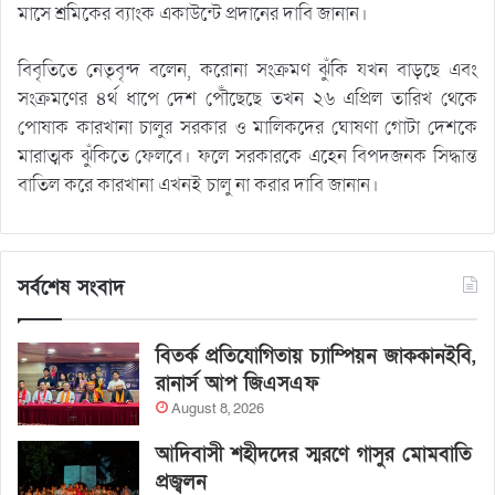
মাসে শ্রমিকের ব্যাংক একাউন্টে প্রদানের দাবি জানান।
বিবৃতিতে নেতৃবৃন্দ বলেন, করোনা সংক্রমণ ঝুঁকি যখন বাড়ছে এবং
সংক্রমণের ৪র্থ ধাপে দেশ পৌঁছেছে তখন ২৬ এপ্রিল তারিখ থেকে
পোষাক কারখানা চালুর সরকার ও মালিকদের ঘোষণা গোটা দেশকে
মারাত্মক ঝুঁকিতে ফেলবে। ফলে সরকারকে এহেন বিপদজনক সিদ্ধান্ত
বাতিল করে কারখানা এখনই চালু না করার দাবি জানান।
সর্বশেষ সংবাদ
বিতর্ক প্রতিযোগিতায় চ্যাম্পিয়ন জাককানইবি,
রানার্স আপ জিএসএফ
August 8, 2026
আদিবাসী শহীদদের স্মরণে গাসুর মোমবাতি
প্রজ্বলন