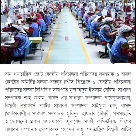
বাম গণতান্ত্রিক জোট কেন্দ্রীয় পরিচালনা পরিষদের সমন্বয়ক ও বাসদ
কেন্দ্রীয় কমিটির সদস্য বজলুর রশীদ ফিরোজ ও কেন্দ্রীয় পরিচালনা
পরিষদের সদস্য সিপিবি’র সভাপতি মুজাহিদুল ইসলাম সেলিম, সাধারণ
সম্পাদক শাহ আলম, বাসদ এর সাধারণ সম্পাদক খালেকুজ্জামান,
বিপ্লবী ওয়ার্কার্স পার্টির সাধারণ সম্পাদক সাইফুল হক, বাসদ
(মার্কসবাদী)’র সাধারণ সম্পাদক মুবিনুল হায়দার চৌধুরী, গণসংহতি
আন্দোলনের প্রধান সমন্বয়কারী জুনায়েদ সাকী, কমিউনিস্ট লীগের
সাধারণ সম্পাদক মোশাররফ হোসেন নান্নু, গণতান্ত্রিক বিপ্লবী পার্টির