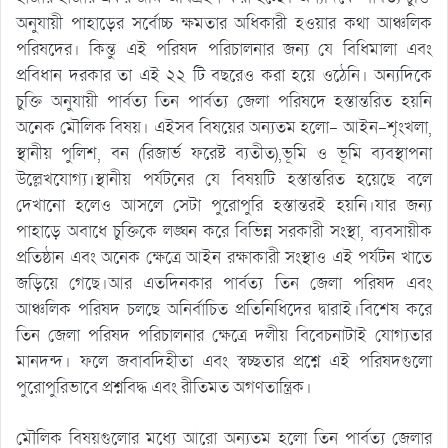
অনুযায়ী পাহাড়ের সর্বোচ্চ ক্ষমতার অধিকারী হওয়ার কথা আঞ্চলিক
পরিষদের। কিন্তু এই পরিষদ পরিচালনার জন্য যে বিধিমালা এবং
প্রবিধান দরকার তা এই ২২ টি বছরেও করা হয়ে ওঠেনি। অন্যদিকে
চুক্তি অনুযায়ী পার্বত্য তিন পার্বত্য জেলা পরিষদে হস্তান্তরিত হয়নি
অনেক মৌলিক বিষয়। এইসব বিষয়ের অন্যতম হলো- আইন-শৃংখলা,
স্থানীয় পুলিশ, বন (রিজার্ভ ফরেষ্ট ব্যতীত),ভূমি ও ভূমি ব্যবস্থাপনা
উল্লেখযোগ্য।স্থানীয় পর্যটনের যে বিষয়টি হস্তান্তরিত হয়েছে বলে
দেখানো হলেও আসলে সেটা পুরোপুরি হস্তান্তরই হয়নি।যার জন্য
পাহাড়ে অবাধে চুক্তিকে লঙ্ঘন করে বিভিন্ন সরকারী সংস্থা, ব্যবসায়ীক
প্রতিষ্ঠান এবং অনেক ক্ষেত্রে আইন রক্ষাকারী সংস্থাও এই পর্যটন খাতে
জড়িয়ে গেছে।আর এতদিনকার পার্বত্য তিন জেলা পরিষদ এবং
আঞ্চলিক পরিষদ চলছে অনির্বাচিত প্রতিনিধিদের দ্বারাই।বিশেষ করে
তিন জেলা পরিষদ পরিচালনার ক্ষেত্রে দলীয় বিবেচনাটাই যোগ্যতার
মানদন্দ। ফলে জবাবদিহীতা এবং স্বচ্ছতার প্রশ্নে এই পরিষদগুলো
পুরোপুরিভাবে প্রশ্নবিদ্ধ এবং রীতিমত অগণতান্ত্রিক।
মৌলিক বিষয়গুলোর মধ্যে আরো অন্যতম হলো তিন পার্বত্য জেলার