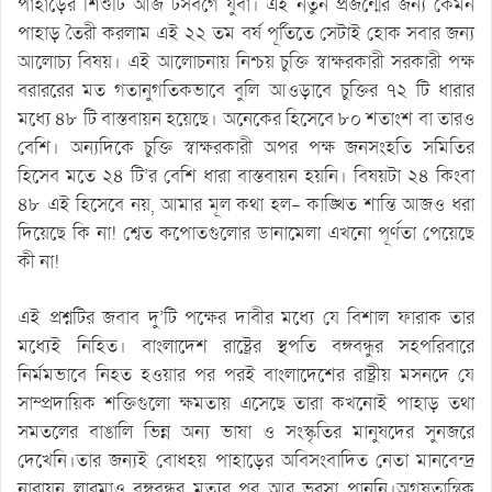
পাহাড়ের শিশুটি আজ টসবগে যুবা। এই নতুন প্রজন্মের জন্য কেমন
পাহাড় তৈরী করলাম এই ২২ তম বর্ষ পূর্তিতে সেটাই হোক সবার জন্য
আলোচ্য বিষয়। এই আলোচনায় নিশ্চয় চুক্তি স্বাক্ষরকারী সরকারী পক্ষ
বরাররের মত গতানুগতিকভাবে বুলি আওড়াবে চুক্তির ৭২ টি ধারার
মধ্যে ৪৮ টি বাস্তবায়ন হয়েছে। অনেকের হিসেবে ৮০ শতাংশ বা তারও
বেশি। অন্যদিকে চুক্তি স্বাক্ষরকারী অপর পক্ষ জনসংহতি সমিতির
হিসেব মতে ২৪ টি’র বেশি ধারা বাস্তবায়ন হয়নি। বিষয়টা ২৪ কিংবা
৪৮ এই হিসেবে নয়, আমার মূল কথা হল- কাঙ্খিত শান্তি আজও ধরা
দিয়েছে কি না! শ্বেত কপোতগুলোর ডানামেলা এখনো পূর্ণতা পেয়েছে
কী না!
এই প্রশ্নটির জবাব দু’টি পক্ষের দাবীর মধ্যে যে বিশাল ফারাক তার
মধ্যেই নিহিত। বাংলাদেশ রাষ্ট্রের স্থপতি বঙ্গবন্ধুর সহপরিবারে
নির্মমভাবে নিহত হওয়ার পর পরই বাংলাদেশের রাষ্ট্রীয় মসনদে যে
সাম্প্রদায়িক শক্তিগুলো ক্ষমতায় এসেছে তারা কখনোই পাহাড় তথা
সমতলের বাঙালি ভিন্ন অন্য ভাষা ও সংস্কৃতির মানুষদের সুনজরে
দেখেনি।তার জন্যই বোধহয় পাহাড়ের অবিসংবাদিত নেতা মানবেন্দ্র
নারায়ন লারমাও বঙ্গবন্ধুর মৃত্যুর পর আর ভরসা পাননি।অগষতান্ত্রিক