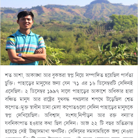
শত আশা, আকাঙ্খা আর বুকভরা স্বপ্ন নিয়ে সম্পাদিত হয়েছিল পার্বত্য
চুক্তি। পাহাড়ের মানুষের জন্য যেন ’৭১ এর ১৬ ডিসেম্বরটি সেদিনই
এসেছিল। ২ ডিসেম্বর ১৯৯৭ সালে পাহাড়ের আকাশে অধিকার হারা
বঞ্চিত মানুষ আর রাষ্ট্রের যুথবদ্ধ পথচলার শপথে উড়েছিল শ্বেত
কপোত।মুক্ত স্বাধীন ডানা মেলা কপোতগুলো সেদিন পাহাড়ের মানুষকে
স্বপ্ন দেখিয়েছিল। অবিশ্বাস, সংশয়,নিপীড়ন আর রক্ত বন্যা’র
যবনিকাপাত হওয়ার কথা ছিল সেদিন। আজ ২২ টি বছর অতিক্রান্ত
হয়েছে সেই উচ্ছ্বাসমাখা ক্ষণটির। সেদিনের সমসাময়িকে জন্ম নেওয়া