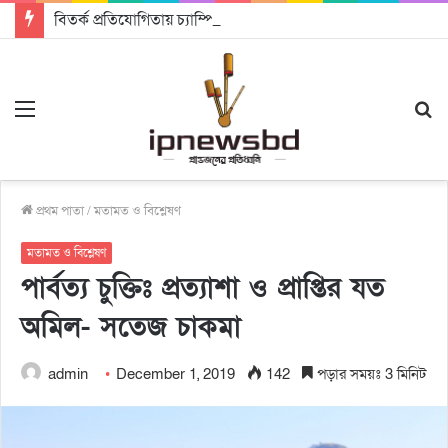
বিতর্ক প্রতিযোগিতায় চ্যাম্পিয়ন জাককানইবি, রানার্স আপ জিএসএফ
Menu
S
fo
প্রথম পাতা
/
মতামত ও বিশ্লেষণ
মতামত ও বিশ্লেষণ
পার্বত্য চুক্তিঃ প্রত্যাশা ও প্রাপ্তির যত
অমিল- সতেজ চাকমা
admin
December 1, 2019
142
পড়ার সময়ঃ 3 মিনিট