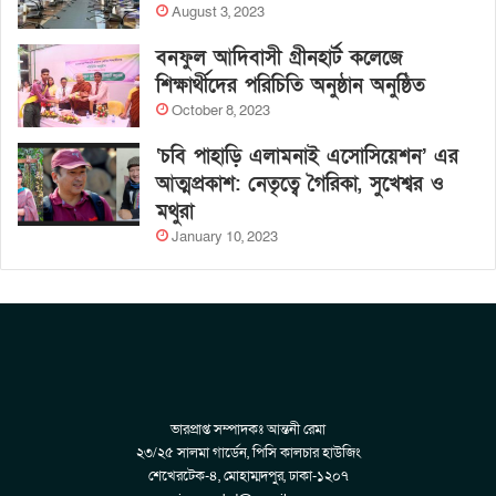
August 3, 2023
বনফুল আদিবাসী গ্রীনহার্ট কলেজে
শিক্ষার্থীদের পরিচিতি অনুষ্ঠান অনুষ্ঠিত
October 8, 2023
‘চবি পাহাড়ি এলামনাই এসোসিয়েশন’ এর
আত্মপ্রকাশ: নেতৃত্বে গৈরিকা, সুখেশ্বর ও
মথুরা
January 10, 2023
ভারপ্রাপ্ত সম্পাদকঃ আন্তনী রেমা
২৩/২৫ সালমা গার্ডেন, পিসি কালচার হাউজিং
শেখেরটেক-৪, মোহাম্মদপুর, ঢাকা-১২০৭