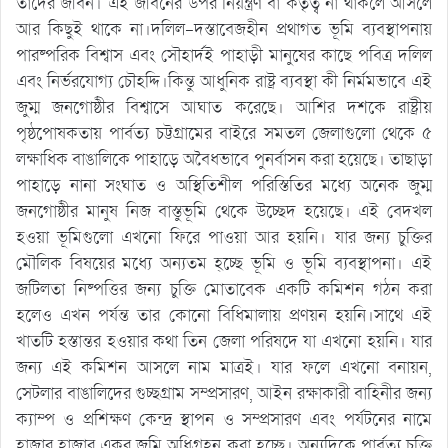
তাদের জীবন। এই জীবনের উপর নিয়ন্ত্রণ বা কর্তৃত্ব না থাকলে আসলে
আর কিছুই থাকে না।দলিল-দস্তাবেজহীন প্রথাগত ভূমি ব্যবস্থাপনায়
পারষ্পরিক বিশ্বাস এবং সৌহার্দই পাহাড়ী মানুষের কাছে পবিত্র দলিল
এবং নির্ভরযোগ্য চৌহদ্দি।কিন্তু আধুনিক রাষ্ট্র ব্যবস্থা কী নির্মমভাবে এই
জুম্ম জনগোষ্ঠীর বিশ্বাসে আঘাত করেছে। আশির দশকে রাষ্ট্রীয়
পৃষ্ঠপোষকতায় পার্বত্য চট্টগ্রামের বাইরে সমতল জেলাগুলো থেকে ৫
লক্ষাধিক বাঙালিকে পাহাড়ে অবৈধভাবে পুনর্বাসন করা হয়েছে। তাছাড়া
পাহাড়ে নানা সংঘাত ও অস্থিতিশীল পরিস্তিতির মধ্যে অনেক জুম্ম
জনগোষ্ঠীর মানুষ নিজ বাস্তুভূমি থেকে উচ্ছেদ হয়েছে। এই বেদখল
হওয়া ভূমিগুলো এখনো ফিরে পাওয়া আর হয়নি। যার জন্য চুক্তির
মৌলিক বিষয়ের মধ্যে অন্যতম হ্েচ্ছ ভূমি ও ভূমি ব্যবস্থাপনা। এই
জটিলতা নিষ্পত্তির জন্য চুক্তি মোতাবেক একটি কমিশন গঠন করা
হলেও এখন পর্যন্ত তার কোনো বিধিমালায় প্রণয়ন হয়নি।সাথে এই
খাতটি হস্তান্তর হওয়ার কথা তিন জেলা পরিষদে যা এখনো হয়নি। যার
জন্য এই কমিশন আসলে নাম মাত্রই। যার ফলে এখনো বনায়ন,
সেটলার বাঙালিদের গুচ্ছগ্রাম সম্প্রসারণ, আইন রক্ষাকারী বাহিনীর জন্য
ক্যাম্প ও প্রশিক্ষণ কেন্দ্র স্থাপন ও সম্প্রসারণ এবং পর্যটনের নামে
হাজার হাজার একর জমি অধিগ্রহন করা হচ্ছে। অন্যদিকে পার্বত্য চুক্তি