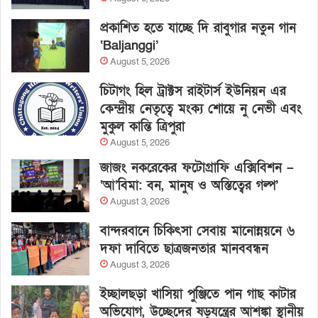
প্রকাশিত হতে যাচ্ছে দি রাবুগার নতুন গান
‘Baljanggi’
August 5, 2026
চিটাগং হিল ট্রাক্টস রাইটার্স ইউনিয়ন এর
কেন্দ্রীয় নেতৃত্বে মংক্য শোয়ে নু নেভী এবং
মুকুল কান্তি ত্রিপুরা
August 5, 2026
জাজং নকরেকের ফটোগ্রাফি এক্সিবিশন –
‘আ’বিমা: বন, মানুষ ও অস্তিত্বের গল্প’
August 3, 2026
বান্দরবানে চিকিৎসা সেবায় মানোন্নয়নে ৬
দফা দাবিতে ছাত্রজনতার মানববন্ধন
August 3, 2026
ইচ্ছালছড়া খাসিয়া পুঞ্জিতে পান গাছ কাটার
অভিযোগ, উচ্ছেদের ষড়যন্ত্রের আশঙ্কা স্থানীয়