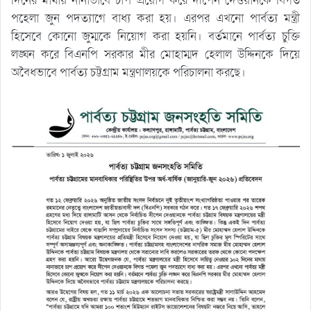
দিনের মাথায় নানাভাবে চাপ প্রয়োগ করে দীপেন দেওয়ানকে বিগত
পহেলা জুন পদত্যাগে বাধ্য করা হয়। এরপর এখনো পার্বত্য মন্ত্রী
হিসেবে কোনো জুম্মকে নিয়োগ করা হয়নি। বর্তমানে পার্বত্য চুক্তি
লঙ্ঘন করে বিএনপি সরকার মীর মোহাম্মদ হেলাল উদ্দিনকে দিয়ে
অবৈধভাবে পার্বত্য চট্টগ্রাম মন্ত্রণালয়কে পরিচালনা করছে।