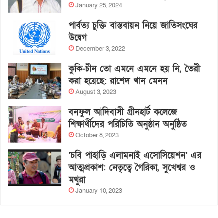
January 25, 2024
পার্বত্য চুক্তি বাস্তবায়ন নিয়ে জাতিসংঘের
উদ্বেগ
December 3, 2022
কুকি-চীন তো এমনে এমনে হয় নি, তৈরী
করা হয়েছে: রাশেদ খান মেনন
August 3, 2023
বনফুল আদিবাসী গ্রীনহার্ট কলেজে
শিক্ষার্থীদের পরিচিতি অনুষ্ঠান অনুষ্ঠিত
October 8, 2023
‘চবি পাহাড়ি এলামনাই এসোসিয়েশন’ এর
আত্মপ্রকাশ: নেতৃত্বে গৈরিকা, সুখেশ্বর ও
মথুরা
January 10, 2023