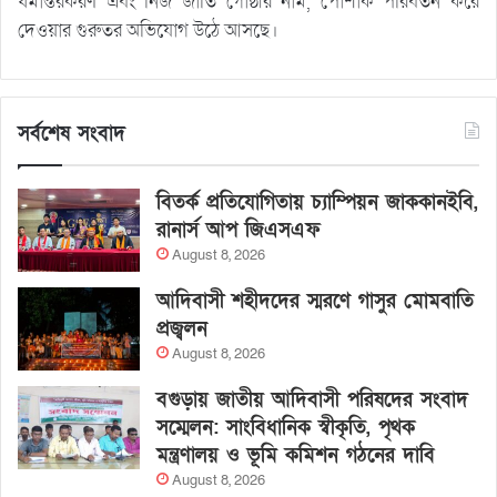
ধর্মান্তরকরণ এবং নিজ জাতি গোষ্ঠীর নাম, পোশাক পরিবর্তন করে
দেওয়ার গুরুতর অভিযোগ উঠে আসছে।
সর্বশেষ সংবাদ
বিতর্ক প্রতিযোগিতায় চ্যাম্পিয়ন জাককানইবি,
রানার্স আপ জিএসএফ
August 8, 2026
আদিবাসী শহীদদের স্মরণে গাসুর মোমবাতি
প্রজ্বলন
August 8, 2026
বগুড়ায় জাতীয় আদিবাসী পরিষদের সংবাদ
সম্মেলন: সাংবিধানিক স্বীকৃতি, পৃথক
মন্ত্রণালয় ও ভূমি কমিশন গঠনের দাবি
August 8, 2026