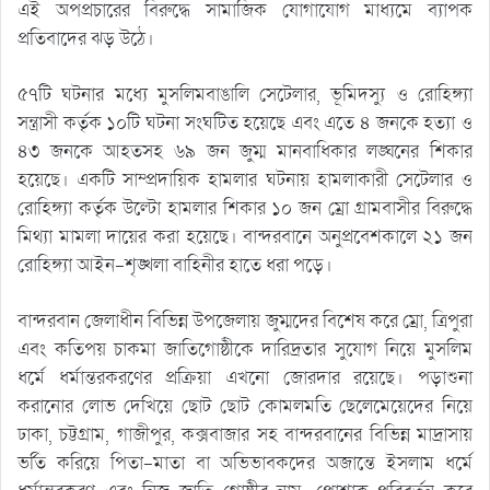
এই অপপ্রচারের বিরুদ্ধে সামাজিক যোগাযোগ মাধ্যমে ব্যাপক
প্রতিবাদের ঝড় উঠে।
৫৭টি ঘটনার মধ্যে মুসলিমবাঙালি সেটেলার, ভূমিদস্যু ও রোহিঙ্গ্যা
সন্ত্রাসী কর্তৃক ১০টি ঘটনা সংঘটিত হয়েছে এবং এতে ৪ জনকে হত্যা ও
৪৩ জনকে আহতসহ ৬৯ জন জুম্ম মানবাধিকার লঙ্ঘনের শিকার
হয়েছে। একটি সাম্প্রদায়িক হামলার ঘটনায় হামলাকারী সেটেলার ও
রোহিঙ্গ্যা কর্তৃক উল্টো হামলার শিকার ১০ জন ম্রো গ্রামবাসীর বিরুদ্ধে
মিথ্যা মামলা দায়ের করা হয়েছে। বান্দরবানে অনুপ্রবেশকালে ২১ জন
রোহিঙ্গ্যা আইন-শৃঙ্খলা বাহিনীর হাতে ধরা পড়ে।
বান্দরবান জেলাধীন বিভিন্ন উপজেলায় জুম্মদের বিশেষ করে ম্রো, ত্রিপুরা
এবং কতিপয় চাকমা জাতিগোষ্ঠীকে দারিদ্রতার সুযোগ নিয়ে মুসলিম
ধর্মে ধর্মান্তরকরণের প্রক্রিয়া এখনো জোরদার রয়েছে। পড়াশুনা
করানোর লোভ দেখিয়ে ছোট ছোট কোমলমতি ছেলেমেয়েদের নিয়ে
ঢাকা, চট্টগ্রাম, গাজীপুর, কক্সবাজার সহ বান্দরবানের বিভিন্ন মাদ্রাসায়
ভর্তি করিয়ে পিতা-মাতা বা অভিভাবকদের অজান্তে ইসলাম ধর্মে