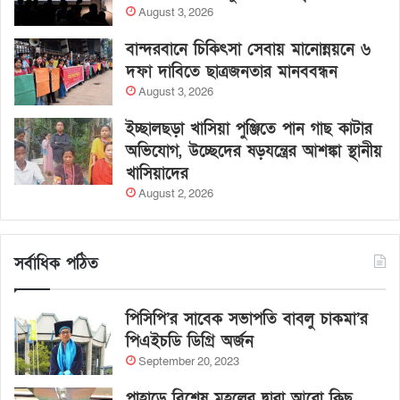
August 3, 2026
বান্দরবানে চিকিৎসা সেবায় মানোন্নয়নে ৬
দফা দাবিতে ছাত্রজনতার মানববন্ধন
August 3, 2026
ইচ্ছালছড়া খাসিয়া পুঞ্জিতে পান গাছ কাটার
অভিযোগ, উচ্ছেদের ষড়যন্ত্রের আশঙ্কা স্থানীয়
খাসিয়াদের
August 2, 2026
সর্বাধিক পঠিত
পিসিপি’র সাবেক সভাপতি বাবলু চাকমা’র
পিএইচডি ডিগ্রি অর্জন
September 20, 2023
পাহাড়ে বিশেষ মহলের দ্বারা আরো কিছু