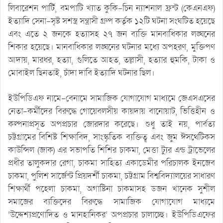
লিবারেশন পার্টি, বমপাটি খ্যাত কুকি-চিন ন্যাশনাল ফ্রন্ট (কেএনএফ)
ইত্যাদি সেনা-সৃষ্ট সশস্ত্র সন্ত্রাসী গ্রুপ কর্তৃক ১২টি ঘটনা সংঘটিত হয়েছে
এবং এতে ২ জনকে হত্যাসহ ২৭ জন ব্যক্তি মানবাধিকার লঙ্ঘনের
শিকার হয়েছে। মানবাধিকার লঙ্ঘনের ঘটনার মধ্যে অপহরণ, মুক্তিপণ
আদায়, মারধর, হত্যা, গুলিতে আহত, তল্লাসী, হত্যার হুমকি, টাকা ও
মোবাইল ছিনতাই, চাঁদা দাবি ইত্যাদি ঘটনার ছিল।
ইউপিডিএফ নামে-বেনামে সামাজিক যোগাযোগ মাধ্যমে জেএসএসের
নেতা-কর্মীদের বিরুদ্ধে গোয়েবলসীয় কায়দায় বানোয়াট, ভিত্তিহীন ও
কল্পনাপ্রসূত অপপ্রচার জোরদার করেছে। শুধু তাই নয়, পার্বত্য
চট্টগ্রামের বিশিষ্ট শিক্ষাবিদ, সাংস্কৃতিক ব্যক্তিত্ব এবং জুম ঈসথেটিকস
কাউন্সিল (জাক) এর সভাপতি শিশির চাকমা, মেত্তা ট্যুর এন্ড ট্রাভেলের
প্রধীর তালুকদার রেগা, চাকমা সাহিত্য একাডেমীর পরিচালক ইনজেব
চাকমা, পুলিশ সার্জেন্ট প্রিয়দর্শী চাকমা, চট্টগ্রাম বিশ্ববিদ্যালয়ের সাধারণ
শিক্ষার্থী পহেলা চাকমা, অগাষ্টিনা চাকমাসহ ডজন খানেক সুশীল
সমাজের ব্যক্তিদের বিরুদ্ধে সামাজিক যোগাযোগ মাধ্যমে
‘উদ্দেশ্যপ্রণোদিত ও মানহানিকর’ অপপ্রচার চালাচ্ছে। ইউপিডিএফের