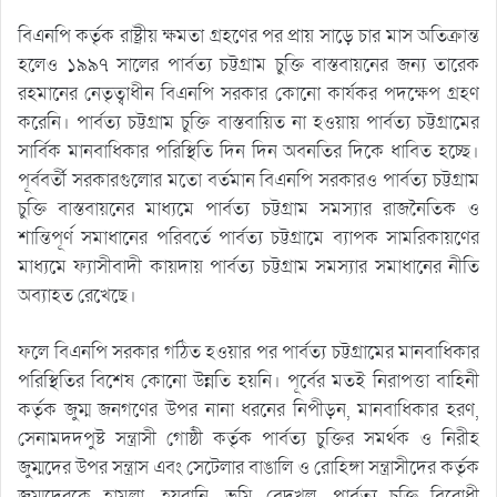
বিএনপি কর্তৃক রাষ্ট্রীয় ক্ষমতা গ্রহণের পর প্রায় সাড়ে চার মাস অতিক্রান্ত
হলেও ১৯৯৭ সালের পার্বত্য চট্টগ্রাম চুক্তি বাস্তবায়নের জন্য তারেক
রহমানের নেতৃত্বাধীন বিএনপি সরকার কোনো কার্যকর পদক্ষেপ গ্রহণ
করেনি। পার্বত্য চট্টগ্রাম চুক্তি বাস্তবায়িত না হওয়ায় পার্বত্য চট্টগ্রামের
সার্বিক মানবাধিকার পরিস্থিতি দিন দিন অবনতির দিকে ধাবিত হচ্ছে।
পূর্ববর্তী সরকারগুলোর মতো বর্তমান বিএনপি সরকারও পার্বত্য চট্টগ্রাম
চুক্তি বাস্তবায়নের মাধ্যমে পার্বত্য চট্টগ্রাম সমস্যার রাজনৈতিক ও
শান্তিপূর্ণ সমাধানের পরিবর্তে পার্বত্য চট্টগ্রামে ব্যাপক সামরিকায়ণের
মাধ্যমে ফ্যাসীবাদী কায়দায় পার্বত্য চট্টগ্রাম সমস্যার সমাধানের নীতি
অব্যাহত রেখেছে।
ফলে বিএনপি সরকার গঠিত হওয়ার পর পার্বত্য চট্টগ্রামের মানবাধিকার
পরিস্থিতির বিশেষ কোনো উন্নতি হয়নি। পূর্বের মতই নিরাপত্তা বাহিনী
কর্তৃক জুম্ম জনগণের উপর নানা ধরনের নিপীড়ন, মানবাধিকার হরণ,
সেনামদদপুষ্ট সন্ত্রাসী গোষ্ঠী কর্তৃক পার্বত্য চুক্তির সমর্থক ও নিরীহ
জুম্মদের উপর সন্ত্রাস এবং সেটেলার বাঙালি ও রোহিঙ্গা সন্ত্রাসীদের কর্তৃক
জুম্মদেরকে হামলা, হয়রানি, ভূমি বেদখল, পার্বত্য চুক্তি বিরোধী