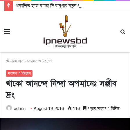
প্রকাশিত হতে যাচ্ছে দি রাবুগার নতুন গান ‘Baljanggi’
Menu
S
fo
প্রথম পাতা
/
মতামত ও বিশ্লেষণ
মতামত ও বিশ্লেষণ
থাকো আনন্দে নিন্দা অপমানেঃ সঞ্জীব
দ্রং
admin
August 19, 2016
116
পড়ার সময়ঃ 4 মিনিট