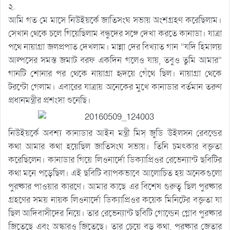
২.
আমি গত মে মাসে নিউইয়র্কে জাতিসংঘ সভায় অংশগ্রহণ করেছিলাম।
সেখান থেকে চলে গিয়েছিলাম বন্ধুদের সঙ্গে দেখা করতে কানাডা। যাত্রা
পথে নায়াগ্রা জলপ্রপাত দেখলাম। মান্না দের বিখ্যাত গান “যদি হিমালয়
আল্পসের সমস্ত জমাট বরফ একদিন গলেও যায়, তবুও তুমি আমার”
গানটি শোনার পর থেকে নায়াগ্রা হৃদয়ে গেঁথে ছিল। নায়াগ্রা থেকে
টরন্টো গেলাম। এবারের যাত্রায় অনেকের মুখে কানাডার বর্তমান তরুণ
প্রধানমন্ত্রীর প্রশংসা শুনেছি।
নিউইয়র্কে অবশ্য কানাডার আইন মন্ত্রী মিস্‌ জুডি উইলসন রেবল্ডের
কথা আমার কথা হয়েছিল জাতিসংঘ সভায়। তিনি চমৎকার বক্তৃতা
করেছিলেন। কানাডার গিয়ে লিওনার্দো ডিক্যাপ্রিওর রেভেন্যান্ট ছবিটির
কথা মনে পড়েছিল। এই ছবিটি ব্যাপকভাবে আলোচিত হয় অনেকগুলো
পুরষ্কার পাওয়ার কারণে। আমার কাছে এর বিশেষ গুরুত্ব ছিল পুরষ্কার
গ্রহণের সময় নায়ক লিওনার্দো ডিক্যাপ্রিওর কয়েক মিনিটের বক্তৃতা যা
ছিল আদিবাসীদের নিয়ে। তার রেভেন্যান্ট ছবিটি গোল্ডেন গ্লোব পুরষ্কার
জিতেছে এবং অস্কারও জিতেছে। তার চেয়ে বড় কথা, পুরষ্কার জেতার