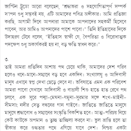
জাস্টিন ট্রুডো আরো বলেছেন, “শ্রদ্ধাভরা ও সহযোগিতাপূর্ণ সম্পর্ক
স’াপন শুধু সম্ভবই নয়, এটি আমাদের পবিত্র অঙ্গীকার। আমি প্রতিজ্ঞা
করছি, আগামী দিনে আপনারা আমাকে আপনাদের সহকর্মী হিসেবে
পাবেন, আর আমিও আপনাদের পাশে পাবো।” তিনি ইতিহাসের দিকে
উদাহরণ টেনে বলেন, “ইতিহাস স্বাক্ষী যে, বৈপরিত্য ও বিরোধাত্মক
পদক্ষেপ শুধু অকার্যকরই হয় না, বড় ক্ষতি স্বাধন করে।”
৩.
তাই আমরা প্রতিদিন আশায় পথ চেয়ে থাকি, আমাদের দেশ গরিব
হলেও ধনে-মানে-সম্মানে বড় হবে একদিন। সংখ্যালঘু ও আদিবাসী
মানুষ এখানে স্বপ্ন দেখা ছেড়ে দেবে না। ভবিষ্যতে এমন এক পরিবেশ
আমরা পাবো যেখানে আদিবাসী ও বাঙালী শিশু হাতে হাত রেখে পথ
চলবে, এক সুরে পদ্মা-মেঘনা-যমুনা-সুরমার সঙ্গে শংখ-মাইনী-
সীমসাং নদীর সেতু বন্ধনের গান গাইবে। জাতিতে জাতিতে মানুষে
মানুষে শ্রদ্ধাবোধ ও সম্মানের সংস্কৃতি বিকশিত হবে। আত্ম-পরিচয় নিয়ে
কেউ কাউকে অপমান ও তুচ্ছ তাচ্ছিল্য করবে না। ভুল ভ্রান্তি হলে তা
স্বীকার করে শুদ্ধতার পথে এগিয়ে যাবে দেশ। নিশ্চয় একটা