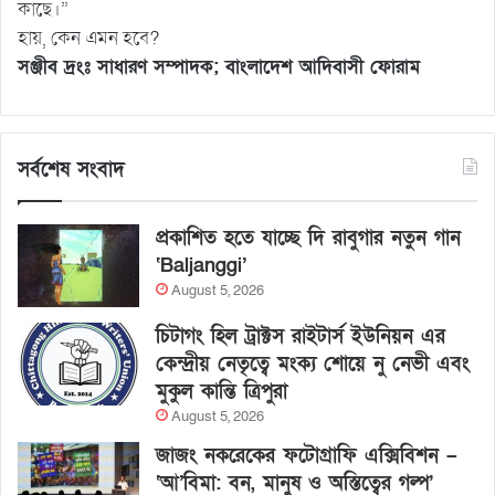
কাছে।”
হায়, কেন এমন হবে?
সঞ্জীব দ্রংঃ সাধারণ সম্পাদক; বাংলাদেশ আদিবাসী ফোরাম
সর্বশেষ সংবাদ
প্রকাশিত হতে যাচ্ছে দি রাবুগার নতুন গান
‘Baljanggi’
August 5, 2026
চিটাগং হিল ট্রাক্টস রাইটার্স ইউনিয়ন এর
কেন্দ্রীয় নেতৃত্বে মংক্য শোয়ে নু নেভী এবং
মুকুল কান্তি ত্রিপুরা
August 5, 2026
জাজং নকরেকের ফটোগ্রাফি এক্সিবিশন –
‘আ’বিমা: বন, মানুষ ও অস্তিত্বের গল্প’