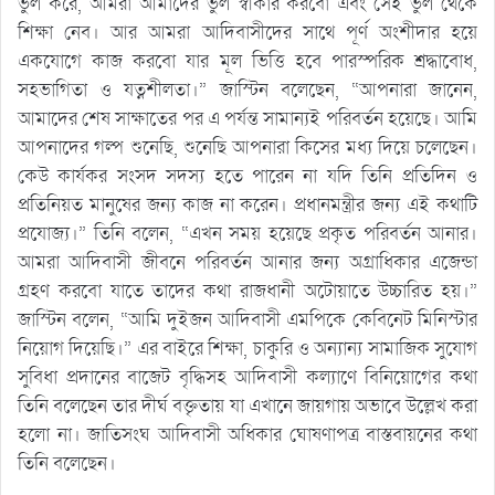
ভুল করে, আমরা আমাদের ভুল স্বীকার করবো এবং সেই ভুল থেকে
শিক্ষা নেব। আর আমরা আদিবাসীদের সাথে পূর্ণ অংশীদার হয়ে
একযোগে কাজ করবো যার মূল ভিত্তি হবে পারস্পরিক শ্রদ্ধাবোধ,
সহভাগিতা ও যত্নশীলতা।” জাস্টিন বলেছেন, “আপনারা জানেন,
আমাদের শেষ সাক্ষাতের পর এ পর্যন্ত সামান্যই পরিবর্তন হয়েছে। আমি
আপনাদের গল্প শুনেছি, শুনেছি আপনারা কিসের মধ্য দিয়ে চলেছেন।
কেউ কার্যকর সংসদ সদস্য হতে পারেন না যদি তিনি প্রতিদিন ও
প্রতিনিয়ত মানুষের জন্য কাজ না করেন। প্রধানমন্ত্রীর জন্য এই কথাটি
প্রযোজ্য।” তিনি বলেন, “এখন সময় হয়েছে প্রকৃত পরিবর্তন আনার।
আমরা আদিবাসী জীবনে পরিবর্তন আনার জন্য অগ্রাধিকার এজেন্ডা
গ্রহণ করবো যাতে তাদের কথা রাজধানী অটোয়াতে উচ্চারিত হয়।”
জাস্টিন বলেন, “আমি দুইজন আদিবাসী এমপিকে কেবিনেট মিনিস্টার
নিয়োগ দিয়েছি।” এর বাইরে শিক্ষা, চাকুরি ও অন্যান্য সামাজিক সুযোগ
সুবিধা প্রদানের বাজেট বৃদ্ধিসহ আদিবাসী কল্যাণে বিনিয়োগের কথা
তিনি বলেছেন তার দীর্ঘ বক্তৃতায় যা এখানে জায়গায় অভাবে উল্লেখ করা
হলো না। জাতিসংঘ আদিবাসী অধিকার ঘোষণাপত্র বাস্তবায়নের কথা
তিনি বলেছেন।