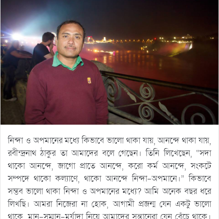
নিন্দা ও অপমানের মধ্যে কিভাবে ভালো থাকা যায়, আনন্দে থাকা যায়,
রবীন্দ্রনাথ ঠাকুর তা আমাদের বলে গেছেন। তিনি লিখেছেন, “সদা
থাকো আনন্দে, জাগো প্রাতে আনন্দে, করো কর্ম আনন্দে, সংকটে
সম্পদে থাকো কল্যাণে, থাকো আনন্দে নিন্দা-অপমানে।” কিভাবে
সম্ভব ভালো থাকা নিন্দা ও অপমানের মধ্যে? আমি অনেক বছর ধরে
লিখছি। আমরা নিজেরা না হোক, আগামী প্রজন্ম যেন একটু ভালো
থাকে, মান-সম্মান-মর্যাদা নিয়ে আমাদের সন্তানেরা যেন বেঁচে থাকে।