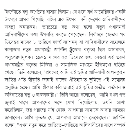
টরন্টোতে বন্ধু কর্ণেলের বাসায় ছিলাম। সেখানে নর্থ আমেরিকার একটি
উৎসবে আমরা গিয়েছি। রঙিন এক উৎসব। ধনী দেশের আদিবাসীদের
অবস্থা অন্যরকম। তারচেয়ে বড় কথা হলো নতুন প্রধানমন্ত্রী
আদিবাসীদের কথা উপলব্ধি করতে পেরেছেন। নির্বাচনে জেতার পর
ডিসেম্বর মাসের ৮ তারিখে ফার্স্ট ন্যাশনস্‌ বা আদিবাসীদের সম্মেলনে
কানাডার নতুন প্রধানমন্ত্রী জাস্টিন ট্রুডোর বক্তৃতা ছিল অসাধারণ,
অনুপ্রেরণামূলক। ১৯৭১ সালের ২৫ ডিসেম্বর জন্ম নেওয়া এই তরুণ
প্রধানমন্ত্রীর বক্তৃতা মিডিয়া ও সামাজিক মাধ্যমে ইতিমধ্যে ছড়িয়ে
গেছে। তিনি বলেছেন, “প্রথমেই আমি এই ভূমির আদিবাসী আলনকুইন
জাতির প্রতি স্বীকৃতি জানাই যাদের ঐতিহ্যগত ভূমিতে এই সম্মেলন
অনুষ্ঠিত হচ্ছে। আমি স্বীকার করি তারাই এই ভূমির অতীত, বর্তমান ও
ভবিষ্যতের যত্ন ও লালনকারী।” তিনি আরো বলেছেন, “আমি যখন গত
জুলাই মাসে আপনাদের সঙ্গে যোগ দিয়েছিলাম, তখনি আশা
করেছিলাম, জয় পরাজয় যাই হোক, আপনারা আমাকে আবার আমন্ত্রণ
জানাবেন। আমি কৃতজ্ঞ যে, আপনারা আমাকে ডেকেছেন।” জাস্টিন
বলেন, “এখন নতুন করে জাতিতে-জাতিতে আদিবাসীদের সাথে সম্পর্ক