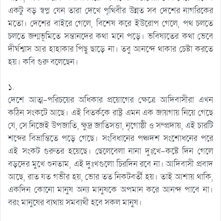
একটু বড় স্বপ্ন যেন তারা দেখে পৃথিবীর উন্নত সব দেশের নাগরিকের
মতো। দেশের বাইরে গেলে, বিশেষ করে ইউরোপ গেলে, পথ চলতে
চলতে জন্মভূমিতে সন্তানদের কথা মনে পড়ে। ভবিষ্যতের কথা ভেবে
দীর্ঘশ্বাস আর হাহাকার পিছু ছাড়ে না। তবু আনন্দে থাকার চেষ্টা করতে
হয়। কবি গুরু বলেছেন।
১.
দেশে আত্ম-পরিচয়ের অধিকার প্রয়োগের ক্ষেত্রে আদিবাসীরা এখন
কঠিন সংকটে আছে। এই বিতর্ককে রাষ্ট্র এমন এক জায়গায় নিয়ে গেছে
যে, সে নিজেই উপজাতি, ক্ষুদ্র জাতিসত্তা, নৃগোষ্ঠী ও সম্প্রদায়, এই চারটি
শব্দের বিভ্রান্তিতে পড়ে গেছে। সংবিধানের পঞ্চদশ সংশোধনের পরে
এই সংকট গুরুতর হয়েছে। ছেলেবেলা নানা দুঃখে-কষ্টে দিন গেলে
বড়দের মুখে শুনতাম, এই দুঃখগুলো চিরদিন রবে না। আদিবাসী প্রবাদ
আছে, রাত যত গভীর হয়, ভোর তত নিকটবর্তী হয়। তাই আশায় থাকি,
একদিন কোনো মানুষ অন্য মানুষকে অপমান করে আনন্দ পাবে না।
বরং মানুষের ব্যথায় সমব্যথী হবে সকল মানুষ।