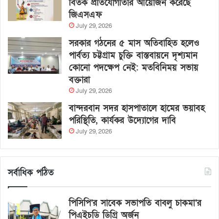
বিতর্ক প্রতিযোগীতার আয়োজন করেছে
জিএসএফ
July 29, 2026
সরকার গঠনের ৫ মাস অতিবাহিত হলেও
পার্বত্য চট্টগ্রাম চুক্তি বাস্তবায়নে দৃশ্যমান
কোনো পদক্ষেপ নেই: মতবিনিময় সভায়
বক্তারা
July 29, 2026
বান্দরবান সদর হাসপাতালে হামের ভয়াবহ
পরিস্থিতি, কার্যকর উদ্যোগের দাবি
July 29, 2026
সর্বাধিক পঠিত
পিসিপি’র সাবেক সভাপতি বাবলু চাকমা’র
পিএইচডি ডিগ্রি অর্জন