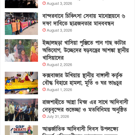
August 3, 2026
বান্দরবানে চিকিৎসা সেবায় মানোন্নয়নে ৬
দফা দাবিতে ছাত্রজনতার মানববন্ধন
August 3, 2026
ইচ্ছালছড়া খাসিয়া পুঞ্জিতে পান গাছ কাটার
অভিযোগ, উচ্ছেদের ষড়যন্ত্রের আশঙ্কা স্থানীয়
খাসিয়াদের
August 2, 2026
কক্সবাজার উখিয়ায় স্থানীয় বাঙ্গালী কর্তৃক
বৌদ্ধ বিহারে হামলা, মূর্তি ও ঘর ভাঙচুর
August 1, 2026
রাজশাহীতে আন্না মিন্জ এর সাথে আদিবাসী
নেতৃবৃন্দের শুভেচ্ছা ও মতবিনিময় অনুষ্ঠিত
July 31, 2026
আন্তর্জাতিক আদিবাসী দিবস উপলক্ষ্যে