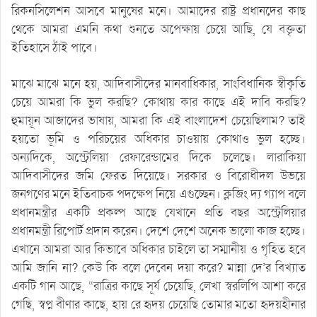
রিকনসিলেশন আসবে মানুষের মনে। আমাদের রাষ্ট্র প্রধানদের কাছ
থেকে আমরা এমনি কথা শুনতে অপেক্ষায় চেয়ে আছি, যে বক্তৃতা
ইতিহাসে ঠাঁই পাবে।
মাঝে মাঝে মনে হয়, আদিবাসীদের মানবাধিকার, সাংবিধানিক স্বীকৃতি
চেয়ে আমরা কি ভুল করছি? কোথায় কার কাছে এই দাবি করছি?
হুমায়ূন আজাদের ভাষায়, আমরা কি এই বাংলাদেশ চেয়েছিলাম? তাই
হয়তো ভূমি ও পরিচয়ের অধিকার চাওয়ায় কোথাও ভুল হচ্ছে।
অন্যদিকে, অস্ট্রেলিয়া রেফারেন্ডামের দিকে চলেছে। লারাকিয়া
আদিবাসীদের জমি ফেরত দিয়েছে। সরকার ও বিরোধীদল উভয়ে
জনগণের মনে ইতিবাচক পদক্ষেপ নিয়ে এগুচ্ছেন। ক্লজিং দ্য গ্যাপ বলে
প্রধানমন্ত্রীর একটি প্রকল্প আছে যেখানে প্রতি বছর অস্ট্রেলিয়ার
প্রধানমন্ত্রী রিপোর্ট প্রদান করেন। দেশে দেশে অনেক ভালো কাজ হচ্ছে।
এখানে আমরা আর কিভাবে অধিকার চাইলে তা সম্মানীয় ও গৃহিত হবে
আমি জানি না? কেউ কি বলে দেবেন দয়া করে? মান্না দে’র বিখ্যাত
একটি গান আছে, “রাত্রির কাছে সূর্য চেয়েছি, লেখা স্বরলিপি আশা করে
গেছি, স্বপ্ন বীণার কাছে, হায় রে হৃদয় চেয়েছি তোমার মতো হৃদয়হীনার