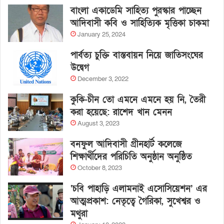
বাংলা একাডেমি সাহিত্য পুরস্কার পাচ্ছেন
আদিবাসী কবি ও সাহিত্যিক মৃত্তিকা চাকমা
January 25, 2024
পার্বত্য চুক্তি বাস্তবায়ন নিয়ে জাতিসংঘের
উদ্বেগ
December 3, 2022
কুকি-চীন তো এমনে এমনে হয় নি, তৈরী
করা হয়েছে: রাশেদ খান মেনন
August 3, 2023
বনফুল আদিবাসী গ্রীনহার্ট কলেজে
শিক্ষার্থীদের পরিচিতি অনুষ্ঠান অনুষ্ঠিত
October 8, 2023
‘চবি পাহাড়ি এলামনাই এসোসিয়েশন’ এর
আত্মপ্রকাশ: নেতৃত্বে গৈরিকা, সুখেশ্বর ও
মথুরা