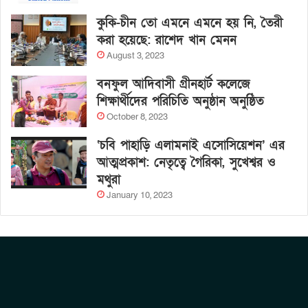
কুকি-চীন তো এমনে এমনে হয় নি, তৈরী
করা হয়েছে: রাশেদ খান মেনন
August 3, 2023
বনফুল আদিবাসী গ্রীনহার্ট কলেজে
শিক্ষার্থীদের পরিচিতি অনুষ্ঠান অনুষ্ঠিত
October 8, 2023
‘চবি পাহাড়ি এলামনাই এসোসিয়েশন’ এর
আত্মপ্রকাশ: নেতৃত্বে গৈরিকা, সুখেশ্বর ও
মথুরা
January 10, 2023