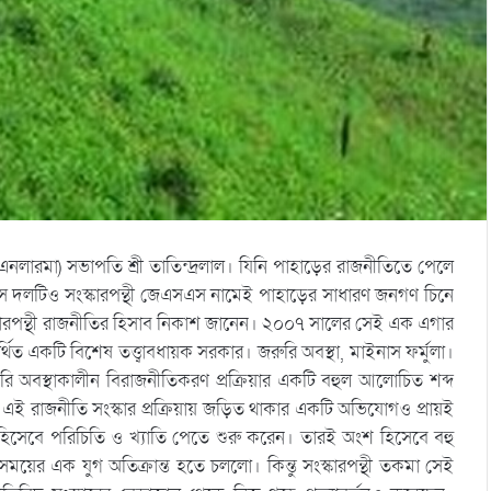
রমা) সভাপতি শ্রী তাতিন্দ্রলাল। যিনি পাহাড়ের রাজনীতিতে পেলে
ে দলটিও সংস্কারপন্থী জেএসএস নামেই পাহাড়ের সাধারণ জনগণ চিনে
কারপন্থী রাজনীতির হিসাব নিকাশ জানেন। ২০০৭ সালের সেই এক এগার
ত একটি বিশেষ তত্ত্বাবধায়ক সরকার। জরুরি অবস্থা, মাইনাস ফর্মুলা।
রুরি অবস্থাকালীন বিরাজনীতিকরণ প্রক্রিয়ার একটি বহুল আলোচিত শব্দ
গুলো এই রাজনীতি সংস্কার প্রক্রিয়ায় জড়িত থাকার একটি অভিযোগও প্রায়ই
ী হিসেবে পরিচিতি ও খ্যাতি পেতে শুরু করেন। তারই অংশ হিসেবে বহু
ময়ের এক যুগ অতিক্রান্ত হতে চললো। কিন্তু সংস্কারপন্থী তকমা সেই