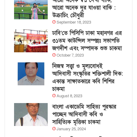
আরো অনেক স্বপ্ন দেখা বাকি,
আরো অনেক দূর যাওয়া বাকি :
উক্রাচিং চৌধুরী
September 18, 2023
ঢাবি’তে পিসিপি ঢাকা মহানগর এর
৩১তম কাউন্সিল সম্পন্নঃ সভাপতি
জগদীশ এবং সম্পাদক শুভ চাকমা
October 7, 2023
নিজস্ব সত্ত্বা ও মূল্যবোধই
আদিবাসী সংস্কৃতির শক্তিশালী দিক:
একান্ত সাক্ষাতকারে কবি শিশির
চাকমা
August 8, 2023
বাংলা একাডেমি সাহিত্য পুরস্কার
পাচ্ছেন আদিবাসী কবি ও
সাহিত্যিক মৃত্তিকা চাকমা
January 25, 2024