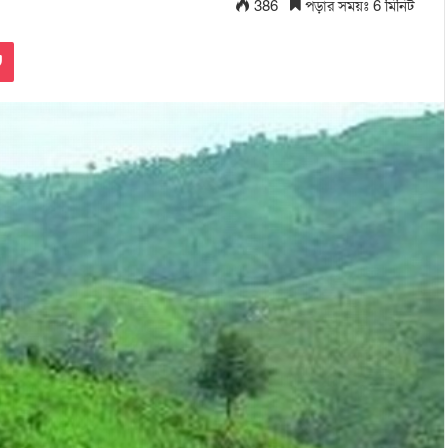
386
পড়ার সময়ঃ 6 মিনিট
Pocket