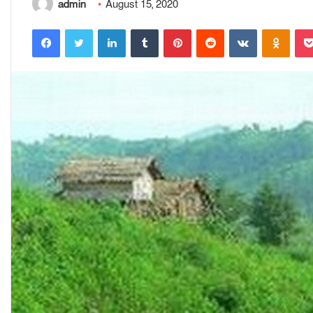
admin
August 15, 2020
Facebook
Twitter
LinkedIn
Tumblr
Pinterest
Reddit
VKontakte
Odnoklassniki