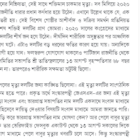
ানের নিষ্ক্রিয়তা, সেই সাথে শক্তিমান চাকমার মৃত্যু। সব মিলিয়ে ২০২০
 রাজনীতি ধারার প্রধান কর্ণধার হয়ে উঠেন। এখানে উল্লেখ থাকে যে, এক
রী হয়। সেই বিশেষ গোষ্ঠীর আশীর্বাদ ও সক্রিয় সমর্থন প্রতিনিয়ত
েষ শক্তিই দলটির প্রাণ ভোমরা। ২০২০ সালের কংগ্রেসের মাধ্যমে
াবে দলটির শীর্ষ জন হযে উঠেন। দীর্ঘদিন শারীরিক অসুস্থতার পর আঞ্চলিক
প্রয়াণ ঘটে। এটাও দলটির বড় ধরনের ক্ষতির কারণ হয়ে যায়। অন্যদিকে
যোগী হয়ে যান। ফলস্বরুপ যোগযোগ থাকলেও পার্টিজান রাজনীতি থেকে
ি সমিতির সভাপতি শ্রী তাতিন্দ্রলালের ১৩ আগস্ট বৃহস্পতিবার ৬৮ বছর
িলেন না। তারপরেও শারীরিক সক্ষমতা অটুটই ছিলো।
লের মৃত্যু দলটির জন্য কাঙ্খিত ছিলোনা। এই মৃত্যু দলটির সাংগঠনিক
 হতে পারে। প্রকৃত অর্থে সংস্কারপন্থী জেএসএস-এর জন্য এই মৃত্যু
্যু সংবাদ এবং ভারপ্রাপ্ত সভাপতির নাম দলটি একসাথে সংবাদ মাধ্যমে
ি হিসেবে দায়িত্ব দেওয়ার বিষয়টি সংবাদ মাধ্যমে আমরা জানতে পারি।
ি করে ভারপ্রাপ্ত সভাপতির নাম ঘোষণা কেন? আর পেলে বাবুর মৃত্যু
াদিক তার ভেরিফাইড ফেসবুক একাউন্ট থেকে ১৩ আগস্ট সকালের দিকে
মাধ্যমে পেলে বাবুর মৃত্যুর খবরটি চলে আসে। কিন্তু সংস্কারপন্থী