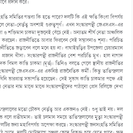
বে প্রদান করে।
সংহতি সমিতির গন্তব্য কি হতে পারে? দলটি কি এই ক্ষতি কিংবা বিপর্যয়
তা-নের্তৃত্ব অবশ্যই গুরুত্বপূর্ণ। এখন সংস্কারপন্থী জেএসএস-এর
খীসা ও শক্তিমান চাকমা দুজনেই বেঁচে নেই। অন্যতম শীর্ষ নেতা আঞ্চলিক
করছেন। রাজনীতিতে আবার ফিরবেন সেই সম্ভাবনাও শূন্য। পরিচিত
য় রাজনীতিতে জড়াবেন বলে মনে হয় না। বাঘাইছড়ির উপজেলা চেয়ারম্যান
্রজ্ঞান খীসা। সংস্কারপন্থী রাজনীতির বেশ পরচিতি মুখ। হাল নাগাদ
াদক বিমল কান্তি চাকমা (মূর্ত)। তিনিও বলতে গেলে স্থানীয় রাজনীতির
ারপন্থী জেএসএস-এর একনিষ্ঠ রাজনৈতিক কর্মী। কিন্তু তাতিন্দ্রলাল
নি ভারপ্রাপ্ত সভাপতি হয়েছেন। সেই সুভাষ কান্তি চাকমার পক্ষে এই
নেতার নাম মাঝে মাঝে সংস্কারপন্থীদের পাঠানো প্রেস রিলিজে দেখা
তিন্দ্রলালের মতো চৌকষ নের্তৃত্ব আর একজনও নেই। শুধু তাই নয়। দল
ভ বলে প্রতীয়মান। তাই চলমান সময়ে তাতিন্দ্রলালের মৃুত্যু সংস্কারপন্থী
 দলটির জন্য মহাবিপর্যয় অপেক্ষা করছে। সংস্কারপন্থী জনসংহতি সমিতির
ে আসে, দলটি মোটাদাগে অঞ্চল ভেদে বিভক্ত হয়ে যেতে পারে। ক্ষুদ্র