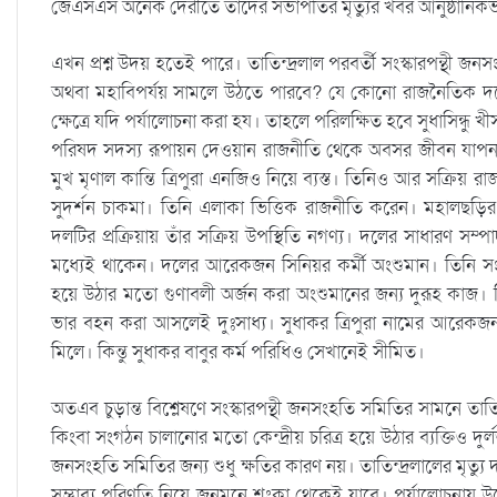
জেএসএস অনেক দেরীতে তাদের সভাপতির মৃত্যুর খবর আনুষ্ঠানিকভা
এখন প্রশ্ন উদয় হতেই পারে। তাতিন্দ্রলাল পরবর্তী সংস্কারপন্থী জন
অথবা মহাবিপর্যয় সামলে উঠতে পারবে? যে কোনো রাজনৈতিক দলে নে
ক্ষেত্রে যদি পর্যালোচনা করা হয। তাহলে পরিলক্ষিত হবে সুধাসিন্ধু 
পরিষদ সদস্য রূপায়ন দেওয়ান রাজনীতি থেকে অবসর জীবন যাপন 
মুখ মৃণাল কান্তি ত্রিপুরা এনজিও নিয়ে ব্যস্ত। তিনিও আর সক্রি
সুদর্শন চাকমা। তিনি এলাকা ভিত্তিক রাজনীতি করেন। মহালছড়ির প
দলটির প্রক্রিয়ায় তাঁর সক্রিয় উপস্থিতি নগণ্য। দলের সাধারণ সম্প
মধ্যেই থাকেন। দলের আরেকজন সিনিয়র কর্মী অংশুমান। তিনি সংস্ক
হয়ে উঠার মতো গুণাবলী অর্জন করা অংশুমানের জন্য দুরূহ কাজ। যি
ভার বহন করা আসলেই দুঃসাধ্য। সুধাকর ত্রিপুরা নামের আরেকজন 
মিলে। কিন্তু সুধাকর বাবুর কর্ম পরিধিও সেখানেই সীমিত।
অতএব চুড়ান্ত বিশ্লেষণে সংস্কারপন্থী জনসংহতি সমিতির সামনে তা
কিংবা সংগঠন চালানোর মতো কেন্দ্রীয় চরিত্র হয়ে উঠার ব্যক্তিও দুর্ল
জনসংহতি সমিতির জন্য শুধু ক্ষতির কারণ নয়। তাতিন্দ্রলালের মৃত্যু
সম্ভাব্য পরিণতি নিয়ে জনমনে শংকা থেকেই যাবে। পর্যালোচনায় উঠ