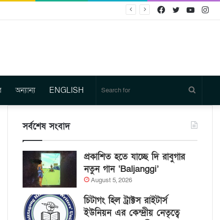
Facebook
Twitter
YouTu
In
র
অন্যান্য
ENGLISH
Search
for
সর্বশেষ সংবাদ
প্রকাশিত হতে যাচ্ছে দি রাবুগার
নতুন গান ‘Baljanggi’
August 5, 2026
চিটাগং হিল ট্রাক্টস রাইটার্স
ইউনিয়ন এর কেন্দ্রীয় নেতৃত্বে