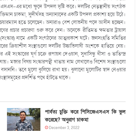
সএস-এর মধ্যে ক্ষুদে উপদল সৃষ্টি করে। দলটির নেতৃস্থানীয় সংগঠক
রা, শক্তিমান চাকমা, সুদীর্ঘসহ অন্যান্যদের একটি উপদল প্রকাশ্য হয়ে উঠে।
র চেয়ারম্যান হতে চলেছেন। অন্যরাও বেশ লোভনীয় পদে আসীন হচ্ছেন।
 প্রচার প্রচারণা শুরু করে দেন। অনেকে রীতিমত ক্ষমতার ট্রায়াল
(সংস্কার) নামে একটি সংগঠনের আত্মপ্রকাশ ঘটে। জনসংহতি সমিতির
সরকারের ক্রিয়াশীল সংস্থাগুলো দলটির উচ্চাভিলাষী অংশকে হাতিয়ে নেয়।
সংস্কারের ঘূর্ণ চক্রে রূপায়ন দেওয়ান, সুধাসিন্ধু খীসা ও তাতিন্দ্র
ায়। মজার বিষয় সংস্কারপন্থী খাতায় নাম লেখালেও বিশেষ সংস্থাগুলো
বসাননি। তবে মুলো ঝুলিয়ে রাখা হয়। ঝুলানো মুলোটির স্বাদ নেওয়ার
থাসমূহের প্রদর্শিত পথে হাঁটতে থাকে।
পার্বত্য চুক্তি করে পিসিজেএসএস কি ভুল
করেছে? অনুরাগ চাকমা
December 3, 2022