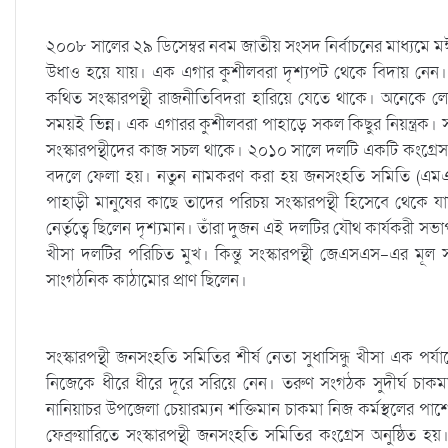
২০০৮ সালের ২৯ ডিসেম্বর নবম জাতীয় সংসদ নির্বাচনের মাধ্যমে মঈ
উধাও হয়ে যায়। এক এগার কুশীলবরা দৃশ্যপট থেকে বিদায় নেন। সং
কথিত সংস্কারপন্থী রাজনীতিবিদরা হারিয়ে যেতে থাকে। অনেকে 
সময়ই ভিন্ন। এক এগারর কুশীলবরা পাহাড়ে সকল কিছুর নিয়ন্ত্র
সংস্কারপন্থীদের কাজ সচল থাকে। ২০১০ সালে দলটি একটি কংগ্রে
বদলে ফেলা হয়। নতুন নামকরণ করা হয় জনসংহতি সমিতি (এমএন
পাহাড়ী মানুষের কাছে তাদের পরিচয় সংস্কারপন্থী হিসেবে থেকে যায়
নের্তৃত্বে ছিলেন দৃশ্যমান। তাঁরা দুজন এই দলটির যৌথ কার্যকরী সভ
খীসা দলটির পরিচিত মুখ। কিন্তু সংস্কারপন্থী জেএসএস-এর মূল সা
সাংগঠনিক কাঠামোর প্রাণ ছিলেন।
সংস্কারপন্থী জনসংহতি সমিতির শীর্ষ নেতা সুধাসিন্ধু খীসা এক পর্
নিজেকে ধীরে ধীরে দূরে সরিয়ে নেন। তরুণ সংগঠক সুদীর্ঘ চাকম
নানিয়াচর উপজেলা চেয়ারম্যন শক্তিমান চাকমা নিজ কর্মস্থলের পাশ
ফেব্রুয়ারিতে সংস্কারপন্থী জনসংহতি সমিতির কংগ্রেস অনুষ্ঠিত হ