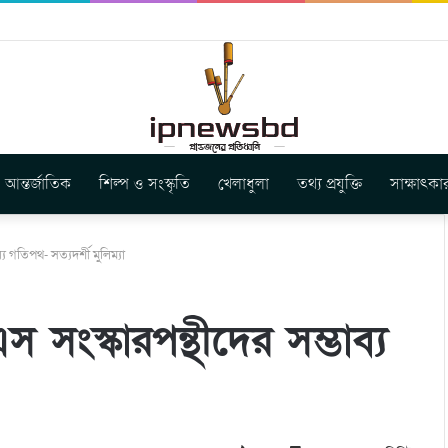
ার নতুন গান ‘Baljanggi’
আন্তর্জাতিক
শিল্প ও সংস্কৃতি
খেলাধুলা
তথ্য প্রযুক্তি
সাক্ষাৎকা
য গতিপথ- সত্যদর্শী মুলিম্যা
 সংস্কারপন্থীদের সম্ভাব্য