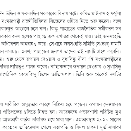
ন উদ্দিন ও ফকরুদ্দিন সরকারের বিদায় ঘটে। কথিত মাইনাস ২ ফর্মুলা
স্কারপন্থী রাজনীতিবিদরা নিজেদের গুটিয়ে নিতে শুরু করেন। বহুল
লোকচক্ষুর আড়ালে চলে যান। কিন্তু পাহাড়ের রাজনৈতিক সমীকরণ সব
ক। সরকার বদল হলেও পাহাড়ে এক এগাররা থেকেই যায়। তাই জনসংহতি
স অধিবেশন আহ্বানও করে। সেখানে জনসংহতি সমিতি (সংস্কার) নামটি
 লারমা)। অবশ্য পাহাড়ের জনগণ তাদের এই নামটি গ্রহণ করেনি।
। শুরু থেকে রূপায়ন দেওয়ান ও সুধাসিন্ধু খীসা এই সংস্কারপন্থীদের
াপতির দায়িত্বও পালন করেন। বাহ্যিকভাবে রূপায়ন দেওয়ান ও সুধাসিন্ধু
ংগঠনিক কেন্দ্রবিন্দু ছিলেন তাতিন্দ্রলাল। তিনি শুরু থেকেই দলটির
যায়ে শারীরিক অসুস্থতার কারণে নিষ্ক্রিয় হয়ে পড়েন। রূপায়ন দেওয়ানও
া প্রতিপক্ষের গুলিতে নিহত হন। আরেকজন প্রভাবশালী পরিচিত মুখ
ে আততায়ী কর্তৃক গুলিবিদ্ধ হয়ে মারা যান। এমতাবস্থায় ২০২০ সালের
য়। কংগ্রেসে তাতিন্দ্রলাল পেলে সভাপতি ও বিমল চাকমা মূর্ত সাধারণ