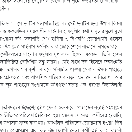
িবিদ সংস্কারের বেড়াজাল থেকে নিজ গৃহে প্রত্যাবর্তনও করেছেন।
টেনি।
াতিন্দ্রলাল যে দলটির সভাপতি ছিলেন। সেই দলটির জন্ম, উত্থান কিংবা
দিন ও ফকরুদ্দিন সময়কালীন মাইনাস ২ ফর্মুলার কথা মানুষের মুখে মুখে
ওয়ামী লীগ সভাপতি শেখ হাসিনা ও বিএনপি চেয়ারপার্সন খালেদা
্য চট্টগ্রামেও মাইনাস ফর্মুলার কথা জোরেশোরে বাতাসে ভাসতে থাকে।
ুশীলবদের মাইনাস ফর্মুলার মূল লক্ষ্য ছিলেন একজন। তিনি হলেন
োতিরিন্দ্র বোধিপ্রিয় সন্তু লারমা। সেই সাথে দল হিসেবে জনসংহতি
রে এক এগারর মুল কুশীলব বলে পরিচিতি পাওয়া সেনা কর্তৃপক্ষ পাহাড়ে
াকে গ্রেফতার এবং আঞ্চলিক পরিষদের নতুন চেয়ারম্যান নিয়োগ। আর
জুম পাহাড়ের সংগ্রামকে অধিগ্রহণ করার এক ধরণের উচ্চাভিলাষী
জনীতিবিদদের উদ্দেশ্যে টোপ ফেলা শুরু করে। পাহাড়ের লড়াই সংগ্রামের
কে ভীতিকর পরিবেশ তৈরি করা হয়। জেএসএস নেতা-কর্মীদের হয়রানি,
ধ উপাদান সৃজন করা হয়। আঞ্চলিক পরিষদের চেয়ারম্যান হওয়া, তিন
ন হওয়া। জেএসএস-এর কিছু উচ্চাভিলাষী নেতা-কর্মী এই রকম বাহারী