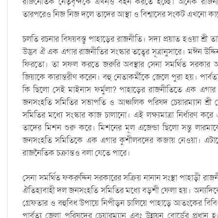
রাজনৈতিক নের্তৃবৃন্দকে এখনও বহন করতে হচ্ছে। অনেক রাজনীত
তারপরেও নিজ নিজ দলে তাদের আস্থা ও বিশ্বাসের সংকট এখনো কা
চলতি রচনার বিষয়বস্তু পাহাড়ের রাজনীতি। সদ্য প্রয়াত হওয়া শ্রী ত
উদ্ভব ঐ এক এগার রাজনীতির সংস্কার তত্বের সূত্রানুসারে। মঈন উদ্
ফিরতো। তা সফল করতে জরুরি অবস্থার সেনা সমর্থিত সরকার আ
জিয়াকে কারান্তরীণ করেন। বহু নেতাকর্মীকে জেলে পুরা হয়। পার্বত
কি ছিলো সেই মাইনাস ফর্মুলা? পাহাড়ের রাজনীতিতে এক এগার ক
জনসংহতি সমিতির সভাপতি ও আঞ্চলিক পরিষদ চেয়ারম্যান শ্রী জ্য
সমিতির মধ্যে সংস্কার কাজ চালানো। এই লক্ষ্যমাত্রা নির্ধারণ ক
তাদের মিশন শুরু করে। মিশনের মূল এজেন্ডা ছিলো সন্তু লারম
জনসংহতি সমিতিকে এক এগার কুশীলবদের কব্জায় নেওয়া। এটাকে 
রাজনৈতিক চক্রান্তও বলা যেতে পারে।
সেনা সমর্থিত ফকরুদ্দিন সরকারের সক্রিয় নানান সংস্থা পাহাড়ী রা
ঐতিহ্যবাহী দল জনসংহতি সমিতির মধ্যে বড়শী ফেলা হয়। অন্যদি
গ্রেফতার ও বহুবিধ উপায়ে নিপীড়ন চালিয়ে পাহাড়ে আতংকের বিবি
পার্বত্য জেলা পরিষদের চেয়ারম্যান এবং উন্নয়ন বোর্ডের প্রধা