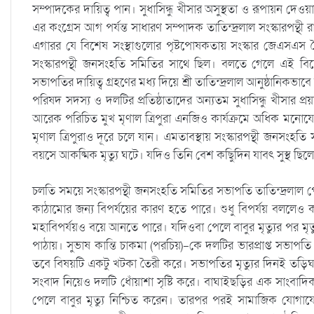
সম্পাদকের দায়িত্ব পান। সুধাসিন্ধু খীসার অসুস্থতা ও রূপায়ন দেওয়
এর কংগ্রেস আগ পর্যন্ত সাধারণ সম্পাদক তাতিন্দ্রলাল সংস্কারপন্থী
এগারর যে বিশেষ সংস্থাগুলোর পৃষ্টপোষকতায় সংস্কার জেএসএস তৈ
সংস্কারপন্থী জনসংহতি সমিতির সাথে ছিল। বলতে গেলে এই বিশ
সভাপতির দায়িত্ব গ্রহণের মধ্য দিয়ে শ্রী তাতিন্দ্রলাল আনুষ্ঠানিকভ
পরিষদ সদস্য ও দলটির প্রতিষ্ঠাতাদের অন্যতম সুধাসিন্ধু খীসার 
আরেক পরিচিত মুখ মৃণাল ত্রিপুরা এনজিও কার্যক্রমে অধিক মনো
মৃণাল ত্রিপুরাও দূরে চলে যান। এমতাবস্থায় সংস্কারপন্থী জনসংহত
বয়সে আকষ্মিক মৃত্যু ঘটে। যদিও তিনি বেশ কছিুদিন যাবৎ সুস্থ ছ
চলতি সময়ে সংস্কারপন্থী জনসংহতি সমিতির সভাপতি তাতিন্দ্রলাল পে
কাঠামোর জন্য বিপর্যয়ের কারণ হতে পারে। শুধু বিপর্যয় বললেও কম
মহাবিপর্যয়ও বয়ে আনতে পারে। যদিওবা পেলে বাবুর মৃত্যুর পর মৃত
পাঠায়। সুভাষ কান্তি চাকমা (পরচিয়)-কে দলটির ভারপ্রাপ্ত সভাপত
তবে বিষয়টি একটু খটকা তৈরী করে। সভাপতির মৃত্যুর দিনই তড়িঘড়
সংবাদ নিয়েও দলটি ধোঁয়াশা সৃষ্টি করে। বাঘাইছড়ির এক সাংব
পেলে বাবুর মৃত্যু নিশ্চিত করেন। তারপর পরই সামাজিক যোগাযোগ 