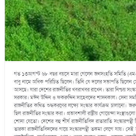
গত ১৩আগস্ট ৬৮ বছর বয়সে মারা গেলেন জনসংহতি সমিতি (এমএনলা
বাবু নামে অধিক পরিচিত ছিলেন। তিনি যে দলের সভাপতি ছিলেন স
আসছে। যারা দেশের রাজনীতির খবরাখবর রাখেন। তারা নিশ্চয় সংস্
সরকার। মঈন উদ্দিন ও ফকরুদ্দিন সাহেবদের শাসনকাল। সেনা সমর্থি
রাজনীতির কথিত শুদ্ধকরণের লক্ষ্যে সংস্কার কার্যক্রম চালানো। জ
ছিল রাজনীতির সংস্কার করা। প্রভাবশালী রাষ্ট্রীয় গোয়েন্দা সংস্থা
শোনা যেতো। দেশের বহু শীর্ষ রাজনীতিবিদ রাতারাতি সংস্কারপন্থ
তারকা রাজনীতিবিদদের গায়ে সংস্কারপন্থী তকমা লেগে যায়। সেই স