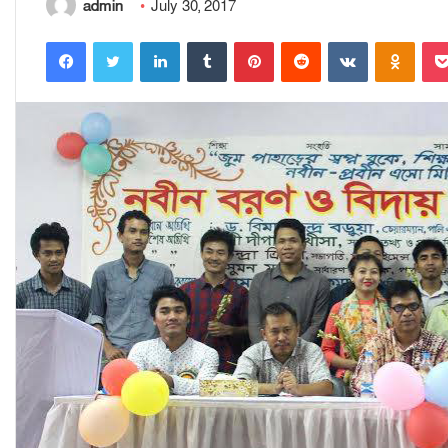
admin
July 30, 2017
Facebook
Twitter
LinkedIn
Tumblr
Pinterest
Reddit
VKontakte
Odnoklassniki