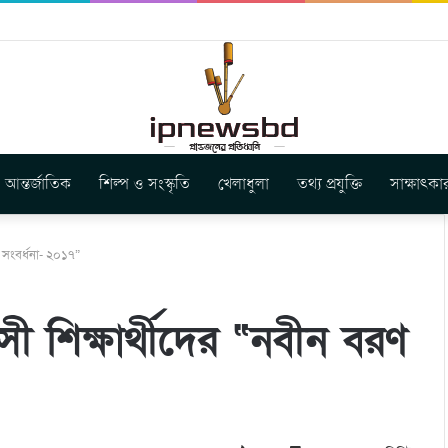
ার নতুন গান ‘Baljanggi’
আন্তর্জাতিক
শিল্প ও সংস্কৃতি
খেলাধুলা
তথ্য প্রযুক্তি
সাক্ষাৎকা
য় সংবর্ধনা- ২০১৭”
সী শিক্ষার্থীদের “নবীন বরণ