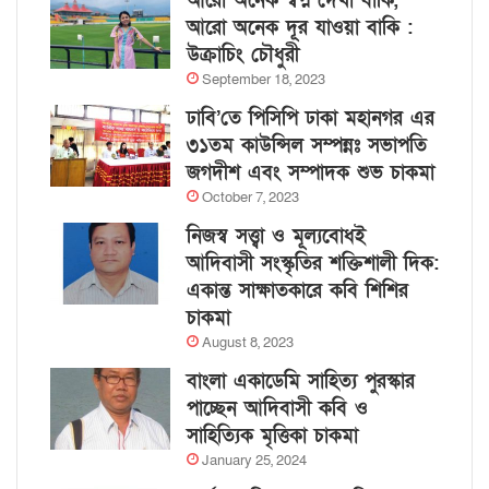
আরো অনেক স্বপ্ন দেখা বাকি,
আরো অনেক দূর যাওয়া বাকি :
উক্রাচিং চৌধুরী
September 18, 2023
ঢাবি’তে পিসিপি ঢাকা মহানগর এর
৩১তম কাউন্সিল সম্পন্নঃ সভাপতি
জগদীশ এবং সম্পাদক শুভ চাকমা
October 7, 2023
নিজস্ব সত্ত্বা ও মূল্যবোধই
আদিবাসী সংস্কৃতির শক্তিশালী দিক:
একান্ত সাক্ষাতকারে কবি শিশির
চাকমা
August 8, 2023
বাংলা একাডেমি সাহিত্য পুরস্কার
পাচ্ছেন আদিবাসী কবি ও
সাহিত্যিক মৃত্তিকা চাকমা
January 25, 2024