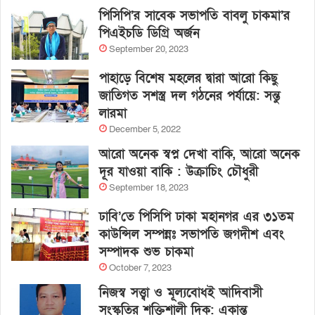
পিসিপি’র সাবেক সভাপতি বাবলু চাকমা’র
পিএইচডি ডিগ্রি অর্জন
September 20, 2023
পাহাড়ে বিশেষ মহলের দ্বারা আরো কিছু
জাতিগত সশস্ত্র দল গঠনের পর্যায়ে: সন্তু
লারমা
December 5, 2022
আরো অনেক স্বপ্ন দেখা বাকি, আরো অনেক
দূর যাওয়া বাকি : উক্রাচিং চৌধুরী
September 18, 2023
ঢাবি’তে পিসিপি ঢাকা মহানগর এর ৩১তম
কাউন্সিল সম্পন্নঃ সভাপতি জগদীশ এবং
সম্পাদক শুভ চাকমা
October 7, 2023
নিজস্ব সত্ত্বা ও মূল্যবোধই আদিবাসী
সংস্কৃতির শক্তিশালী দিক: একান্ত