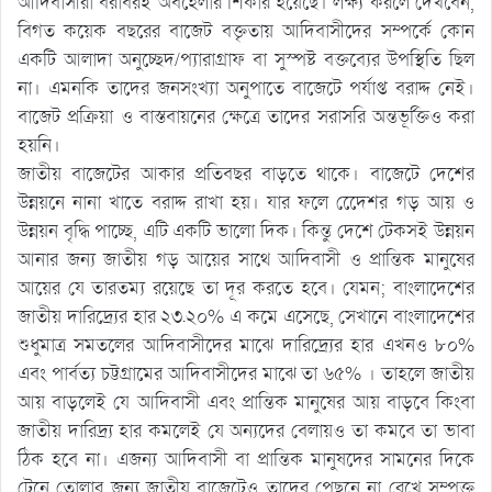
আদিবাসীরা বরাবরই অবহেলার শিকার হয়েছে। লক্ষ্য করলে দেখবেন,
বিগত কয়েক বছরের বাজেট বক্তৃতায় আদিবাসীদের সম্পর্কে কোন
একটি আলাদা অনুচ্ছেদ/প্যারাগ্রাফ বা সুস্পষ্ট বক্তব্যের উপস্থিতি ছিল
না। এমনকি তাদের জনসংখ্যা অনুপাতে বাজেটে পর্যাপ্ত বরাদ্দ নেই।
বাজেট প্রক্রিয়া ও বাস্তবায়নের ক্ষেত্রে তাদের সরাসরি অন্তভূর্ক্তিও করা
হয়নি।
জাতীয় বাজেটের আকার প্রতিবছর বাড়তে থাকে। বাজেটে দেশের
উন্নয়নে নানা খাতে বরাদ্দ রাখা হয়। যার ফলে দেেেশর গড় আয় ও
উন্নয়ন বৃদ্ধি পাচ্ছে, এটি একটি ভালো দিক। কিন্তু দেশে টেকসই উন্নয়ন
আনার জন্য জাতীয় গড় আয়ের সাথে আদিবাসী ও প্রান্তিক মানুষের
আয়ের যে তারতম্য রয়েছে তা দূর করতে হবে। যেমন; বাংলাদেশের
জাতীয় দারিদ্র্যের হার ২৩.২০% এ কমে এসেছে, সেখানে বাংলাদেশের
শুধুমাত্র সমতলের আদিবাসীদের মাঝে দারিদ্র্যের হার এখনও ৮০%
এবং পার্বত্য চট্টগ্রামের আদিবাসীদের মাঝে তা ৬৫% । তাহলে জাতীয়
আয় বাড়লেই যে আদিবাসী এবং প্রান্তিক মানুষের আয় বাড়বে কিংবা
জাতীয় দারিদ্র্য হার কমলেই যে অন্যদের বেলায়ও তা কমবে তা ভাবা
ঠিক হবে না। এজন্য আদিবাসী বা প্রান্তিক মানুষদের সামনের দিকে
টেনে তোলার জন্য জাতীয় বাজেটেও তাদের পেছনে না রেখে সম্পৃক্ত