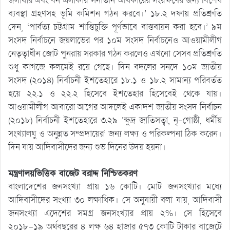
জলাধার এবং বন এলাকার সনাতনি অধিকারের সংরক্ষণের জন্য বিশেষ
ব্যবস্থা গ্রহণসহ ভূমি কমিশন গঠন করবে।’ ১৮.২ দফায় প্রতিশ্রুতি
দেন, ‘পার্বত্য চট্টগ্রাম শান্তিচুক্তি পূর্ণভাবে বাস্তবায়ন করা হবে।’ ৯ম
সংসদ নির্বাচনে জয়লাভের পর ১০ম সংসদ নির্বাচনেও আওয়ামীলীগ
নেতৃত্বাধীন জোট পুনরায় সরকার গঠন করলেও এখনো সেসব প্রতিশ্রুতি
শুধু কাগজে কলমেই রয়ে গেছে। দিন বদলের সনদে ১০ম জাতীয়
সংসদ (২০১৪) নির্বাচনী ইশতেহারে ১৮.১ ও ১৮.২ সামান্য পরিবর্তত
হয়ে ২২.১ ও ২২.২ হিসেবে ইশতেহার হিসেবেই থেকে যায়।
আওয়ামীলীগ আবারো আগের আদলেই একাদশ জাতীয় সংসদ নির্বাচন
(২০১৮) নির্বাচনী ইশতেহারে ৩.২৯ ‘ক্ষুদ্র জাতিসত্বা, নৃ-গোষ্ঠী, ধর্মীয়
সংখ্যালঘু ও অনুন্নত সম্প্রদায়ের’ জন্য লক্ষ্য ও পরিকল্পনা ঠিক করেন।
দিন যায় আদিবাসীদের জন্য শুভ দিনের উদয় হয়না।
মন্ত্রণালয়ভিত্তিক বাজেট বরাদ্দ নিশ্চিতকরণ
বাংলাদেশের জনসংখ্যা প্রায় ১৬ কোটি। মোট জনসংখ্যার মধ্যে
আদিবাসীদের সংখ্যা ৩০ লক্ষাধিক। সে অনুযায়ী বলা যায়, আদিবাসী
জনসংখ্যা এদেশের সমগ্র জনসংখ্যার প্রায় ২%। সে হিসেবে
২০১৮-১৯ অর্থবছরের ৪ লক্ষ ৬৪ হাজার ৫৭৩ কোটি টাকার বাজেটে