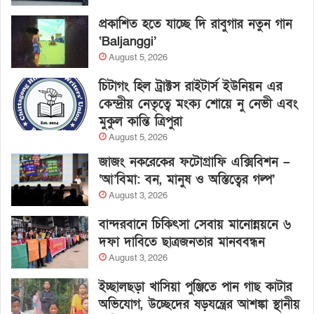
প্রকাশিত হতে যাচ্ছে দি রাবুগার নতুন গান
‘Baljanggi’
August 5, 2026
চিটাগং হিল ট্রাক্টস রাইটার্স ইউনিয়ন এর
কেন্দ্রীয় নেতৃত্বে মংক্য শোয়ে নু নেভী এবং
মুকুল কান্তি ত্রিপুরা
August 5, 2026
জাজং নকরেকের ফটোগ্রাফি এক্সিবিশন –
‘আ’বিমা: বন, মানুষ ও অস্তিত্বের গল্প’
August 3, 2026
বান্দরবানে চিকিৎসা সেবায় মানোন্নয়নে ৬
দফা দাবিতে ছাত্রজনতার মানববন্ধন
August 3, 2026
ইচ্ছালছড়া খাসিয়া পুঞ্জিতে পান গাছ কাটার
অভিযোগ, উচ্ছেদের ষড়যন্ত্রের আশঙ্কা স্থানীয়