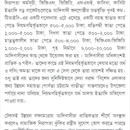
নিরাপত্তা কর্মসূচী; ভিজিএফ, ভিজিডি, এফএফই, কাবিখা, কাবিটা
ইত্যাদি বড় বাজেটগুলোতে আদিবাসী জনগোষ্ঠীর অন্তর্ভূক্তি খুবই কম।
টিআইবি-এর একটি গবেষণায় ওঠে এসেছে, একটি বয়স্ক ভাতার কার্ড
পেতে নিয়মবহির্ভূতভাবে ৫০০-৫,০০০ টাকা, প্রতিবন্ধী ভাতা পেতে
১,০০০-৫,০০০ টাকা, বিধবা ভাতা পেতে ৫০০-২,০০০ টাকা,
মাতৃত্বকালীন ভাতা পেতে ৫০০-৪,০০০ টাকা, ভিজিএফ/ভিজিডি
১,০০০-২,০০০ টাকা, গৃহ নির্মাণে ৬,০০০-২০,০০০ টাকা
আদিবাসীদের কাছ থেকে উত্তোলন করা হয় । আদিবাসীরা অধিকাংশই
প্রান্তিক ও গরীব। তাদের কাছে এই নিয়মবহির্ভূতভাবে দেয়ার মতো অর্থ
ও লবিং ক্ষমতা থাকে না বলে এ সেবা থেকে তারা প্রায়শই বঞ্চিত হয়।
শুধু তাই নয় তাদের জন্য সুনির্দিষ্টভাবে দেয়া বরাদ্দ “বিশেষ এলাকার
জন্য উন্নয়ন সহায়তা (পার্বত্য চট্টগ্রাম ব্যতীত)” বাস্তবায়নেও উপজেলা
পর্যায়ে নানা অনিয়ম, নিয়মবহির্ভূতভাবে অর্থ আদায় ইত্যাদি অভিযোগ
পাওয়া যায়।
টেকসই উন্নয়ন লক্ষ্যমাত্রায় আদিবাসীরা প্রান্তিকতার শীর্ষে অবস্থান
করলেও সামাজিক নিরাপত্তা ঝুঁকির রাষ্ট্রীয় সুযোগ ভোগ করতে পারছে