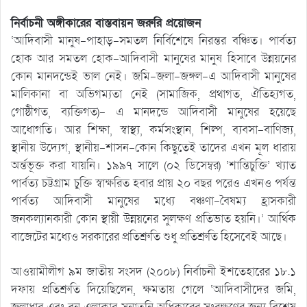
নির্বাচনী অঙ্গীকারের বাস্তবায়ন জরুরি প্রয়োজন
‘আদিবাসী মানুষ-পাহাড়-সমতল নির্বিশেষে নিরন্তর বঞ্চিত। পার্বত্য
হোক আর সমতল হোক-আদিবাসী মানুষের মানুষ হিসাবে উন্নয়নের
কোন মানদন্ডেই ভাল নেই। জমি-জলা-জঙ্গল-এ আদিবাসী মানুষের
মালিকানা বা অভিগম্যতা নেই (সামাজিক, প্রথাগত, ঐতিহ্যগত,
গোষ্ঠীগত, ব্যক্তিগত)- এ মানদন্ডে আদিবাসী মানুষের হয়েছে
আধোগতি। আর শিক্ষা, স্বাস্থ্য, কর্মসংস্থান, শিল্প, ব্যবসা-বাণিজ্য,
স্থানীয় উদ্যেগ, স্থানীয়-শাসন-কোন কিছুতেই তাদের এখন মূল ধারায়
অর্ন্তভূক্ত করা যায়নি। ১৯৯৭ সালে (০২ ডিসেম্বর) ‘শান্তিচুক্তি’ খ্যাত
পার্বত্য চট্টগ্রাম চুক্তি স্বাক্ষরিত হবার প্রায় ২০ বছর পরেও এখনও পর্যন্ত
পার্বত্য আদিবাসী মানুষের মধ্যে বঞ্চণা-বৈষম্য হ্রাসকারী
জনকল্যানকারী কোন স্থায়ী উন্নয়নের সুলক্ষণ প্রতিভাত হয়নি।’ আর্থিক
বাজেটের মধ্যেও সরকারের প্রতিশ্রুতি শুধু প্রতিশ্রুতি হিসেবেই আছে।
আওয়ামীলীগ ৯ম জাতীয় সংসদ (২০০৮) নির্বাচনী ইশতেহারের ১৮.১
দফায় প্রতিশ্রুতি দিয়েছিলেন, ক্ষমতায় গেলে ‘আদিবাসীদের জমি,