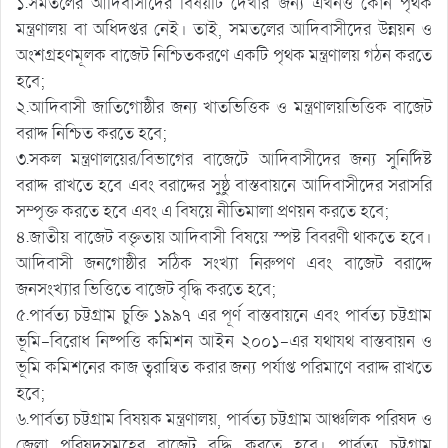
১.সমতলের আদিবাসীদের বিষয়টি দেখার জন্য এখনও কোন পৃথক
মন্ত্রণালয় বা অধিদপ্তর নেই। তাই, সমতলের আদিবাসীদের উন্নয়ন ও
অংশগ্রহণমূলক বাজেট নিশ্চিতকরণে একটি পৃথক মন্ত্রণালয় গঠন করতে
হবে;
২.আদিবাসী জাতিগোষ্ঠীর জন্য খাতভিত্তিক ও মন্ত্রণালয়ভিত্তিক বাজেট
বরাদ্দ নিশ্চিত করতে হবে;
৩.সকল মন্ত্রণালয়ের/বিভাগের বাজেটে আদিবাসীদের জন্য সুনির্দিষ্ট
বরাদ্দ রাখতে হবে এবং বরাদ্দের সুষ্ঠু বাস্তবায়নে আদিবাসীদের সরাসরি
সম্পৃক্ত করতে হবে এবং এ বিষয়ে নীতিমালা প্রণয়ন করতে হবে;
৪.জাতীয় বাজেট বক্তৃতায় আদিবাসী বিষয়ে স্পষ্ট বিবরণী থাকতে হবে।
আদিবাসী জনগোষ্ঠীর সঠিক সংখ্যা নিরুপণ এবং বাজেট বরাদ্দে
জনসংখ্যার ভিত্তিতে বাজেট বৃদ্ধি করতে হবে;
৫.পার্বত্য চট্টগ্রাম চুক্তি ১৯৯৭ এর পূর্ণ বাস্তবায়নে এবং পার্বত্য চট্টগ্রাম
ভূমি-বিরোধ নিষ্পত্তি কমিশন আইন ২০০১-এর যথাযথ বাস্তবায়ন ও
ভূমি কমিশনের কাজ ত্বরান্বিত করার জন্য পর্যাপ্ত পরিমাণে বরাদ্দ রাখতে
হবে;
৬.পার্বত্য চট্টগ্রাম বিষয়ক মন্ত্রণালয়, পার্বত্য চট্টগ্রাম আঞ্চলিক পরিষদ ও
জেলা পরিষদসমূহের বাজেট বৃদ্ধি করতে হবে। পার্বত্য চট্টগ্রাম