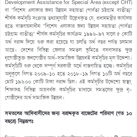
Development Assistance for Special Area (except CHT)
বা “বিশেষ এলাকার জন্য উন্নয়ন সহায়তা (পার্বত্য চট্টগ্রাম ব্যতীত)”
শীর্ষক কর্মসূচি সংক্রান্ত তথ্যানুযায়ী উল্লেখকৃত যে, প্রধানমন্ত্রীর কার্যালয়
হতে বাস্তবায়নাধীন “বিশেষ এলাকার জন্য উন্নয়ন সহায়তা (পার্বত্য
চট্টগ্রাম ব্যতীত)” শীর্ষক কর্মসূচির কার্যক্রম ১৯৯৬-৯৭ সালে ৫ কোটি
অর্থ বরাদ্দ দিয়ে শুরু করা হয়েছে যা চলতি অর্থ বছর পর্যন্ত চলমান
আছে। দেশের বিভিন্ন জেলার সমতল ভূমিতে বসবাসরত ক্ষুদ্র
নৃগোষ্ঠীভুক্ত জনগোষ্ঠীর আর্থ-সামাজিক উন্নয়নই কর্মসূচির মূল উদ্দেশ্য।
কর্মসূচিটি শুরু থেকে সম্পূর্ণ সরকারী অর্থে বাস্তবায়িত হচ্ছে। কর্মসূচির
অনুকূলে বিগত ২০০৯-১০ হতে ২০১৮-১৯ বিগত ১০টি অর্থ বছরে
মোট ১৯৬.০০ কোটি টাকা বরাদ্দ ছিল। এই কর্মসূচীর উদ্দেশ্যে স্বাস্থ্য,
শিক্ষাসহ বিভিন্ন আয়বর্ধক কর্মসূচির মাধ্যমে সমতলের ক্ষুদ্র নৃ-
গোষ্ঠীদের আর্থ সামাজিক উন্নয়ন।
সমতলের আদিবাসীদের জন্য বরাদ্দকৃত বাজেটের পরিমাণ (গত ১০
বছরে) নিম্নরূপঃ