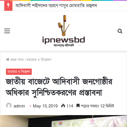
আদিবাসী শহীদদের স্মরণে গাসুর মোমবাতি প্রজ্বলন
Menu
S
fo
প্রথম পাতা
/
মতামত ও বিশ্লেষণ
মতামত ও বিশ্লেষণ
জাতীয় বাজেটে আদিবাসী জনগোষ্ঠীর
অধিকার সুনিশ্চিতকরণের প্রস্তাবনা
admin
May 15, 2019
114
পড়ার সময়ঃ 12 মিনিট