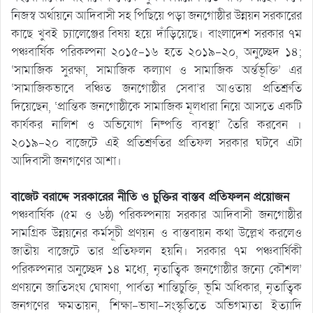
নিজস্ব অর্থায়নে আদিবাসী সহ পিছিয়ে পড়া জনগোষ্ঠীর উন্নয়ন সরকারের
কাছে খুবই চ্যালেঞ্জের বিষয় হয়ে দাঁড়িয়েছে। বাংলাদেশ সরকার ৭ম
পঞ্চবার্ষিক পরিকল্পনা ২০১৫-১৬ হতে ২০১৯-২০, অনুচ্ছেদ ১৪;
‘সামাজিক সুরক্ষা, সামাজিক কল্যাণ ও সামাজিক অর্ন্তভূক্তি’ এর
‘সামাজিকভাবে বঞ্চিত জনগোষ্ঠীর সেবা’র আওতায় প্রতিশ্রুতি
দিয়েছেন, ‘প্রান্তিক জনগোষ্ঠীকে সামাজিক মূলধারা নিয়ে আসতে একটি
কার্যকর নালিশ ও অভিযোগ নিষ্পত্তি ব্যবস্থা’ তৈরি করবেন ।
২০১৯-২০ বাজেটে এই প্রতিশ্রুতির প্রতিফল সরকার ঘটবে এটা
আদিবাসী জনগণের আশা।
বাজেট বরাদ্দে সরকারের নীতি ও চুক্তির বাস্তব প্রতিফলন প্রয়োজন
পঞ্চবার্ষিক (৫ম ও ৬ষ্ঠ) পরিকল্পনায় সরকার আদিবাসী জনগোষ্ঠীর
সামগ্রিক উন্নয়নের কর্মসূচী প্রণয়ন ও বাস্তবায়ন কথা উল্লেখ করলেও
জাতীয় বাজেটে তার প্রতিফলন হয়নি। সরকার ৭ম পঞ্চবার্ষিকী
পরিকল্পনার অনুচ্ছেদ ১৪ মধ্যে, নৃতাত্বিক জনগোষ্ঠীর জন্যে কৌশল’
প্রণয়নে জাতিসংঘ ঘোষণা, পার্বত্য শান্তিচুক্তি, ভূমি অধিকার, নৃতাত্বিক
জনগণের ক্ষমতায়ন, শিক্ষা-ভাষা-সংস্কৃতিতে অভিগম্যতা ইত্যাদি