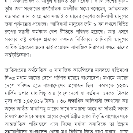
না। অর্থনীতিবিদ ড. আবুল বারাকত তাঁর গবেষণা ‘বাংলাদেশের কৃষি-
ভূমি-জলা সংস্কারের রাজনৈতিক অর্থনীতি’ মধ্যে বলেছেন, ‘প্রান্তিকতার
যত মাত্রা জানা আছে তার সবটাই আমাদের দেশের আদিবাসী মানুষের
জন্য পূর্নমাত্রায় প্রযোজ্য। আদিবাসী মানুষের জমি ও বন দখলে বিভিন্ন
রুপের সন্ত্রাসী কর্মকান্ড বেশ রীতিতে পরিণত হয়েছে। আর এসবে
সরকার-রাষ্ট্র কখনও প্রভাবক কখনও নির্বিকার। আদিবাসী মানুষের
আর্থিক উন্নয়নের জন্যে তাই প্রয়োজন সামাজিক নিরাপত্তা বলয়ে তাদের
অর্ন্তভূক্তিকরণ।
জাতিসংঘের অর্থনৈতিক ও সামাজিক কাউন্সিলের মানদন্ডে ইতিমধ্যে
নি¤œ মধ্যম আয়ের দেশে পরিণত হয়েছে বাংলাদেশ। মধ্যমে আয়ের
দেশে পরিণত হতে বাংলাদেশের প্রয়োজন ছিল- কমপক্ষে ১২৩০
মার্কিন ডলার মাথাপিছু আয় (বাংলাদেশে যা বর্তমান; ১৭৫২, টাকার
মূল্য প্রায় ১,৪৫,৪১৬ টাকা) । ৩০ লক্ষাধিক আদিবাসী জনগনের কয়
জনের জাতীয় মাথাপিছু আয়ের সাথে সামঞ্জস্য আছে তা সত্যিই ভাবার
বিষয়? একদিকে মধ্যম আয়ের দেশে উন্নীত হবার স্বীকৃতি বাংলাদেশকে
আন্তর্জাতিক পরিমন্ডলে এনে দিচ্ছে মর্যাদা অন্যদিকে তা উন্নয়ন
সহযোগীদের বাংলাদেশ থেকে মুখ ফিরিয়ে নিতে বাধ্য করছে। ফলে