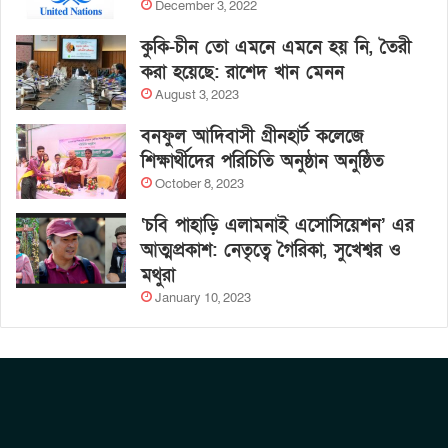
December 3, 2022
কুকি-চীন তো এমনে এমনে হয় নি, তৈরী
করা হয়েছে: রাশেদ খান মেনন
August 3, 2023
বনফুল আদিবাসী গ্রীনহার্ট কলেজে
শিক্ষার্থীদের পরিচিতি অনুষ্ঠান অনুষ্ঠিত
October 8, 2023
‘চবি পাহাড়ি এলামনাই এসোসিয়েশন’ এর
আত্মপ্রকাশ: নেতৃত্বে গৈরিকা, সুখেশ্বর ও
মথুরা
January 10, 2023