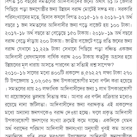
বিগত ১০ বছরের সমতলের আদিবাসীদের জন্যে অর্থাৎ ৬১ টি জেলার
পিছিয়ে পড়া জনগোষ্ঠীর জন্য উন্নয়ন বরাদ্দ মোটেই সঙ্গত নয়। সরকারি
পরিসংখ্যানের মতে, হিসাব কষলে বিগত ২০১৫-১৬ ও ২০১৬-১৭ অর্থ
বছরে ১ জন সমতলের আদিবাসীর জন্য গড়ে বাজেট হয় ১০০ টাকা।
২০১৭-১৮ অর্থ বছরে তা বেড়েছে ১৫০ টাকায়। ২০১৮-১৯ অর্থ বছরে
বরাদ্দ বেড়ে দাঁড়ায় ২০০ টাকায়। জাতীয় বাজেটে গড়ে প্রতি জনের জন্য
বরাদ্দ যেখানে ১১,২২৯ টাকা সেখানে পিছিয়ে পড়া বঞ্চিত একজন
আদিবাসী প্রেষণামূলক বার্ষিক বরাদ্দ ২০০ টাকায় কতটুকু অগ্রসর হয়ে
উন্নয়নের মূল ধারায় আসতে পারবেন তা সত্যিই প্রশ্ন সাপেক্ষ?
২০১০-১৬ সালের মধ্যে ৪০০টি প্রকল্পে ৪,৫৬২.২৭ লক্ষ্য টাকা ২৭০
টি উপজেলায় ১,০৬,০৫০ জন উপকারভোগীর মধ্যে বন্টন করা হয়েছে
। সমতলের প্রায় ২০ লক্ষাধিক আদিবাসীদের জন্য ১ লাখ উপকারভোগী
যা প্রয়োজনের তুলনায় নিতান্ত কম। আবার এর বন্টন প্রক্রিয়ার মধ্যেও
রয়েছে নানা জটিলতা। আদিবাসীদের জন্য বরাদ্দকৃত এই প্রকল্পের
মধ্যে অন্যান্য জনগণকেও বরাদ্দ দেওয়া হচ্ছে। ফলে প্রকৃত আদিবাসী
উপকারভোগী জনগণের সংখ্যা ক্রমেই কমে যাচ্ছে। একদিকে যেমন
অর্থ বরাদ্দের পরিমাণ আদিবাসী জনসংখ্যা অনুযায়ী খুবই কম আবার
অন্যদিকে, প্রতি বছর সবগুলো উপজেলার আদিবাসী জনগোষ্ঠীকে