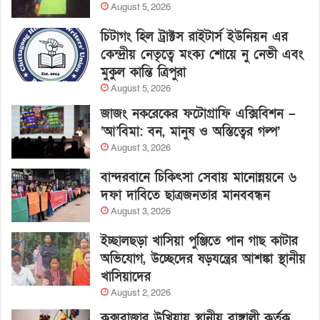
August 5, 2026
চিটাগং হিল ট্রাক্টস রাইটার্স ইউনিয়ন এর
কেন্দ্রীয় নেতৃত্বে মংক্য শোয়ে নু নেভী এবং
মুকুল কান্তি ত্রিপুরা
August 5, 2026
জাজং নকরেকের ফটোগ্রাফি এক্সিবিশন –
‘আ’বিমা: বন, মানুষ ও অস্তিত্বের গল্প’
August 3, 2026
বান্দরবানে চিকিৎসা সেবায় মানোন্নয়নে ৬
দফা দাবিতে ছাত্রজনতার মানববন্ধন
August 3, 2026
ইচ্ছালছড়া খাসিয়া পুঞ্জিতে পান গাছ কাটার
অভিযোগ, উচ্ছেদের ষড়যন্ত্রের আশঙ্কা স্থানীয়
খাসিয়াদের
August 2, 2026
কক্সবাজার উখিয়ায় স্থানীয় বাঙ্গালী কর্তৃক