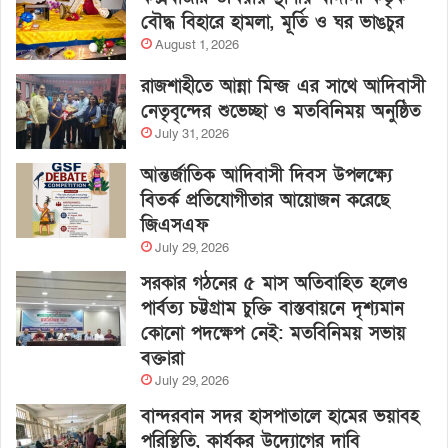
বৌদ্ধ বিহারে হামলা, মূর্তি ও ঘর ভাঙচুর
August 1, 2026
রাজশাহীতে আন্না মিন্জ এর সাথে আদিবাসী
নেতৃবৃন্দের শুভেচ্ছা ও মতবিনিময় অনুষ্ঠিত
July 31, 2026
আন্তর্জাতিক আদিবাসী দিবস উপলক্ষ্যে
বিতর্ক প্রতিযোগীতার আয়োজন করেছে
জিএসএফ
July 29, 2026
সরকার গঠনের ৫ মাস অতিবাহিত হলেও
পার্বত্য চট্টগ্রাম চুক্তি বাস্তবায়নে দৃশ্যমান
কোনো পদক্ষেপ নেই: মতবিনিময় সভায়
বক্তারা
July 29, 2026
বান্দরবান সদর হাসপাতালে হামের ভয়াবহ
পরিস্থিতি, কার্যকর উদ্যোগের দাবি