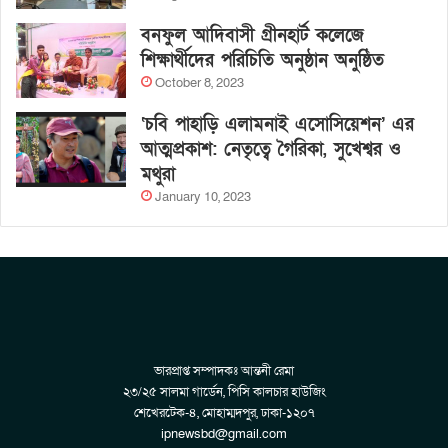
বনফুল আদিবাসী গ্রীনহার্ট কলেজে
শিক্ষার্থীদের পরিচিতি অনুষ্ঠান অনুষ্ঠিত
October 8, 2023
‘চবি পাহাড়ি এলামনাই এসোসিয়েশন’ এর
আত্মপ্রকাশ: নেতৃত্বে গৈরিকা, সুখেশ্বর ও
মথুরা
January 10, 2023
ভারপ্রাপ্ত সম্পাদকঃ আন্তনী রেমা
২৩/২৫ সালমা গার্ডেন, পিসি কালচার হাউজিং
শেখেরটেক-৪, মোহাম্মদপুর, ঢাকা-১২০৭
ipnewsbd@gmail.com