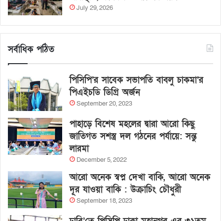
July 29, 2026
সর্বাধিক পঠিত
পিসিপি’র সাবেক সভাপতি বাবলু চাকমা’র
পিএইচডি ডিগ্রি অর্জন
September 20, 2023
পাহাড়ে বিশেষ মহলের দ্বারা আরো কিছু
জাতিগত সশস্ত্র দল গঠনের পর্যায়ে: সন্তু
লারমা
December 5, 2022
আরো অনেক স্বপ্ন দেখা বাকি, আরো অনেক
দূর যাওয়া বাকি : উক্রাচিং চৌধুরী
September 18, 2023