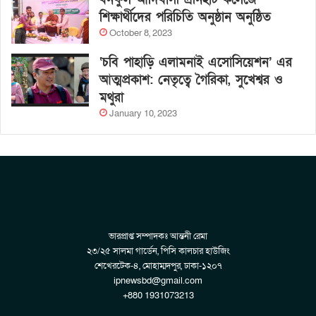
শিক্ষার্থীদের পরিচিতি অনুষ্ঠান অনুষ্ঠিত
October 8, 2023
‘চবি পাহাড়ি এলামনাই এসোসিয়েশন’ এর
আত্মপ্রকাশ: নেতৃত্বে গৈরিকা, সুখেশ্বর ও
মথুরা
January 10, 2023
ভারপ্রাপ্ত সম্পাদকঃ আন্তনী রেমা
২৩/২৫ সালমা গার্ডেন, পিসি কালচার হাউজিং
শেখেরটেক-৪, মোহাম্মদপুর, ঢাকা-১২০৭
ipnewsbd@gmail.com
+880 1931073213