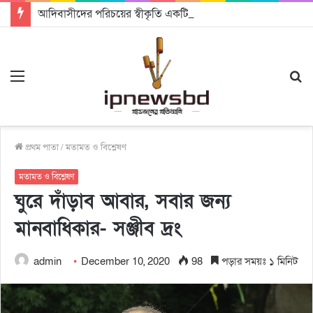
আদিবাসীদের পরিচয়ের স্বীকৃতি একটি মানবিক রাষ্ট্র গঠনে সহায়ক হবে: চট্টগ্রামে আদিবাসী দিবসে অধ্যাপক ড. রাহমান নাসির উদ্দিন
Menu
S
fo
প্রথম পাতা
/
মতামত ও বিশ্লেষণ
মতামত ও বিশ্লেষণ
ঘুরে দাঁড়াব আবার, সবার জন্য
মানবাধিকার- সঞ্জীব দ্রং
admin
December 10, 2020
98
পড়ার সময়ঃ ১ মিনিট