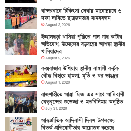
বান্দরবানে চিকিৎসা সেবায় মানোন্নয়নে ৬
দফা দাবিতে ছাত্রজনতার মানববন্ধন
August 3, 2026
ইচ্ছালছড়া খাসিয়া পুঞ্জিতে পান গাছ কাটার
অভিযোগ, উচ্ছেদের ষড়যন্ত্রের আশঙ্কা স্থানীয়
খাসিয়াদের
August 2, 2026
কক্সবাজার উখিয়ায় স্থানীয় বাঙ্গালী কর্তৃক
বৌদ্ধ বিহারে হামলা, মূর্তি ও ঘর ভাঙচুর
August 1, 2026
রাজশাহীতে আন্না মিন্জ এর সাথে আদিবাসী
নেতৃবৃন্দের শুভেচ্ছা ও মতবিনিময় অনুষ্ঠিত
July 31, 2026
আন্তর্জাতিক আদিবাসী দিবস উপলক্ষ্যে
বিতর্ক প্রতিযোগীতার আয়োজন করেছে