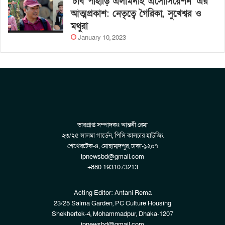
‘চবি পাহাড়ি এলামনাই এসোসিয়েশন’ এর
আত্মপ্রকাশ: নেতৃত্বে গৈরিকা, সুখেশ্বর ও
মথুরা
January 10, 2023
ভারপ্রাপ্ত সম্পাদকঃ আন্তনী রেমা
২৩/২৫ সালমা গার্ডেন, পিসি কালচার হাউজিং
শেখেরটেক-৪, মোহাম্মদপুর, ঢাকা-১২০৭
ipnewsbd@gmail.com
+880 1931073213
Acting Editor: Antani Rema
23/25 Salma Garden, PC Culture Housing
Shekhertek-4, Mohammadpur, Dhaka-1207
ipnewsbd@gmail.com