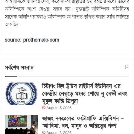
আইওসিকে জানিয়ে দেয়, করোনা-পরিস্থিতির ভয়াবহতার মধ্যে তাদের
অলিম্পিকে অংশ নেওয়া সম্ভব নয়। যুক্তরাষ্ট্র অলিম্পিক কমিটিসহ
সাবেক অলিম্পিয়ানরাও অলিম্পিক আপাতত স্থগিত করার দাবি জানিয়ে
আসছিল।
source: prothomalo.com
সর্বশেষ সংবাদ
চিটাগং হিল ট্রাক্টস রাইটার্স ইউনিয়ন এর
কেন্দ্রীয় নেতৃত্বে মংক্য শোয়ে নু নেভী এবং
মুকুল কান্তি ত্রিপুরা
August 5, 2026
জাজং নকরেকের ফটোগ্রাফি এক্সিবিশন –
‘আ’বিমা: বন, মানুষ ও অস্তিত্বের গল্প’
August 3, 2026