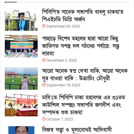
পিসিপি’র সাবেক সভাপতি বাবলু চাকমা’র
পিএইচডি ডিগ্রি অর্জন
September 20, 2023
পাহাড়ে বিশেষ মহলের দ্বারা আরো কিছু
জাতিগত সশস্ত্র দল গঠনের পর্যায়ে: সন্তু
লারমা
December 5, 2022
আরো অনেক স্বপ্ন দেখা বাকি, আরো অনেক
দূর যাওয়া বাকি : উক্রাচিং চৌধুরী
September 18, 2023
ঢাবি’তে পিসিপি ঢাকা মহানগর এর ৩১তম
কাউন্সিল সম্পন্নঃ সভাপতি জগদীশ এবং
সম্পাদক শুভ চাকমা
October 7, 2023
নিজস্ব সত্ত্বা ও মূল্যবোধই আদিবাসী