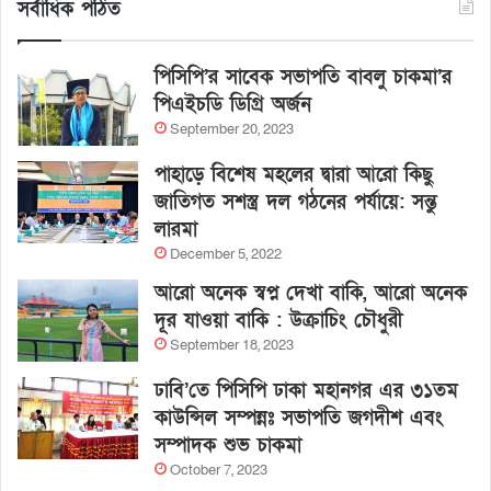
সর্বাধিক পঠিত
পিসিপি’র সাবেক সভাপতি বাবলু চাকমা’র
পিএইচডি ডিগ্রি অর্জন
September 20, 2023
পাহাড়ে বিশেষ মহলের দ্বারা আরো কিছু
জাতিগত সশস্ত্র দল গঠনের পর্যায়ে: সন্তু
লারমা
December 5, 2022
আরো অনেক স্বপ্ন দেখা বাকি, আরো অনেক
দূর যাওয়া বাকি : উক্রাচিং চৌধুরী
September 18, 2023
ঢাবি’তে পিসিপি ঢাকা মহানগর এর ৩১তম
কাউন্সিল সম্পন্নঃ সভাপতি জগদীশ এবং
সম্পাদক শুভ চাকমা
October 7, 2023