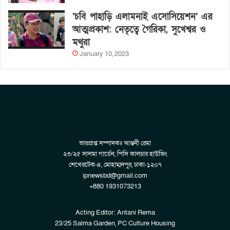
‘চবি পাহাড়ি এলামনাই এসোসিয়েশন’ এর
আত্মপ্রকাশ: নেতৃত্বে গৈরিকা, সুখেশ্বর ও
মথুরা
January 10, 2023
ভারপ্রাপ্ত সম্পাদকঃ আন্তনী রেমা
২৩/২৫ সালমা গার্ডেন, পিসি কালচার হাউজিং
শেখেরটেক-৪, মোহাম্মদপুর, ঢাকা-১২০৭
ipnewsbd@gmail.com
+880 1931073213
Acting Editor: Antani Rema
23/25 Salma Garden, PC Culture Housing