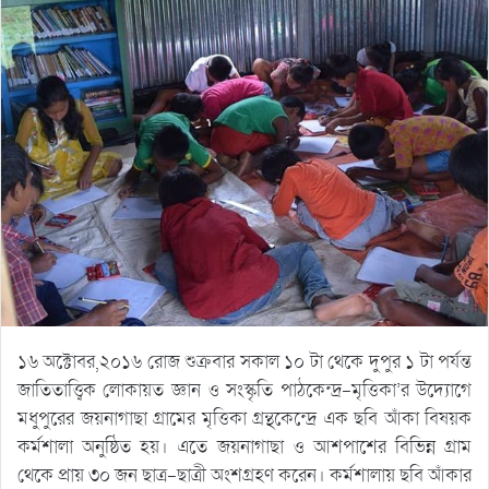
১৬ অক্টোবর,২০১৬ রোজ শুক্রবার সকাল ১০ টা থেকে দুপুর ১ টা পর্যন্ত
জাতিতাত্ত্বিক লোকায়ত জ্ঞান ও সংস্কৃতি পাঠকেন্দ্র-মৃত্তিকা’র উদ্যোগে
মধুপুরের জয়নাগাছা গ্রামের মৃত্তিকা গ্রন্থকেন্দ্রে এক ছবি আঁকা বিষয়ক
কর্মশালা অনুষ্ঠিত হয়। এতে জয়নাগাছা ও আশপাশের বিভিন্ন গ্রাম
থেকে প্রায় ৩০ জন ছাত্র-ছাত্রী অংশগ্রহণ করেন। কর্মশালায় ছবি আঁকার