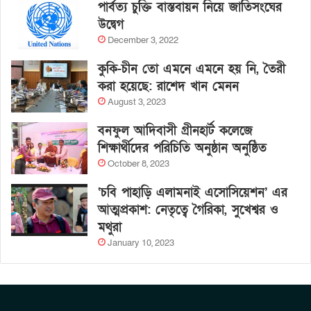
পার্বত্য চুক্তি বাস্তবায়ন নিয়ে জাতিসংঘের
উদ্বেগ
December 3, 2022
কুকি-চীন তো এমনে এমনে হয় নি, তৈরী
করা হয়েছে: রাশেদ খান মেনন
August 3, 2023
বনফুল আদিবাসী গ্রীনহার্ট কলেজে
শিক্ষার্থীদের পরিচিতি অনুষ্ঠান অনুষ্ঠিত
October 8, 2023
‘চবি পাহাড়ি এলামনাই এসোসিয়েশন’ এর
আত্মপ্রকাশ: নেতৃত্বে গৈরিকা, সুখেশ্বর ও
মথুরা
January 10, 2023