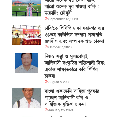
আরো অনেক স্বপ্ন দেখা বাকি,
আরো অনেক দূর যাওয়া বাকি :
উক্রাচিং চৌধুরী
September 18, 2023
ঢাবি’তে পিসিপি ঢাকা মহানগর এর
৩১তম কাউন্সিল সম্পন্নঃ সভাপতি
জগদীশ এবং সম্পাদক শুভ চাকমা
October 7, 2023
নিজস্ব সত্ত্বা ও মূল্যবোধই
আদিবাসী সংস্কৃতির শক্তিশালী দিক:
একান্ত সাক্ষাতকারে কবি শিশির
চাকমা
August 8, 2023
বাংলা একাডেমি সাহিত্য পুরস্কার
পাচ্ছেন আদিবাসী কবি ও
সাহিত্যিক মৃত্তিকা চাকমা
January 25, 2024