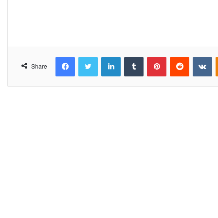
Facebook
Twitter
LinkedIn
Tumblr
Pinterest
Reddit
VKontakte
Share