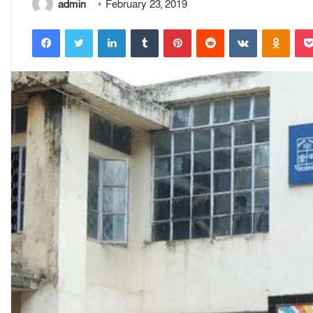
admin
February 23, 2019
Facebook
Twitter
LinkedIn
Tumblr
Pinterest
Reddit
VKontakte
Odnoklassniki