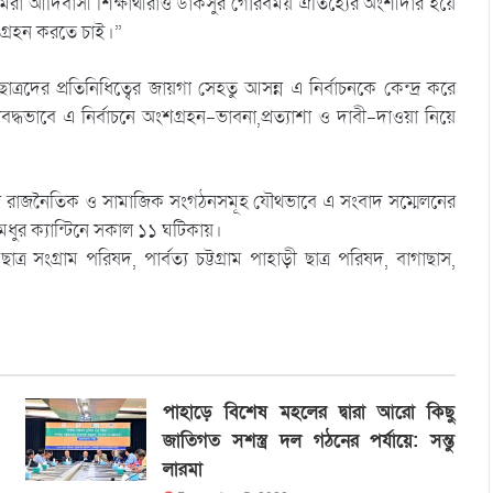
 আমরা আদিবাসী শিক্ষার্থীরাও ডাকসুর গৌরবময় ঐতিহ্যের অংশীদার হয়ে
শগ্রহন করতে চাই।”
রদের প্রতিনিধিত্বের জায়গা সেহতু আসন্ন এ নির্বাচনকে কেন্দ্র করে
দ্ধভাবে এ নির্বাচনে অংশগ্রহন-ভাবনা,প্রত্যাশা ও দাবী-দাওয়া নিয়ে
িভিন্ন রাজনৈতিক ও সামাজিক সংগঠনসমূহ যৌথভাবে এ সংবাদ সম্মেলনের
ধুর ক্যান্টিনে সকাল ১১ ঘটিকায়।
ংগ্রাম পরিষদ, পার্বত্য চট্টগ্রাম পাহাড়ী ছাত্র পরিষদ, বাগাছাস,
।
পাহাড়ে বিশেষ মহলের দ্বারা আরো কিছু
জাতিগত সশস্ত্র দল গঠনের পর্যায়ে: সন্তু
লারমা