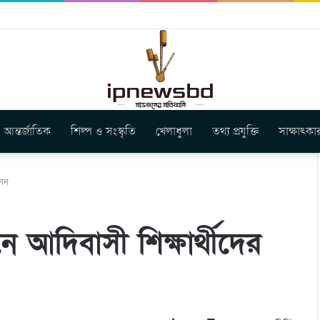
বুগার নতুন গান ‘Baljanggi’
আন্তর্জাতিক
শিল্প ও সংস্কৃতি
খেলাধুলা
তথ্য প্রযুক্তি
সাক্ষাৎকা
েলন
িনে আদিবাসী শিক্ষার্থীদের