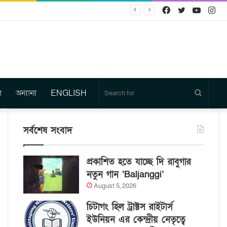
Facebook
Twitter
YouTu
In
র
অন্যান্য
ENGLISH
Search
for
সর্বশেষ সংবাদ
প্রকাশিত হতে যাচ্ছে দি রাবুগার
নতুন গান ‘Baljanggi’
August 5, 2026
চিটাগং হিল ট্রাক্টস রাইটার্স
ইউনিয়ন এর কেন্দ্রীয় নেতৃত্বে