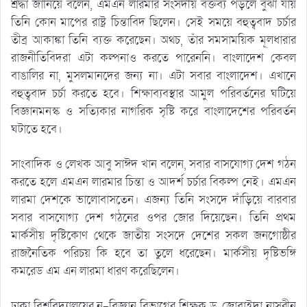
শ্রদ্ধা জানিয়ে বলেন, এমএন লারমার সংসদীয় বক্তব্য পড়লে বুঝা যায়
তিনি কোন মাপের রাষ্ট্র চিন্তাবিদ ছিলেন। সেই সময়ে বহুত্ববাদ চর্চার
তীব্র আকাঙ্কা তিনি ব্যক্ত করেছেন। অথচ, তাঁর সমসাময়িক মূলধারার
রাজনীতিবিদরা এটা কল্পনাও করতে পারেননি। বাংলাদেশ কেবল
বাঙালির না, মুসলমানদের জন্য না। এটা সবার বাংলাদেশ। এখানে
বহুত্ববাদ চর্চা করতে হবে। শিক্ষাব্যবস্থার আমুল পরিবর্তনের ঘটিয়ে
বিজ্ঞানমনস্ক ও সত্যিকার নাগরিক সৃষ্টি করে বাংলাদেশের পরিবর্তন
ঘটাতে হবে।
সাংবাদিক ও লেখক আবু সাঈদ খান বলেন, সবার বাসযোগ্য দেশ গঠন
করতে হলে এমএন লারমার চিন্তা ও আদর্শ চর্চার বিকল্প নেই। এমএন
লারমা দেশকে ভালোবাসতেন। এজন্য তিনি সংসদে দাঁড়িয়ে বারবার
সবার বাসযোগ্য দেশ গঠনের ওপর জোর দিয়েছেন। তিনি প্রথম
মার্কসীয় দৃষ্টিকোণ থেকে জাতীয় সংসদে দেশের সকল জনগোষ্ঠীর
রাজনৈতিক পরিচয় কি হবে তা তুলে ধরেছেন। মার্কসীয় দৃষ্টিভঙ্গি
কমরেড এম এন লারমা ধারণ করেছিলেন।
ঢাকা বিশ্ববিদ্যালয়ের নৃ-বিজ্ঞান বিভাগের শিক্ষক ড. জোবাইদা নাসরীন