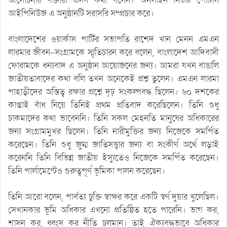
আলোচনায় বক্তারা এসব কথা বলেন। অনলাইন নিউজ পোর্টাল
আইপিনিউজ এ অনুষ্ঠানটি সরাসরি সম্প্রচার করে।
বাংলাদেশের ওয়ার্কাস পার্টির সভাপতি রাশেদ খান মেনন এমএন
লারমার জীবন-সংগ্রামকে স্মৃতিচারন করে বলেন, বাংলাদেশ আদিবাসী
ফোরামকে ধন্যবাদ এ অনুষ্ঠান আয়োজনের জন্য। আমরা যখন বাঙালি
জাতীয়তাবাদের কথা বলি তখন অনেকেই প্রশ্ন তুলেন। এমএন লারমা
পাহাড়ীদের অস্তিত্ব রক্ষার প্রশ্নে দৃঢ় সংকল্পবদ্ধ ছিলেন। ৬০ দশকের
কাপ্তাই বাঁধ নিয়ে তিনিই প্রথম প্রতিবাদ করেছিলেন। তিনি শুধু
চাকমাদের কথা ভাবেননি। তিনি সকল মেহনতি মানুষের অধিকারের
জন্য সংগ্রামমুখর ছিলেন। তিনি নারীমুক্তির জন্য নিজেকে সমর্পিত
করেছেন। তিনি শুধু জুম্ম জাতিসত্ত্বার জন্য বা সংকীর্ণ অর্থে লড়াই
করেননি তিনি বিভিন্ন জাতীয় ইস্যুতেও নিজেকে সমর্পিত করেছেন।
তিনি পার্লামেন্টেও গুরুত্বপূর্ণ ভূমিকা পালন করেছেন।
তিনি আরো বলেন, পার্বত্য চুক্তি স্বাক্ষর করে একটি স্বর্ণ দুয়ার খুলেছিল।
সেখানকার ভূমি অধিকার এখনো প্রতিষ্ঠিত হতে পারেনি। ভাগ কর,
শাসন কর, ধ্বংস কর নীতি চলমান। তাই ঐক্যবদ্ধভাবে অধিকার