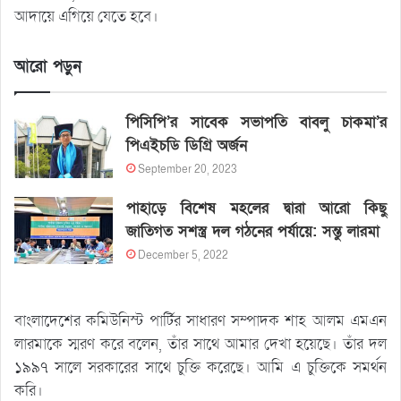
আদায়ে এগিয়ে যেতে হবে।
আরো পড়ুন
পিসিপি’র সাবেক সভাপতি বাবলু চাকমা’র
পিএইচডি ডিগ্রি অর্জন
September 20, 2023
পাহাড়ে বিশেষ মহলের দ্বারা আরো কিছু
জাতিগত সশস্ত্র দল গঠনের পর্যায়ে: সন্তু লারমা
December 5, 2022
বাংলাদেশের কমিউনিস্ট পার্টির সাধারণ সম্পাদক শাহ আলম এমএন
লারমাকে স্মরণ করে বলেন, তাঁর সাথে আমার দেখা হয়েছে। তাঁর দল
১৯৯৭ সালে সরকারের সাথে চুক্তি করেছে। আমি এ চুক্তিকে সমর্থন
করি।