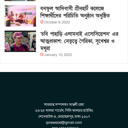
বনফুল আদিবাসী গ্রীনহার্ট কলেজে
শিক্ষার্থীদের পরিচিতি অনুষ্ঠান অনুষ্ঠিত
October 8, 2023
‘চবি পাহাড়ি এলামনাই এসোসিয়েশন’ এর
আত্মপ্রকাশ: নেতৃত্বে গৈরিকা, সুখেশ্বর ও
মথুরা
January 10, 2023
ভারপ্রাপ্ত সম্পাদকঃ আন্তনী রেমা
২৩/২৫ সালমা গার্ডেন, পিসি কালচার হাউজিং
শেখেরটেক-৪, মোহাম্মদপুর, ঢাকা-১২০৭
ipnewsbd@gmail.com