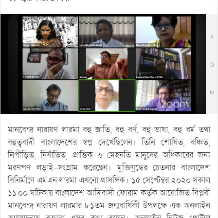
মানবেন্দ্র নারায়ণ লারমা বহু জাতি, বহু বর্ণ, বহু ভাষা, বহু ধর্ম তথা
বহুত্ববাদী বাংলাদেশের স্বপ্ন দেখেছিলেন। তিনি শোষিত, বঞ্চিত,
নিপীড়িত, নির্যাতিত, প্রান্তিক ও মেহনতি মানুষের অধিকারের জন্য
মরণপণ লড়াই-সংগ্রাম করেছেন। মুক্তিযুদ্ধের চেতনার বাংলাদেশ
বিনির্মাণে এমএন লারমা এখনো প্রাসঙ্গিক। ১৫ সেপ্টেম্বর ২০২০ সকাল
১১.০০ ঘটিকায় বাংলাদেশ আদিবাসী ফোরাম কর্তৃক আয়োজিত বিপ্লবী
মানবেন্দ্র নারায়ণ লারমার ৮১তম জন্মবার্ষিকী উপলক্ষে এক অনলাইন