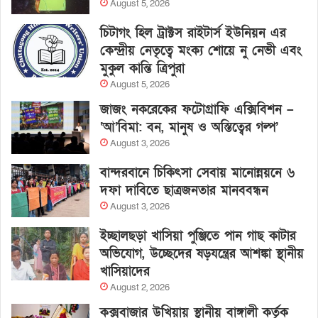
August 5, 2026
চিটাগং হিল ট্রাক্টস রাইটার্স ইউনিয়ন এর
কেন্দ্রীয় নেতৃত্বে মংক্য শোয়ে নু নেভী এবং
মুকুল কান্তি ত্রিপুরা
August 5, 2026
জাজং নকরেকের ফটোগ্রাফি এক্সিবিশন –
‘আ’বিমা: বন, মানুষ ও অস্তিত্বের গল্প’
August 3, 2026
বান্দরবানে চিকিৎসা সেবায় মানোন্নয়নে ৬
দফা দাবিতে ছাত্রজনতার মানববন্ধন
August 3, 2026
ইচ্ছালছড়া খাসিয়া পুঞ্জিতে পান গাছ কাটার
অভিযোগ, উচ্ছেদের ষড়যন্ত্রের আশঙ্কা স্থানীয়
খাসিয়াদের
August 2, 2026
কক্সবাজার উখিয়ায় স্থানীয় বাঙ্গালী কর্তৃক