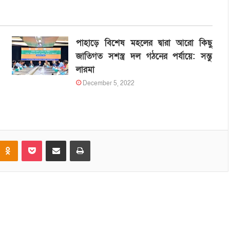
পাহাড়ে বিশেষ মহলের দ্বারা আরো কিছু
জাতিগত সশস্ত্র দল গঠনের পর্যায়ে: সন্তু
লারমা
December 5, 2022
Odnoklassniki
Pocket
Share via Email
Print