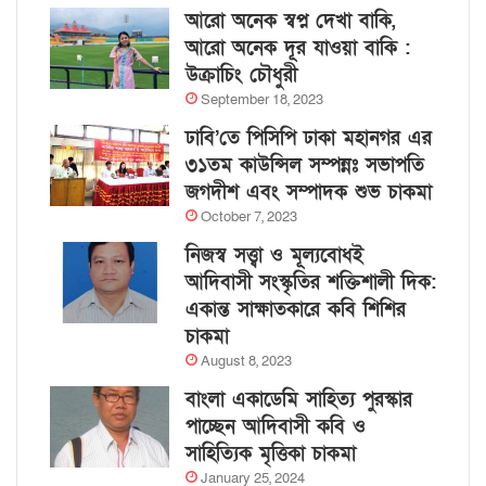
আরো অনেক স্বপ্ন দেখা বাকি,
আরো অনেক দূর যাওয়া বাকি :
উক্রাচিং চৌধুরী
September 18, 2023
ঢাবি’তে পিসিপি ঢাকা মহানগর এর
৩১তম কাউন্সিল সম্পন্নঃ সভাপতি
জগদীশ এবং সম্পাদক শুভ চাকমা
October 7, 2023
নিজস্ব সত্ত্বা ও মূল্যবোধই
আদিবাসী সংস্কৃতির শক্তিশালী দিক:
একান্ত সাক্ষাতকারে কবি শিশির
চাকমা
August 8, 2023
বাংলা একাডেমি সাহিত্য পুরস্কার
পাচ্ছেন আদিবাসী কবি ও
সাহিত্যিক মৃত্তিকা চাকমা
January 25, 2024