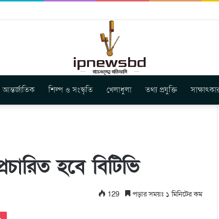
স ইউনিয়ন এর কেন্দ্রীয় নেতৃত্বে মংক্য শোয়ে নু নেভী এবং মুকুল কান্তি ত্রিপুরা
আন্তর্জাতিক
শিল্প ও সংস্কৃতি
খেলাধুলা
তথ্য প্রযুক্তি
সাক্ষাৎকা
রচারিত হবে বিটিভি
129
পড়ার সময়ঃ ১ মিনিটের কম
Pocket