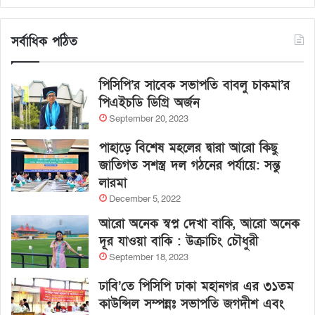
সর্বাধিক পঠিত
পিসিপি’র সাবেক সভাপতি বাবলু চাকমা’র
পিএইচডি ডিগ্রি অর্জন
September 20, 2023
পাহাড়ে বিশেষ মহলের দ্বারা আরো কিছু
জাতিগত সশস্ত্র দল গঠনের পর্যায়ে: সন্তু
লারমা
December 5, 2022
আরো অনেক স্বপ্ন দেখা বাকি, আরো অনেক
দূর যাওয়া বাকি : উক্রাচিং চৌধুরী
September 18, 2023
ঢাবি’তে পিসিপি ঢাকা মহানগর এর ৩১তম
কাউন্সিল সম্পন্নঃ সভাপতি জগদীশ এবং