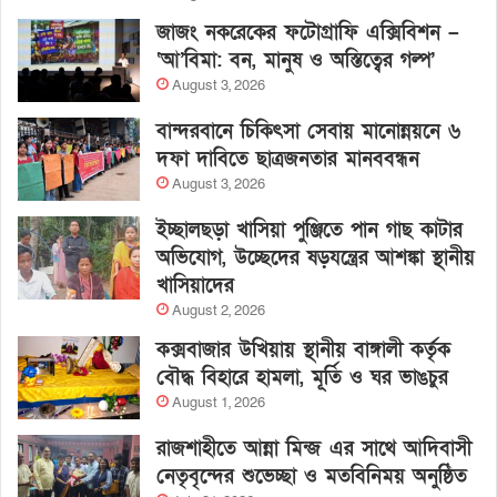
জাজং নকরেকের ফটোগ্রাফি এক্সিবিশন –
‘আ’বিমা: বন, মানুষ ও অস্তিত্বের গল্প’
August 3, 2026
বান্দরবানে চিকিৎসা সেবায় মানোন্নয়নে ৬
দফা দাবিতে ছাত্রজনতার মানববন্ধন
August 3, 2026
ইচ্ছালছড়া খাসিয়া পুঞ্জিতে পান গাছ কাটার
অভিযোগ, উচ্ছেদের ষড়যন্ত্রের আশঙ্কা স্থানীয়
খাসিয়াদের
August 2, 2026
কক্সবাজার উখিয়ায় স্থানীয় বাঙ্গালী কর্তৃক
বৌদ্ধ বিহারে হামলা, মূর্তি ও ঘর ভাঙচুর
August 1, 2026
রাজশাহীতে আন্না মিন্জ এর সাথে আদিবাসী
নেতৃবৃন্দের শুভেচ্ছা ও মতবিনিময় অনুষ্ঠিত