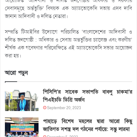
আয়োজিত ‘আদিবাসী ও দলিত জনগোষ্ঠীর অধিকার ও সরকারি
সেবাসমূহে অর্ন্তভুক্তি’ বিষয়ক এক অ্যাডভোকেসি সভায় এসব দাবি
জানান আদিবাসী ও দলিত নেতারা।
সম্প্রতি টিআইবির উদ্যোগে পরিচালিত ‘বাংলাদেশের আদিবাসী ও
দলিত জনগোষ্ঠী : অধিকার ও সেবায় অন্তর্ভুক্তির চ্যালেঞ্জ এবং করণীয়’
শীর্ষক এক গবেষণার পরিপ্রেক্ষিতে এই অ্যাডভোকেসি সভার আয়োজন
করা হয়।
আরো পড়ুন
পিসিপি’র সাবেক সভাপতি বাবলু চাকমা’র
পিএইচডি ডিগ্রি অর্জন
September 20, 2023
পাহাড়ে বিশেষ মহলের দ্বারা আরো কিছু
জাতিগত সশস্ত্র দল গঠনের পর্যায়ে: সন্তু লারমা