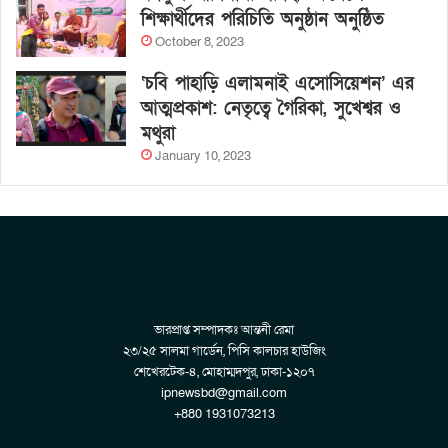
শিক্ষার্থীদের পরিচিতি অনুষ্ঠান অনুষ্ঠিত
October 8, 2023
‘চবি পাহাড়ি এলামনাই এসোসিয়েশন’ এর
আত্মপ্রকাশ: নেতৃত্বে গৈরিকা, সুখেশ্বর ও
মথুরা
January 10, 2023
ভারপ্রাপ্ত সম্পাদকঃ আন্তনী রেমা
২৩/২৫ সালমা গার্ডেন, পিসি কালচার হাউজিং
শেখেরটেক-৪, মোহাম্মদপুর, ঢাকা-১২০৭
ipnewsbd@gmail.com
+880 1931073213