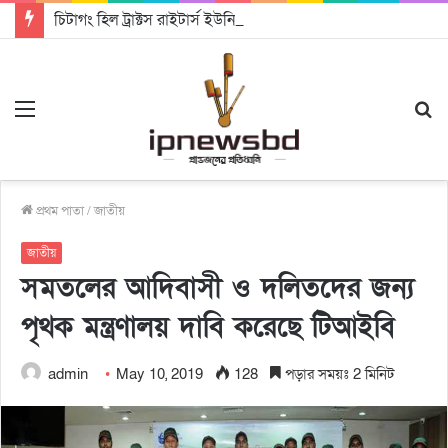
চিটাগং হিল ট্রাক্টস রাইটার্স ইউনিয়ন এর কেন্দ্রীয় নেতৃত্বে মংক্য শোয়ে নু নেভী এবং মুকুল কান্তি ত্রিপুরা
Menu
S
fo
প্রথম পাতা
/
জাতীয়
জাতীয়
সমতলের আদিবাসী ও দলিতদের জন্য
পৃথক মন্ত্রণালয় দাবি করেছে টিআইবি
admin
May 10, 2019
128
পড়ার সময়ঃ 2 মিনিট