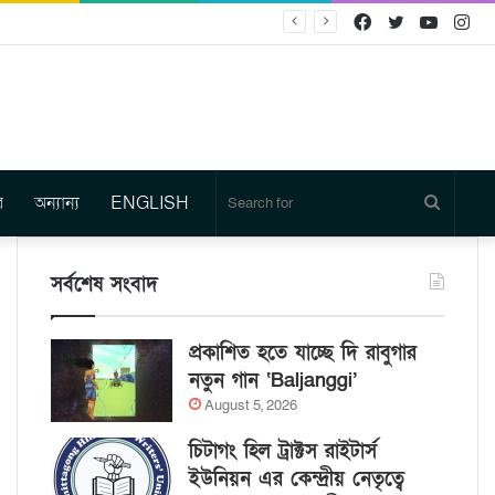
Facebook
Twitter
YouTu
In
র
অন্যান্য
ENGLISH
Search
for
সর্বশেষ সংবাদ
প্রকাশিত হতে যাচ্ছে দি রাবুগার
নতুন গান ‘Baljanggi’
August 5, 2026
চিটাগং হিল ট্রাক্টস রাইটার্স
ইউনিয়ন এর কেন্দ্রীয় নেতৃত্বে