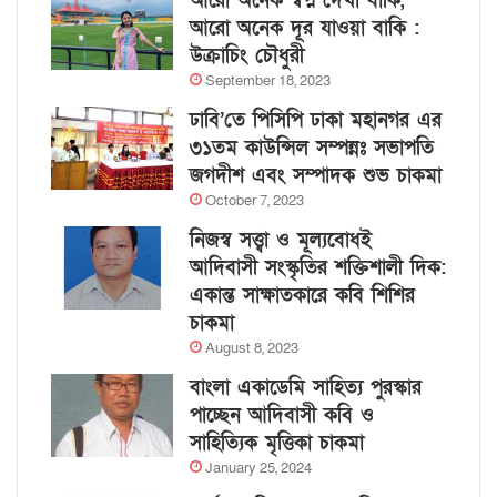
আরো অনেক স্বপ্ন দেখা বাকি,
আরো অনেক দূর যাওয়া বাকি :
উক্রাচিং চৌধুরী
September 18, 2023
ঢাবি’তে পিসিপি ঢাকা মহানগর এর
৩১তম কাউন্সিল সম্পন্নঃ সভাপতি
জগদীশ এবং সম্পাদক শুভ চাকমা
October 7, 2023
নিজস্ব সত্ত্বা ও মূল্যবোধই
আদিবাসী সংস্কৃতির শক্তিশালী দিক:
একান্ত সাক্ষাতকারে কবি শিশির
চাকমা
August 8, 2023
বাংলা একাডেমি সাহিত্য পুরস্কার
পাচ্ছেন আদিবাসী কবি ও
সাহিত্যিক মৃত্তিকা চাকমা
January 25, 2024