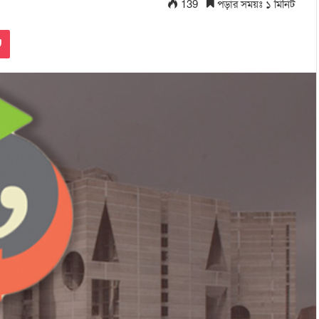
139
পড়ার সময়ঃ ১ মিনিট
Pocket