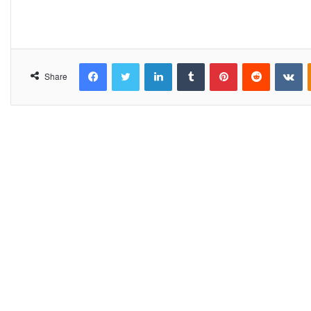
Facebook
Twitter
LinkedIn
Tumblr
Pinterest
Reddit
VKontakte
Share