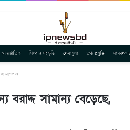
বুগার নতুন গান ‘Baljanggi’
আন্তর্জাতিক
শিল্প ও সংস্কৃতি
খেলাধুলা
তথ্য প্রযুক্তি
সাক্ষাৎকা
য মন্ত্রণালয়ে
বরাদ্দ সামান্য বেড়েছে,