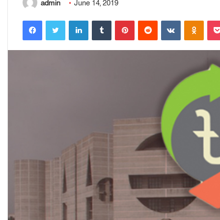
admin
June 14, 2019
Facebook
Twitter
LinkedIn
Tumblr
Pinterest
Reddit
VKontakte
Odnoklassniki