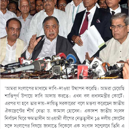
‘আমরা সংলাপের মাধ্যমে দাবি-দাওয়া উত্থাপন করেছি। আমরা চেয়েছি
শান্তিপূর্ণ উপায়ে দাবি আদায় করতে। এখন বল প্রধানমন্ত্রীর কোর্টে।
এরপর যা হবে তার দায়-দায়িত্ব সরকারের’ বলে মন্তব্য করেছেন জাতীয়
ঐক্যফ্রন্টের শীর্ষ নেতা ড. কামাল হোসেন। একাদশ জাতীয় সংসদ
নির্বাচন ঘিরে ক্ষমতাসীন আওয়ামী লীগের নেতৃত্বাধীন ১৪ দলীয় জোটের
সঙ্গে সংলাপের বিষয়ে জানাতে বিকেলে এক সংবাদ সন্মেলনে তিনি এ