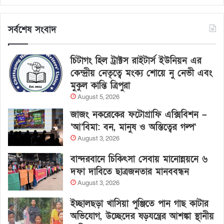
সর্বশেষ সংবাদ
চিটাগং হিল ট্রাক্টস রাইটার্স ইউনিয়ন এর
কেন্দ্রীয় নেতৃত্বে মংক্য শোয়ে নু নেভী এবং
মুকুল কান্তি ত্রিপুরা
August 5, 2026
জাজং নকরেকের ফটোগ্রাফি এক্সিবিশন –
‘আ’বিমা: বন, মানুষ ও অস্তিত্বের গল্প’
August 3, 2026
বান্দরবানে চিকিৎসা সেবায় মানোন্নয়নে ৬
দফা দাবিতে ছাত্রজনতার মানববন্ধন
August 3, 2026
ইচ্ছালছড়া খাসিয়া পুঞ্জিতে পান গাছ কাটার
অভিযোগ, উচ্ছেদের ষড়যন্ত্রের আশঙ্কা স্থানীয়