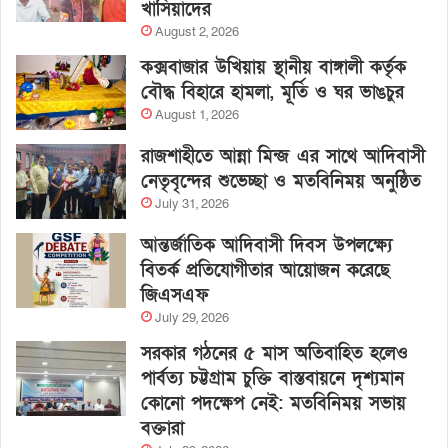
খাসিয়াদের
August 2, 2026
কক্সবাজার উখিয়ায় স্থানীয় বাঙ্গালী কর্তৃক
বৌদ্ধ বিহারে হামলা, মূর্তি ও ঘর ভাঙচুর
August 1, 2026
রাজশাহীতে আন্না মিন্জ এর সাথে আদিবাসী
নেতৃবৃন্দের শুভেচ্ছা ও মতবিনিময় অনুষ্ঠিত
July 31, 2026
আন্তর্জাতিক আদিবাসী দিবস উপলক্ষ্যে
বিতর্ক প্রতিযোগীতার আয়োজন করেছে
জিএসএফ
July 29, 2026
সরকার গঠনের ৫ মাস অতিবাহিত হলেও
পার্বত্য চট্টগ্রাম চুক্তি বাস্তবায়নে দৃশ্যমান
কোনো পদক্ষেপ নেই: মতবিনিময় সভায়
বক্তারা