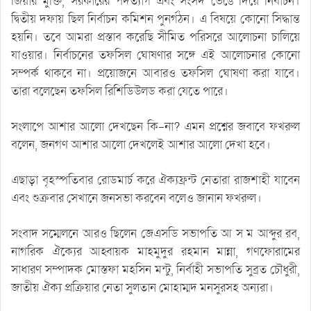
জিয়ার মুক্তি, সরকারের পদত্যাগ এবং সংসদ ভেঙে দিয়ে নির্বাচন।
দ্বিতীয় দফায় ছিল নির্বাচন কমিশন পুনর্গঠন। এ বিষয়ে কোনো সিদ্ধান্ত
হয়নি। তবে আমরা প্রস্তাব করেছি সীমিত পরিসরে আলোচনা চালিয়ে
যাওয়ার। নির্বাচনের তফসিল ঘোষণার সঙ্গে এই আলোচনার কোনো
সম্পর্ক থাকবে না। প্রয়োজনে আবারও তফসিল ঘোষণা করা যাবে।
তারা বলেছেন তফসিল রিশিডিউলড করা যেতে পারে।
সংলাপে আশার আলো দেখছেন কি-না? এমন প্রশ্নের জবাবে ফখরুল
বলেন, জনগণ আশার আলো দেখলেই আশার আলো দেখা হবে।
এছাড়া বৃহস্পতিবার রোডমার্চ করে ঐক্যফ্রন্ট নেতারা রাজশাহী যাবেন
এবং শুক্রবার সেখানে জনসভা করবেন বলেও জানান ফখরুল।
সংবাদ সম্মেলনে আরও ছিলেন জেএসডি সভাপতি আ স ম আব্দুর রব,
নাগরিক ঐক্যের আহ্বায়ক মাহমুদুর রহমান মান্না, গণফোরামের
সাধারণ সম্পাদক মোস্তফা মহসিন মন্টু, নির্বাহী সভাপতি সুব্রত চৌধুরী,
জাতীয় ঐক্য প্রক্রিয়ার নেতা সুলতান মোহাম্মদ মনসুরসহ অন্যরা।