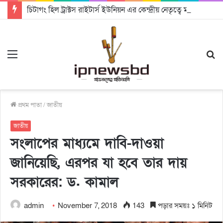
চিটাগং হিল ট্রাক্টস রাইটার্স ইউনিয়ন এর কেন্দ্রীয় নেতৃত্বে মংক্য শোয়ে নু নেভী এবং মুকুল কান্তি ত্রিপুরা
Menu
S
fo
প্রথম পাতা
/
জাতীয়
জাতীয়
সংলাপের মাধ্যমে দাবি-দাওয়া
জানিয়েছি, এরপর যা হবে তার দায়
সরকারের: ড. কামাল
admin
November 7, 2018
143
পড়ার সময়ঃ ১ মিনিট