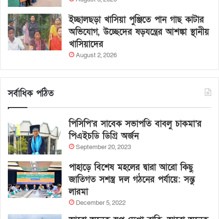
ইচ্ছালছড়া খাসিয়া পুঞ্জিতে পান গাছ কাটার
অভিযোগ, উচ্ছেদের ষড়যন্ত্রের আশঙ্কা স্থানীয়
খাসিয়াদের
August 2, 2026
সর্বাধিক পঠিত
পিসিপি’র সাবেক সভাপতি বাবলু চাকমা’র
পিএইচডি ডিগ্রি অর্জন
September 20, 2023
পাহাড়ে বিশেষ মহলের দ্বারা আরো কিছু
জাতিগত সশস্ত্র দল গঠনের পর্যায়ে: সন্তু
লারমা
December 5, 2022