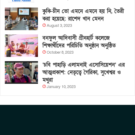
কুকি-চীন তো এমনে এমনে হয় নি, তৈরী
করা হয়েছে: রাশেদ খান মেনন
August 3, 2023
বনফুল আদিবাসী গ্রীনহার্ট কলেজে
শিক্ষার্থীদের পরিচিতি অনুষ্ঠান অনুষ্ঠিত
October 8, 2023
‘চবি পাহাড়ি এলামনাই এসোসিয়েশন’ এর
আত্মপ্রকাশ: নেতৃত্বে গৈরিকা, সুখেশ্বর ও
মথুরা
January 10, 2023