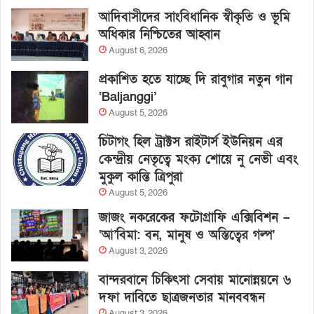
আদিবাসীদের সাংবিধানিক স্বীকৃতি ও ভূমি
অধিকার নিশ্চিতের আহ্বান
August 6, 2026
প্রকাশিত হতে যাচ্ছে দি রাবুগার নতুন গান
‘Baljanggi’
August 5, 2026
চিটাগং হিল ট্রাক্টস রাইটার্স ইউনিয়ন এর
কেন্দ্রীয় নেতৃত্বে মংক্য শোয়ে নু নেভী এবং
মুকুল কান্তি ত্রিপুরা
August 5, 2026
জাজং নকরেকের ফটোগ্রাফি এক্সিবিশন –
‘আ’বিমা: বন, মানুষ ও অস্তিত্বের গল্প’
August 3, 2026
বান্দরবানে চিকিৎসা সেবায় মানোন্নয়নে ৬
দফা দাবিতে ছাত্রজনতার মানববন্ধন
August 3, 2026