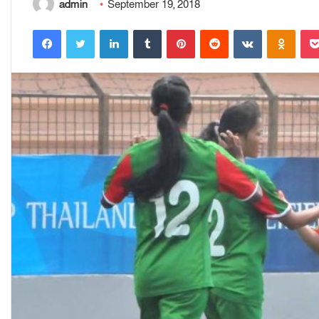
admin
September 19, 2018
Facebook
Twitter
LinkedIn
Tumblr
Pinterest
Reddit
VKontakte
Odnoklassniki