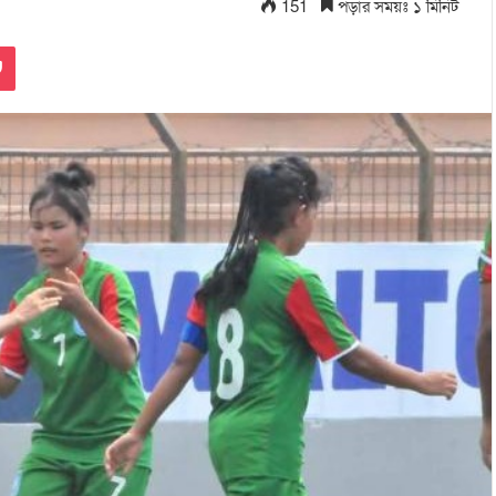
151
পড়ার সময়ঃ ১ মিনিট
Pocket