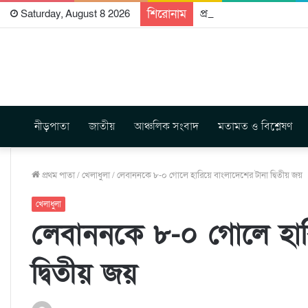
শিরোনাম
প্রকাশিত হতে যাচ্ছে দি রা
Saturday, August 8 2026
নীড়পাতা
জাতীয়
আঞ্চলিক সংবাদ
মতামত ও বিশ্লেষণ
প্রথম পাতা
/
খেলাধুলা
/
লেবাননকে ৮-০ গোলে হারিয়ে বাংলাদেশের টানা দ্বিতীয় জয়
খেলাধুলা
লেবাননকে ৮-০ গোলে হার
দ্বিতীয় জয়