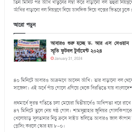
তিন মিনিট পর আঁখি খাতুনের লম্বা করে বাড়ানো বল তহুরা নিয়ন্
আঁখির বাড়ানো বল নিয়ন্ত্রণে নিয়ে ডানদিক দিয়ে বক্সের ভিতরে ঢুক
আরো পড়ুন
আবারও শুরু হচ্ছে ড. আর এস দেওয়ান
স্মৃতি ফুটবল টুর্নামেন্ট ২০২৪
January 31, 2024
৪০ মিনিটে আবারও আক্রমণে আসেন আঁখি। তার বাড়ানো বল থেকে
সাজেদা। এই অর্ধে পাঁচ গোলে এগিয়ে থেকে বিরতিতে যায় বাংলাদে
প্রথমার্ধে দুরন্ত গতিতে চলা মেয়েরা দ্বিতীয়ার্ধেও আধিপত্য ধরে 
৪৭ মিনিটে তুলে নেয় ষষ্ঠ গোল। শামসুন্নাহার জুনিয়র গোলকিপার
খেলোয়াড় সুলতানার নিচু ক্রসে সাইড ভলিতে আবারও জাল কাঁপান শ
প্লেসিং করলে স্কোর হয় ৮-০।