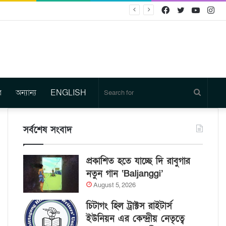
Facebook
Twitter
YouTu
In
র
অন্যান্য
ENGLISH
Search
for
সর্বশেষ সংবাদ
প্রকাশিত হতে যাচ্ছে দি রাবুগার
নতুন গান ‘Baljanggi’
August 5, 2026
চিটাগং হিল ট্রাক্টস রাইটার্স
ইউনিয়ন এর কেন্দ্রীয় নেতৃত্বে