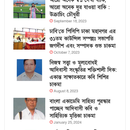
আরো অনেক স্বপ্ন দেখা বাকি,
আরো অনেক দূর যাওয়া বাকি :
উক্রাচিং চৌধুরী
September 18, 2023
ঢাবি’তে পিসিপি ঢাকা মহানগর এর
৩১তম কাউন্সিল সম্পন্নঃ সভাপতি
জগদীশ এবং সম্পাদক শুভ চাকমা
October 7, 2023
নিজস্ব সত্ত্বা ও মূল্যবোধই
আদিবাসী সংস্কৃতির শক্তিশালী দিক:
একান্ত সাক্ষাতকারে কবি শিশির
চাকমা
August 8, 2023
বাংলা একাডেমি সাহিত্য পুরস্কার
পাচ্ছেন আদিবাসী কবি ও
সাহিত্যিক মৃত্তিকা চাকমা
January 25, 2024