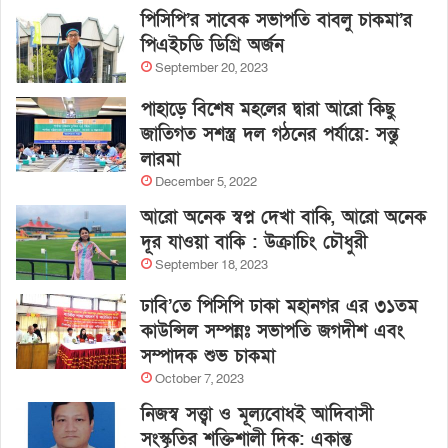
পিসিপি’র সাবেক সভাপতি বাবলু চাকমা’র
পিএইচডি ডিগ্রি অর্জন
September 20, 2023
পাহাড়ে বিশেষ মহলের দ্বারা আরো কিছু
জাতিগত সশস্ত্র দল গঠনের পর্যায়ে: সন্তু
লারমা
December 5, 2022
আরো অনেক স্বপ্ন দেখা বাকি, আরো অনেক
দূর যাওয়া বাকি : উক্রাচিং চৌধুরী
September 18, 2023
ঢাবি’তে পিসিপি ঢাকা মহানগর এর ৩১তম
কাউন্সিল সম্পন্নঃ সভাপতি জগদীশ এবং
সম্পাদক শুভ চাকমা
October 7, 2023
নিজস্ব সত্ত্বা ও মূল্যবোধই আদিবাসী
সংস্কৃতির শক্তিশালী দিক: একান্ত