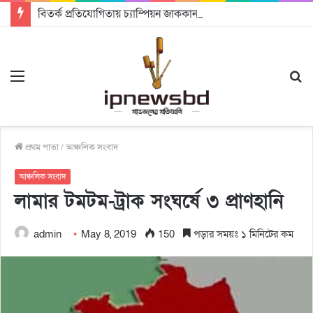
বিতর্ক প্রতিযোগিতায় চ্যাম্পিয়ন জাককানইবি, রানার্স আপ জিএসএফ
Menu
S
fo
প্রথম পাতা
/
আঞ্চলিক সংবাদ
আঞ্চলিক সংবাদ
লামার টমটম-ট্রাক সংঘর্ষে ৩ প্রাণহানি
admin
May 8, 2019
150
পড়ার সময়ঃ ১ মিনিটের কম