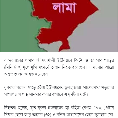
বান্দরবানের লামার ফাঁসিয়াখালী ইউনিয়নে টমটম ও ডাম্পার গাড়ির
(মিনি ট্রাক) মুখোমুখি সংঘর্ষে ৩ জন নিহত হয়েছেন। এ ঘটনায় আরো
অন্তত ৩ জন আহত হয়েছেন।
বুধবার বিকেল সাড়ে ৩টায় ইউনিয়নের ডুলহাজারা-সাপেরগারা সড়কের
পাগলির আগাস্থ সানমার রাবার বাগানে এ দুর্ঘটনা ঘটে।
নিহতরা হলেন, মৃত নুরুল ইসলামের স্ত্রী রহিমা বেগম (৫০), পেটান
মিয়ার ছেলে আবু তালেব (৩২) ও রশিদ আহাম্মদের ছেলে স্কুলছাত্র মো.