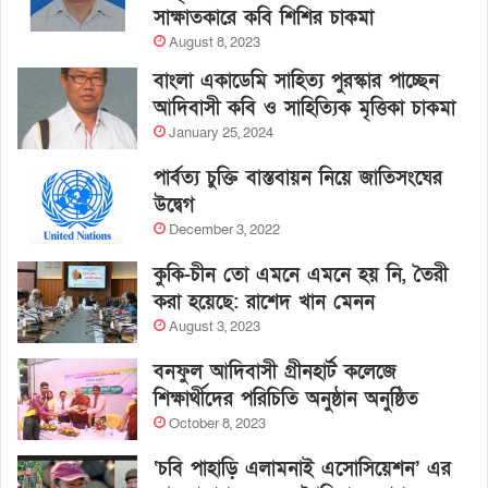
সাক্ষাতকারে কবি শিশির চাকমা
August 8, 2023
বাংলা একাডেমি সাহিত্য পুরস্কার পাচ্ছেন
আদিবাসী কবি ও সাহিত্যিক মৃত্তিকা চাকমা
January 25, 2024
পার্বত্য চুক্তি বাস্তবায়ন নিয়ে জাতিসংঘের
উদ্বেগ
December 3, 2022
কুকি-চীন তো এমনে এমনে হয় নি, তৈরী
করা হয়েছে: রাশেদ খান মেনন
August 3, 2023
বনফুল আদিবাসী গ্রীনহার্ট কলেজে
শিক্ষার্থীদের পরিচিতি অনুষ্ঠান অনুষ্ঠিত
October 8, 2023
‘চবি পাহাড়ি এলামনাই এসোসিয়েশন’ এর