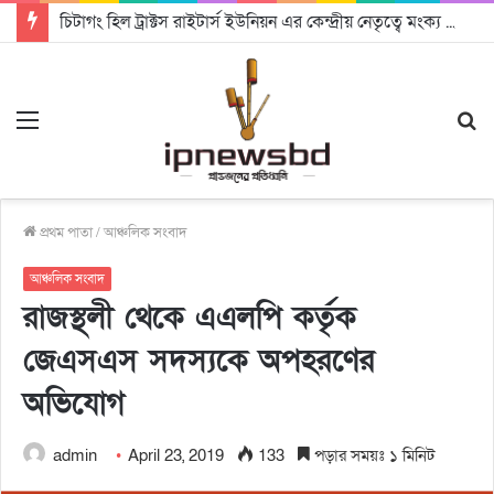
চিটাগং হিল ট্রাক্টস রাইটার্স ইউনিয়ন এর কেন্দ্রীয় নেতৃত্বে মংক্য শোয়ে নু নেভী এবং মুকুল কান্তি ত্রিপুরা
Menu
S
fo
প্রথম পাতা
/
আঞ্চলিক সংবাদ
আঞ্চলিক সংবাদ
রাজস্থলী থেকে এএলপি কর্তৃক
জেএসএস সদস্যকে অপহরণের
অভিযোগ
admin
April 23, 2019
133
পড়ার সময়ঃ ১ মিনিট