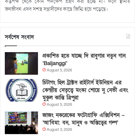
কর্তৃপক্ষ থেকে কোন পদক্ষেপ গ্রহণ করা হচ্ছে না। ফলে স্থানীয়
জনজীবন এসব সশস্ত্র সন্ত্রাসীদের কাছে জিম্মি হয়ে পড়েছে।
সর্বশেষ সংবাদ
প্রকাশিত হতে যাচ্ছে দি রাবুগার নতুন গান
‘Baljanggi’
August 5, 2026
চিটাগং হিল ট্রাক্টস রাইটার্স ইউনিয়ন এর
কেন্দ্রীয় নেতৃত্বে মংক্য শোয়ে নু নেভী এবং
মুকুল কান্তি ত্রিপুরা
August 5, 2026
জাজং নকরেকের ফটোগ্রাফি এক্সিবিশন –
‘আ’বিমা: বন, মানুষ ও অস্তিত্বের গল্প’
August 3, 2026