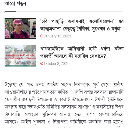
আরো পড়ুন
‘চবি পাহাড়ি এলামনাই এসোসিয়েশন’ এর
আত্মপ্রকাশ: নেতৃত্বে গৈরিকা, সুখেশ্বর ও মথুরা
January 10, 2023
খাগড়াছড়িতে আদিবাসী ছাত্রী ধর্ষণঃ ঘটনা
পরবর্তী আসলে কী ঘটেছিল সেখানে?
October 2, 2024
উল্লেখ্য যে, গত দশম জাতীয় সংসদ নির্বাচনের পূর্ব থেকে স্থানীয়
আওয়ামীলীগের পৃষ্ঠপোষকতায় কথিত এএলপি সশস্ত্র সদস্যরা রাঙ্গামাটি
জেলাধীন রাজস্থলী উপজেলা ও কাপ্তাই উপজেলায় রাইখালী ইউনিয়নে
অবস্থান করে জনসংহতি সমিতির সদস্যসহ সাধারণ গ্রামবাসীদের উপর
চাঁদাবাজি, অপহরণ, মুক্তিপণ আদায়, হত্যা, সশস্ত্র হামলা চালিয়ে
আসছে। আইন-শৃঙ্খলা ও নিরাপত্তা বাহিনীকে অবহিত করা হলেও