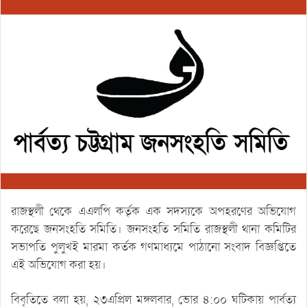
রাজস্থলী থেকে এএলপি কর্তৃক এক সদস্যকে অপহরণের অভিযোগ
করেছে জনসংহতি সমিতি। জনসংহতি সমিতি রাজস্থলী থানা কমিটির
সভাপতি পুলুখই মারমা কর্তক গণমাধ্যমে পাঠানো সংবাদ বিজ্ঞপ্তিতে
এই অভিযোগ করা হয়।
বিবৃতিতে বলা হয়, ২৩এপ্রিল মঙ্গলবার, ভোর ৪:০০ ঘটিকায় পার্বত্য