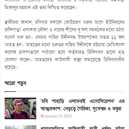
কাউখালি উপজেলার নির্বাহী অফিসার ও সহকারী রিটার্নিং কর্মকর্তা
মিজানুর রহমান এই তথ্য নিশ্চিত করেছেন।
স্থানীয়রা জানান, রবিবার সকালে ভোটগ্রহণ শুরুর আগে ইউনিয়নের
রাঙ্গিপাড়া এলাকায় নৌকা ও ধানের শীষের দু’দল সমর্থকের মধ্যে হঠাৎ
সংঘর্ষ শুরু হয়। এসময় বাছির উদ্দীনসহ উভয়পক্ষের অন্তত ১১ জন
আহত হন। আহতের মধ্যে গুরুতর বাছির উদ্দীনকে চট্টগ্রাম মেডিক্যাল
কলেজ হাসপাতালে পাঠানো হলে কর্তব্যরত চিকিৎসব তাকে মৃত
ঘোষণা করেন। আহতদের কাউখালী স্বাস্থ্য কমপ্লেক্সে চিকিৎসাধীন
রয়েছে।
আরো পড়ুন
‘চবি পাহাড়ি এলামনাই এসোসিয়েশন’ এর
আত্মপ্রকাশ: নেতৃত্বে গৈরিকা, সুখেশ্বর ও মথুরা
January 10, 2023
খাগড়াছড়িতে আদিবাসী ছাত্রী ধর্ষণঃ ঘটনা