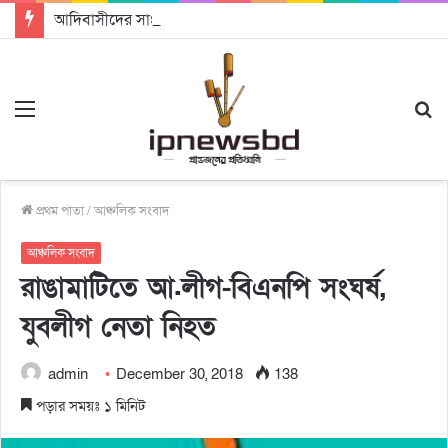
আদিবাসীদের সাংবিধানিক ও আইনগত স্বীকৃতি দিতে কার্যকর উদ্যোগ গ্রহণ করার আহবানঃ আন্তর্জাতিক আদিবাসী দিবসে বক্তারা
Menu
S
fo
প্রথম পাতা
/
আঞ্চলিক সংবাদ
আঞ্চলিক সংবাদ
রাঙামাটিতে আ.লীগ-বিএনপি সংঘর্ষ,
যুবলীগ নেতা নিহত
admin
December 30, 2018
138
পড়ার সময়ঃ ১ মিনিট