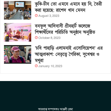
কুকি-চীন তো এমনে এমনে হয় নি, তৈরী
করা হয়েছে: রাশেদ খান মেনন
August 3, 2023
বনফুল আদিবাসী গ্রীনহার্ট কলেজে
শিক্ষার্থীদের পরিচিতি অনুষ্ঠান অনুষ্ঠিত
October 8, 2023
‘চবি পাহাড়ি এলামনাই এসোসিয়েশন’ এর
আত্মপ্রকাশ: নেতৃত্বে গৈরিকা, সুখেশ্বর ও
মথুরা
January 10, 2023
ভারপ্রাপ্ত সম্পাদকঃ আন্তনী রেমা