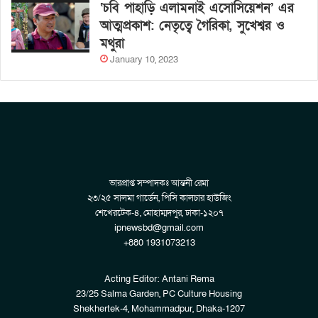
‘চবি পাহাড়ি এলামনাই এসোসিয়েশন’ এর
আত্মপ্রকাশ: নেতৃত্বে গৈরিকা, সুখেশ্বর ও
মথুরা
January 10, 2023
ভারপ্রাপ্ত সম্পাদকঃ আন্তনী রেমা
২৩/২৫ সালমা গার্ডেন, পিসি কালচার হাউজিং
শেখেরটেক-৪, মোহাম্মদপুর, ঢাকা-১২০৭
ipnewsbd@gmail.com
+880 1931073213
Acting Editor: Antani Rema
23/25 Salma Garden, PC Culture Housing
Shekhertek-4, Mohammadpur, Dhaka-1207