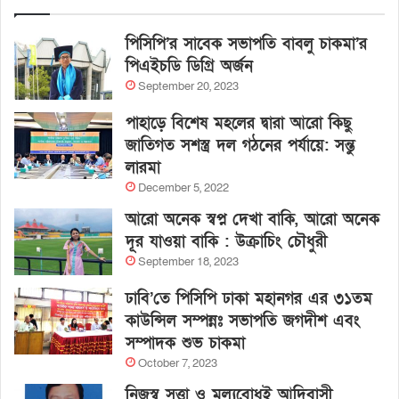
পিসিপি’র সাবেক সভাপতি বাবলু চাকমা’র
পিএইচডি ডিগ্রি অর্জন
September 20, 2023
পাহাড়ে বিশেষ মহলের দ্বারা আরো কিছু
জাতিগত সশস্ত্র দল গঠনের পর্যায়ে: সন্তু
লারমা
December 5, 2022
আরো অনেক স্বপ্ন দেখা বাকি, আরো অনেক
দূর যাওয়া বাকি : উক্রাচিং চৌধুরী
September 18, 2023
ঢাবি’তে পিসিপি ঢাকা মহানগর এর ৩১তম
কাউন্সিল সম্পন্নঃ সভাপতি জগদীশ এবং
সম্পাদক শুভ চাকমা
October 7, 2023
নিজস্ব সত্ত্বা ও মূল্যবোধই আদিবাসী