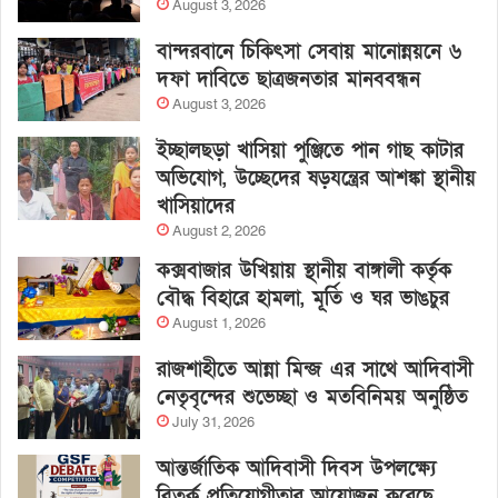
August 3, 2026
বান্দরবানে চিকিৎসা সেবায় মানোন্নয়নে ৬
দফা দাবিতে ছাত্রজনতার মানববন্ধন
August 3, 2026
ইচ্ছালছড়া খাসিয়া পুঞ্জিতে পান গাছ কাটার
অভিযোগ, উচ্ছেদের ষড়যন্ত্রের আশঙ্কা স্থানীয়
খাসিয়াদের
August 2, 2026
কক্সবাজার উখিয়ায় স্থানীয় বাঙ্গালী কর্তৃক
বৌদ্ধ বিহারে হামলা, মূর্তি ও ঘর ভাঙচুর
August 1, 2026
রাজশাহীতে আন্না মিন্জ এর সাথে আদিবাসী
নেতৃবৃন্দের শুভেচ্ছা ও মতবিনিময় অনুষ্ঠিত
July 31, 2026
আন্তর্জাতিক আদিবাসী দিবস উপলক্ষ্যে
বিতর্ক প্রতিযোগীতার আয়োজন করেছে