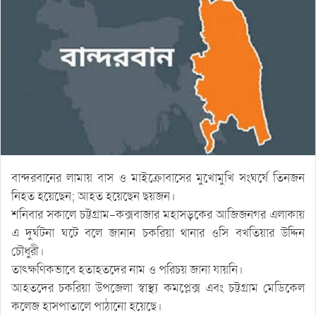
বান্দরবানের লামায় বাস ও মাইক্রোবাসের মুখোমুখি সংঘর্ষে তিনজন
নিহত হয়েছেন; আহত হয়েছেন ছয়জন।
শনিবার সকালে চট্টগ্রাম-কক্সবাজার মহাসড়কের আজিজনগর এলাকায়
এ দুর্ঘটনা ঘটে বলে জানান চকরিয়া থানার ওসি বখতিয়ার উদ্দিন
চৌধুরী।
তাৎক্ষণিকভাবে হতাহতদের নাম ও পরিচয় জানা যায়নি।
আহতদের চকরিয়া উপজেলা স্বাস্থ্য কমপ্লেক্স এবং চট্টগ্রাম মেডিকেল
কলেজ হাসপাতালে পাঠানো হয়েছে।