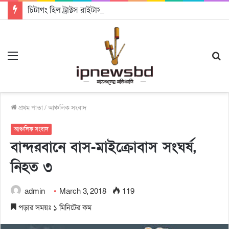
চিটাগং হিল ট্রাক্টস রাইটার্স ইউনিয়ন এর কেন্দ্রীয় নেতৃত্বে মংক্য শোয়ে নু নেভী এবং মুকুল কান্তি ত্রিপুরা
Menu
S
fo
প্রথম পাতা
/
আঞ্চলিক সংবাদ
আঞ্চলিক সংবাদ
বান্দরবানে বাস-মাইক্রোবাস সংঘর্ষ,
নিহত ৩
admin
March 3, 2018
119
পড়ার সময়ঃ ১ মিনিটের কম