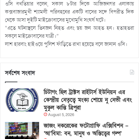
ওসি বখতিয়ার বলেন, সকাল ৮টার দিকে আজিজনগর এলাকায়
কক্সবাজারমুখী শ্যামলী পরিবহনের একটি বাসের সঙ্গে বিপরীত দিক
থেকে আসা দুইটি মাইক্রোবাসের মুখোমুখি সংঘর্ষ ঘটে।
“এতে ঘটনাস্থলে তিনজন নিহত এবং ছয় জন আহত হন। হতাহতরা
সকলে মাইক্রোবাসের যাত্রী।”
লাশ হারবাং হাইওয়ে পুলিশ ফাঁড়িতে রাখা হয়েছে বলে জানান ওসি।
সর্বশেষ সংবাদ
চিটাগং হিল ট্রাক্টস রাইটার্স ইউনিয়ন এর
কেন্দ্রীয় নেতৃত্বে মংক্য শোয়ে নু নেভী এবং
মুকুল কান্তি ত্রিপুরা
August 5, 2026
জাজং নকরেকের ফটোগ্রাফি এক্সিবিশন –
‘আ’বিমা: বন, মানুষ ও অস্তিত্বের গল্প’