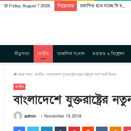
শিরোনাম
প্রকাশিত হতে যাচ্ছে দি রাবুগ
Friday, August 7 2026
নীড়পাতা
জাতীয়
আঞ্চলিক সংবাদ
মতামত ও বিশ্লেষণ
প্রথম পাতা
/
জাতীয়
/
বাংলাদেশে যুক্তরাষ্ট্রের নতুন রাষ্ট্রদূত আর্ল রবার্ট মিলার
জাতীয়
বাংলাদেশে যুক্তরাষ্ট্রের নতুন
admin
November 19, 2018
Facebook
Twitter
LinkedIn
Tumblr
Pinterest
Reddit
VKontakte
Odnoklassniki