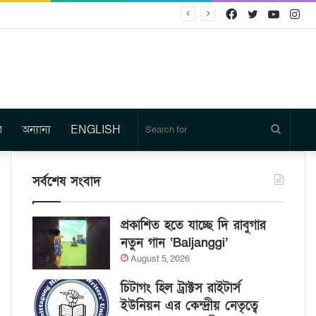
Facebook
Twitter
YouTu
In
র
অন্যান্য
ENGLISH
Search
for
সর্বশেষ সংবাদ
প্রকাশিত হতে যাচ্ছে দি রাবুগার
নতুন গান ‘Baljanggi’
August 5, 2026
চিটাগং হিল ট্রাক্টস রাইটার্স
ইউনিয়ন এর কেন্দ্রীয় নেতৃত্বে