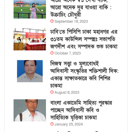
আরো অনেক স্বপ্ন দেখা বাকি,
আরো অনেক দূর যাওয়া বাকি :
উক্রাচিং চৌধুরী
September 18, 2023
ঢাবি’তে পিসিপি ঢাকা মহানগর এর
৩১তম কাউন্সিল সম্পন্নঃ সভাপতি
জগদীশ এবং সম্পাদক শুভ চাকমা
October 7, 2023
নিজস্ব সত্ত্বা ও মূল্যবোধই
আদিবাসী সংস্কৃতির শক্তিশালী দিক:
একান্ত সাক্ষাতকারে কবি শিশির
চাকমা
August 8, 2023
বাংলা একাডেমি সাহিত্য পুরস্কার
পাচ্ছেন আদিবাসী কবি ও
সাহিত্যিক মৃত্তিকা চাকমা
January 25, 2024