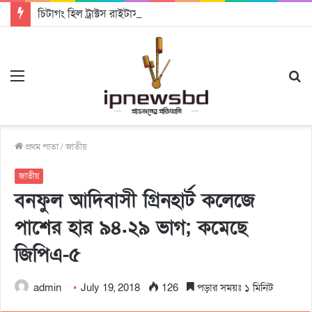
চিটাগং হিল ট্রাক্টস রাইটার্স ইউনিয়ন এর কেন্দ্রীয় নেতৃত্বে মংক্য শোয়ে নু নেভী এবং মুকুল কান্তি ত্রিপুরা
Menu
S
fo
প্রথম পাতা
/
জাতীয়
জাতীয়
বনফুল আদিবাসী গ্রিনহার্ট কলেজে
পাশের হার ৯৪.২৯ ভাগ; কমেছে
জিপিএ-৫
admin
July 19, 2018
126
পড়ার সময়ঃ ১ মিনিট