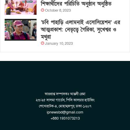
শিক্ষার্থীদের পরিচিতি অনুষ্ঠান অনুষ্ঠিত
October 8, 2023
‘চবি পাহাড়ি এলামনাই এসোসিয়েশন’ এর
আত্মপ্রকাশ: নেতৃত্বে গৈরিকা, সুখেশ্বর ও
মথুরা
January 10, 2023
ভারপ্রাপ্ত সম্পাদকঃ আন্তনী রেমা
২৩/২৫ সালমা গার্ডেন, পিসি কালচার হাউজিং
শেখেরটেক-৪, মোহাম্মদপুর, ঢাকা-১২০৭
ipnewsbd@gmail.com
+880 1931073213