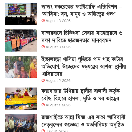
জাজং নকরেকের ফটোগ্রাফি এক্সিবিশন –
‘আ’বিমা: বন, মানুষ ও অস্তিত্বের গল্প’
August 3, 2026
বান্দরবানে চিকিৎসা সেবায় মানোন্নয়নে ৬
দফা দাবিতে ছাত্রজনতার মানববন্ধন
August 3, 2026
ইচ্ছালছড়া খাসিয়া পুঞ্জিতে পান গাছ কাটার
অভিযোগ, উচ্ছেদের ষড়যন্ত্রের আশঙ্কা স্থানীয়
খাসিয়াদের
August 2, 2026
কক্সবাজার উখিয়ায় স্থানীয় বাঙ্গালী কর্তৃক
বৌদ্ধ বিহারে হামলা, মূর্তি ও ঘর ভাঙচুর
August 1, 2026
রাজশাহীতে আন্না মিন্জ এর সাথে আদিবাসী
নেতৃবৃন্দের শুভেচ্ছা ও মতবিনিময় অনুষ্ঠিত
July 31, 2026