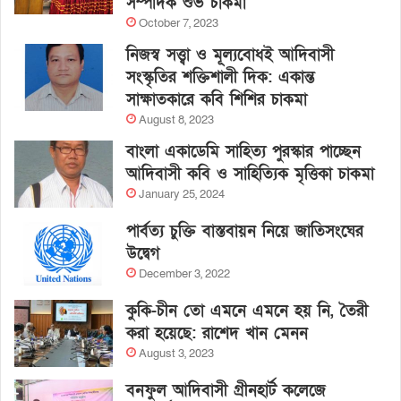
সম্পাদক শুভ চাকমা
October 7, 2023
নিজস্ব সত্ত্বা ও মূল্যবোধই আদিবাসী
সংস্কৃতির শক্তিশালী দিক: একান্ত
সাক্ষাতকারে কবি শিশির চাকমা
August 8, 2023
বাংলা একাডেমি সাহিত্য পুরস্কার পাচ্ছেন
আদিবাসী কবি ও সাহিত্যিক মৃত্তিকা চাকমা
January 25, 2024
পার্বত্য চুক্তি বাস্তবায়ন নিয়ে জাতিসংঘের
উদ্বেগ
December 3, 2022
কুকি-চীন তো এমনে এমনে হয় নি, তৈরী
করা হয়েছে: রাশেদ খান মেনন
August 3, 2023
বনফুল আদিবাসী গ্রীনহার্ট কলেজে