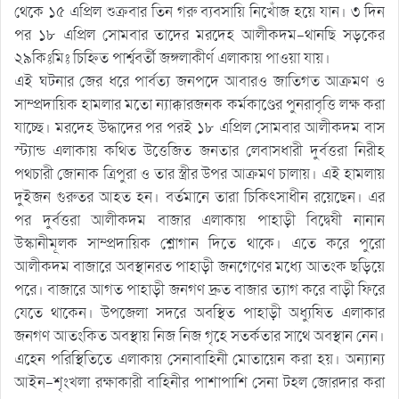
থেকে ১৫ এপ্রিল শুক্রবার তিন গরু ব্যবসায়ি নিখোঁজ হয়ে যান। ৩ দিন
পর ১৮ এপ্রিল সোমবার তাদের মরদেহ আলীকদম-থানছি সড়কের
২৯কিঃমিঃ চিহ্নিত পার্শ্ববর্তী জঙ্গলাকীর্ণ এলাকায় পাওয়া যায়।
এই ঘটনার জের ধরে পার্বত্য জনপদে আবারও জাতিগত আক্রমণ ও
সাম্প্রদায়িক হামলার মতো ন্যাক্কারজনক কর্মকাণ্ডের পুনরাবৃত্তি লক্ষ করা
যাচ্ছে। মরদেহ উদ্ধাদের পর পরই ১৮ এপ্রিল সোমবার আলীকদম বাস
স্ট্যান্ড এলাকায় কথিত উত্তেজিত জনতার লেবাসধারী দুর্বত্তরা নিরীহ
পথচারী জোনাক ত্রিপুরা ও তার স্ত্রীর উপর আক্রমণ চালায়। এই হামলায়
দুইজন গুরুতর আহত হন। বর্তমানে তারা চিকিৎসাধীন রয়েছেন। এর
পর দুর্বত্তরা আলীকদম বাজার এলাকায় পাহাড়ী বিদ্বেষী নানান
উস্কানীমূলক সাম্প্রদায়িক শ্লোগান দিতে থাকে। এতে করে পুরো
আলীকদম বাজারে অবস্থানরত পাহাড়ী জনগেণের মধ্যে আতংক ছড়িয়ে
পরে। বাজারে আগত পাহাড়ী জনগণ দ্রুত বাজার ত্যাগ করে বাড়ী ফিরে
যেতে থাকেন। উপজেলা সদরে অবস্থিত পাহাড়ী অধ্যুষিত এলাকার
জনগণ আতংকিত অবস্থায় নিজ নিজ গৃহে সতর্কতার সাথে অবস্থান নেন।
এহেন পরিস্থিতিতে এলাকায় সেনাবাহিনী মোতায়েন করা হয়। অন্যান্য
আইন-শৃংখলা রক্ষাকারী বাহিনীর পাশাপাশি সেনা টহল জোরদার করা