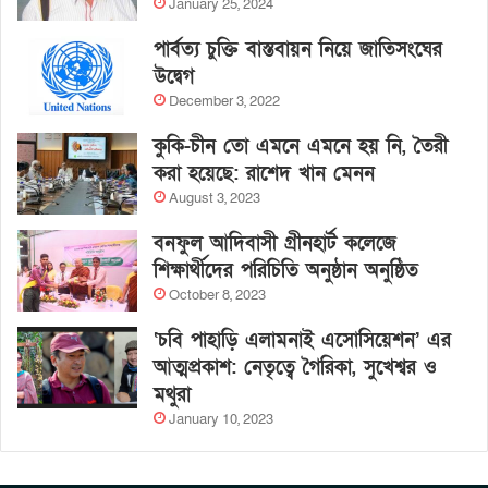
January 25, 2024
পার্বত্য চুক্তি বাস্তবায়ন নিয়ে জাতিসংঘের
উদ্বেগ
December 3, 2022
কুকি-চীন তো এমনে এমনে হয় নি, তৈরী
করা হয়েছে: রাশেদ খান মেনন
August 3, 2023
বনফুল আদিবাসী গ্রীনহার্ট কলেজে
শিক্ষার্থীদের পরিচিতি অনুষ্ঠান অনুষ্ঠিত
October 8, 2023
‘চবি পাহাড়ি এলামনাই এসোসিয়েশন’ এর
আত্মপ্রকাশ: নেতৃত্বে গৈরিকা, সুখেশ্বর ও
মথুরা
January 10, 2023