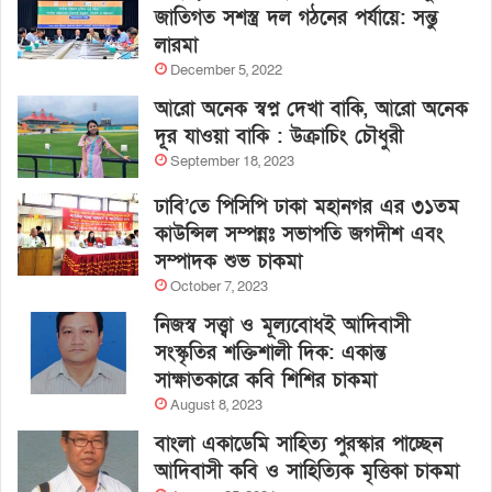
জাতিগত সশস্ত্র দল গঠনের পর্যায়ে: সন্তু
লারমা
December 5, 2022
আরো অনেক স্বপ্ন দেখা বাকি, আরো অনেক
দূর যাওয়া বাকি : উক্রাচিং চৌধুরী
September 18, 2023
ঢাবি’তে পিসিপি ঢাকা মহানগর এর ৩১তম
কাউন্সিল সম্পন্নঃ সভাপতি জগদীশ এবং
সম্পাদক শুভ চাকমা
October 7, 2023
নিজস্ব সত্ত্বা ও মূল্যবোধই আদিবাসী
সংস্কৃতির শক্তিশালী দিক: একান্ত
সাক্ষাতকারে কবি শিশির চাকমা
August 8, 2023
বাংলা একাডেমি সাহিত্য পুরস্কার পাচ্ছেন
আদিবাসী কবি ও সাহিত্যিক মৃত্তিকা চাকমা