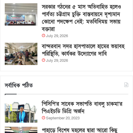
সরকার গঠনের ৫ মাস অতিবাহিত হলেও
পার্বত্য চট্টগ্রাম চুক্তি বাস্তবায়নে দৃশ্যমান
কোনো পদক্ষেপ নেই: মতবিনিময় সভায়
বক্তারা
July 29, 2026
বান্দরবান সদর হাসপাতালে হামের ভয়াবহ
পরিস্থিতি, কার্যকর উদ্যোগের দাবি
July 29, 2026
সর্বাধিক পঠিত
পিসিপি’র সাবেক সভাপতি বাবলু চাকমা’র
পিএইচডি ডিগ্রি অর্জন
September 20, 2023
পাহাড়ে বিশেষ মহলের দ্বারা আরো কিছু