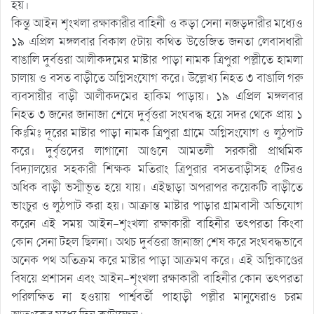
হয়।
কিন্তু আইন শৃংখলা রক্ষাকারীর বাহিনী ও কড়া সেনা নজড়দারীর মধ্যেও
১৯ এপ্রিল মঙ্গলবার বিকাল ৫টায় কথিত উত্তেজিত জনতা লেবাসধারী
বাঙালি দুর্বত্তরা আলীকদমের মাষ্টার পাড়া নামক ত্রিপুরা পল্লীতে হামলা
চালায় ও বসত বাড়ীতে অগ্নিসংযোগ করে। উল্লেখ্য নিহত ৩ বাঙালি গরু
ব্যবসায়ীর বাড়ী আলীকদমের হাকিম পাড়ায়। ১৯ এপ্রিল মঙ্গলবার
নিহত ৩ জনের জানাজা শেষে দুর্বৃত্তরা সংঘবদ্ধ হয়ে সদর থেকে প্রায় ১
কিঃমিঃ দূরের মাষ্টার পাড়া নামক ত্রিপুরা গ্রামে অগ্নিসংযোগ ও লুঠপাট
করে। দুর্বৃত্তদের লাগানো আগুনে আমতলী সরকারী প্রাথমিক
বিদ্যালয়ের সহকারী শিক্ষক মতিরাং ত্রিপুরার বসতবাড়ীসহ ৫টিরও
অধিক বাড়ী ভস্মীভূত হয়ে যায়। এইছাড়া অপরাপর কয়েকটি বাড়ীতে
ভাংচুর ও লুঠপাট করা হয়। আক্রান্ত মাষ্টার পাড়ার গ্রামবাসী অভিযোগ
করেন এই সময় আইন-শৃংখলা রক্ষাকারী বাহিনীর তৎপরতা কিংবা
কোন সেনা টহল ছিলনা। অথচ দুর্বত্তরা জানাজা শেষ করে সংঘবদ্ধভাবে
অনেক পথ অতিক্রম করে মাষ্টার পাড়া আক্রমণ করে। এই অগ্নিকাণ্ডের
বিষয়ে প্রশাসন এবং আইন-শৃংখলা রক্ষাকারী বাহিনীর কোন তৎপরতা
পরিলক্ষিত না হওয়ায় পার্শ্ববর্তী পাহাড়ী পল্লীর মানুষেরাও চরম