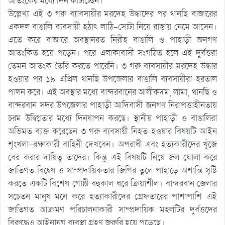
আতংকের মধ্যে দিন কাটাচ্ছেন।
উল্লেখ্য এই ৩ গরু ব্যাবসায়ীর মরদেহ উদ্ধাদের পর থানছি বাজারের
একদল বাঙালি ব্যবসায়ী হঠাৎ লাঠি-সোটা নিয়ে রাস্তায় নেমে আসেন।
এতে করে বাজারে অবস্থানরত নিরীহ বাঙালি ও পাহাড়ী জনগণ
আতংকিত হয়ে পড়েন। পরে এলাকাবাসী সংগঠিত হলে এই দুর্বত্তরা
তেমন আতংক তৈরি করতে পারেনি। ৩ গরু ব্যবসায়ীর মরদেহ উদ্ধার
হওয়ার পর ১৯ এপ্রিল থানছি উপজেলার বাঙালি ব্যবসায়ীরা হরতাল
পালন করে। এই অবস্থার মধ্যে বান্দরবানের আলীকদম, লামা, থানছি ও
বান্দরবান সদর উপজেলার পাহাড়ী আদিবাসী জনগণ নিরাপত্তাহীনতায়
চরম উদ্বিগ্নতার মধ্যে দিনযাপন করছে। স্থানীয় পাহাড়ী ও বাঙালিরা
অভিমত ব্যক্ত করেছেন ৩ গরু ব্যবসায়ী নিহত হওয়ার বিষয়টি আইন
শৃংখলা-রক্ষাকারী বাহিনী দেখবেন। অপরাধী এবং হত্যকারীদের খুঁজে
বের করার দায়িত্ব তাদের। কিন্তু এই বিষয়টি নিয়ে জল ঘোলা করে
জাতিগত বিদ্বেষ ও সাম্প্রদায়িকতার জিগির তুলে পাহাড়ে অশান্তি সৃষ্টি
করতে একটি বিশেষ গোষ্ঠী বহুকাল ধরে ক্রিয়াশীল। বান্দরবান জেলার
সচেতন মানুষ মনে করে হত্যাকারীদের গ্রেফতারের পাশাপাশি এই
জাতিগত আক্রমণ পরিচালনাকারী সাম্প্রদায়িক মহলটির দুর্বত্তদের
বিরুদ্ধেও আইনানুগ ব্যবস্থা গ্রহণ জরুরি হয়ে পড়েছে।