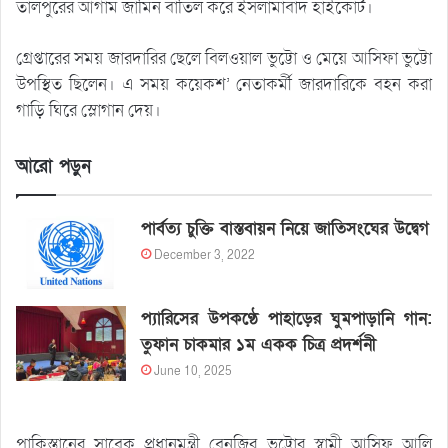
তালপুরের আগাম জামিন বাতিল করে ইসলামাবাদ হাইকোর্ট।
গ্রেপ্তারের সময় জারদারির ছেলে বিলওয়াল ভুট্টো ও মেয়ে আসিফা ভুট্টো
উপস্থিত ছিলেন। এ সময় কয়েকশ’ নেতাকর্মী জারদারিকে বহন করা
গাড়ি ঘিরে স্লোগান দেয়।
আরো পড়ুন
পার্বত্য চুক্তি বাস্তবায়ন নিয়ে জাতিসংঘের উদ্বেগ
December 3, 2022
প্যারিসের উপকণ্ঠে পাহাড়ের ঘুমপাড়ানি গান:
তুফান চাকমার ১ম একক চিত্র প্রদর্শনী
June 10, 2025
পাকিস্তানের সাবেক প্রধানমন্ত্রী বেনজির ভুট্টোর স্বামী আসিফ আলি