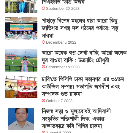
পিএইচডি ডিগ্রি অর্জন
September 20, 2023
পাহাড়ে বিশেষ মহলের দ্বারা আরো কিছু
জাতিগত সশস্ত্র দল গঠনের পর্যায়ে: সন্তু
লারমা
December 5, 2022
আরো অনেক স্বপ্ন দেখা বাকি, আরো অনেক
দূর যাওয়া বাকি : উক্রাচিং চৌধুরী
September 18, 2023
ঢাবি’তে পিসিপি ঢাকা মহানগর এর ৩১তম
কাউন্সিল সম্পন্নঃ সভাপতি জগদীশ এবং
সম্পাদক শুভ চাকমা
October 7, 2023
নিজস্ব সত্ত্বা ও মূল্যবোধই আদিবাসী
সংস্কৃতির শক্তিশালী দিক: একান্ত
সাক্ষাতকারে কবি শিশির চাকমা