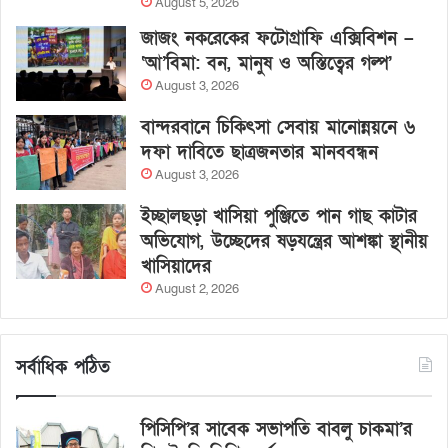
August 5, 2026
জাজং নকরেকের ফটোগ্রাফি এক্সিবিশন –
‘আ’বিমা: বন, মানুষ ও অস্তিত্বের গল্প’
August 3, 2026
বান্দরবানে চিকিৎসা সেবায় মানোন্নয়নে ৬
দফা দাবিতে ছাত্রজনতার মানববন্ধন
August 3, 2026
ইচ্ছালছড়া খাসিয়া পুঞ্জিতে পান গাছ কাটার
অভিযোগ, উচ্ছেদের ষড়যন্ত্রের আশঙ্কা স্থানীয়
খাসিয়াদের
August 2, 2026
সর্বাধিক পঠিত
পিসিপি’র সাবেক সভাপতি বাবলু চাকমা’র