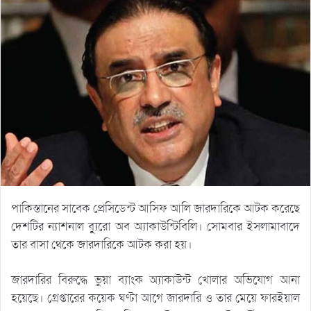
পাকিস্তানের সাবেক প্রেসিডেন্ট আসিফ আলি জারদারিকে আটক করেছে
দেশটির ন্যাশনাল ব্যুুরো অব অ্যাকাউন্টিবিলি। সোমবার ইসলামাবাদে
তার বাসা থেকে জারদারিকে আটক করা হয়।
জারদারির বিরুদ্ধে ভুয়া ব্যাংক অ্যাকাউন্ট খোলার অভিযোগ আনা
হয়েছে। গ্রেপ্তারের কয়েক ঘণ্টা আগে জারদারি ও তার মেয়ে ফারইয়াল