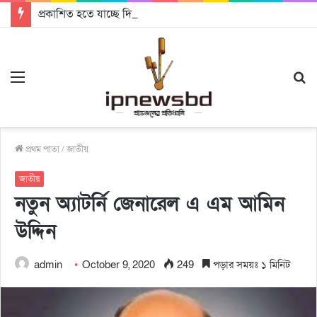
প্রকাশিত হতে যাচ্ছে দি রাবুগার নতুন গান ‘Baljanggi’
Menu
S
fo
প্রথম পাতা
/
জাতীয়
জাতীয়
নতুন অ্যাটর্নি জেনারেল এ এম আমিন
উদ্দিন
admin
October 9, 2020
249
পড়ার সময়ঃ ১ মিনিট