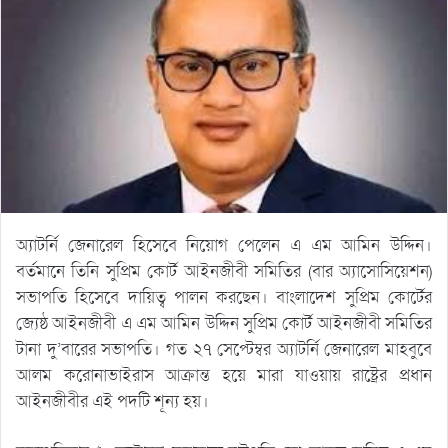
অ্যাটর্নি জেনারেল হিসেবে নিয়োগ পেলেন এ এম আমিন উদ্দিন।
বর্তমানে তিনি সুপ্রিম কোর্ট আইনজীবী সমিতির (বার অ্যাসোসিয়েশন)
সভাপতি হিসেবে দায়িত্ব পালন করছেন। বাংলাদেশ সুপ্রিম কোর্টের
জ্যেষ্ঠ আইনজীবী এ এম আমিন উদ্দিন সুপ্রিম কোর্ট আইনজীবী সমিতির
টানা দু’বারের সভাপতি। গত ২৭ সেপ্টেম্বর অ্যাটর্নি জেনারেল মাহবুবে
আলম করোনাভাইরাস আক্রান্ত হয়ে মারা যাওয়ায় রাষ্ট্রের প্রধান
আইনজীবীর এই পদটি শূন্য হয়।