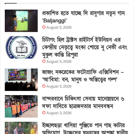
প্রকাশিত হতে যাচ্ছে দি রাবুগার নতুন গান
‘Baljanggi’
August 5, 2026
চিটাগং হিল ট্রাক্টস রাইটার্স ইউনিয়ন এর
কেন্দ্রীয় নেতৃত্বে মংক্য শোয়ে নু নেভী এবং
মুকুল কান্তি ত্রিপুরা
August 5, 2026
জাজং নকরেকের ফটোগ্রাফি এক্সিবিশন –
‘আ’বিমা: বন, মানুষ ও অস্তিত্বের গল্প’
August 3, 2026
বান্দরবানে চিকিৎসা সেবায় মানোন্নয়নে ৬
দফা দাবিতে ছাত্রজনতার মানববন্ধন
August 3, 2026
ইচ্ছালছড়া খাসিয়া পুঞ্জিতে পান গাছ কাটার
অভিযোগ, উচ্ছেদের ষড়যন্ত্রের আশঙ্কা স্থানীয়