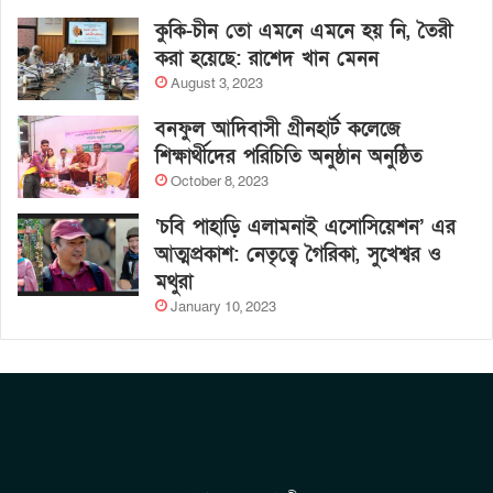
কুকি-চীন তো এমনে এমনে হয় নি, তৈরী
করা হয়েছে: রাশেদ খান মেনন
August 3, 2023
বনফুল আদিবাসী গ্রীনহার্ট কলেজে
শিক্ষার্থীদের পরিচিতি অনুষ্ঠান অনুষ্ঠিত
October 8, 2023
‘চবি পাহাড়ি এলামনাই এসোসিয়েশন’ এর
আত্মপ্রকাশ: নেতৃত্বে গৈরিকা, সুখেশ্বর ও
মথুরা
January 10, 2023