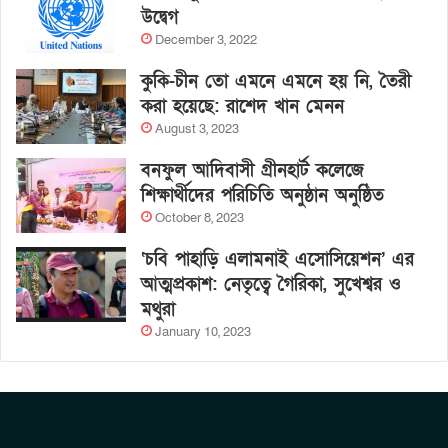
উদ্বেগ
December 3, 2022
কুকি-চীন তো এমনে এমনে হয় নি, তৈরী
করা হয়েছে: রাশেদ খান মেনন
August 3, 2023
বনফুল আদিবাসী গ্রীনহার্ট কলেজে
শিক্ষার্থীদের পরিচিতি অনুষ্ঠান অনুষ্ঠিত
October 8, 2023
‘চবি পাহাড়ি এলামনাই এসোসিয়েশন’ এর
আত্মপ্রকাশ: নেতৃত্বে গৈরিকা, সুখেশ্বর ও
মথুরা
January 10, 2023