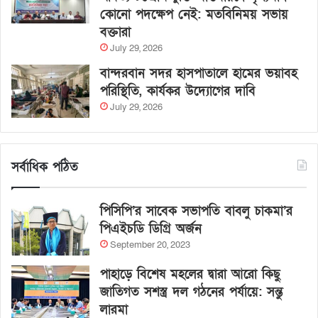
কোনো পদক্ষেপ নেই: মতবিনিময় সভায়
বক্তারা
July 29, 2026
বান্দরবান সদর হাসপাতালে হামের ভয়াবহ
পরিস্থিতি, কার্যকর উদ্যোগের দাবি
July 29, 2026
সর্বাধিক পঠিত
পিসিপি’র সাবেক সভাপতি বাবলু চাকমা’র
পিএইচডি ডিগ্রি অর্জন
September 20, 2023
পাহাড়ে বিশেষ মহলের দ্বারা আরো কিছু
জাতিগত সশস্ত্র দল গঠনের পর্যায়ে: সন্তু
লারমা