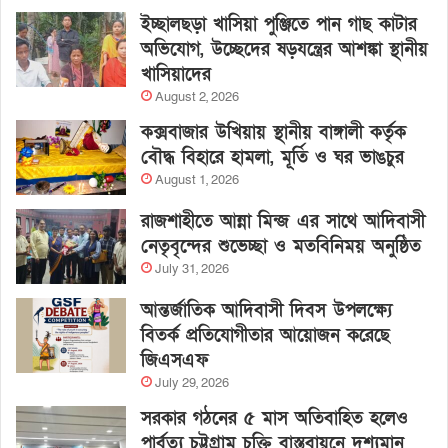
ইচ্ছালছড়া খাসিয়া পুঞ্জিতে পান গাছ কাটার
অভিযোগ, উচ্ছেদের ষড়যন্ত্রের আশঙ্কা স্থানীয়
খাসিয়াদের
August 2, 2026
কক্সবাজার উখিয়ায় স্থানীয় বাঙ্গালী কর্তৃক
বৌদ্ধ বিহারে হামলা, মূর্তি ও ঘর ভাঙচুর
August 1, 2026
রাজশাহীতে আন্না মিন্জ এর সাথে আদিবাসী
নেতৃবৃন্দের শুভেচ্ছা ও মতবিনিময় অনুষ্ঠিত
July 31, 2026
আন্তর্জাতিক আদিবাসী দিবস উপলক্ষ্যে
বিতর্ক প্রতিযোগীতার আয়োজন করেছে
জিএসএফ
July 29, 2026
সরকার গঠনের ৫ মাস অতিবাহিত হলেও
পার্বত্য চট্টগ্রাম চুক্তি বাস্তবায়নে দৃশ্যমান