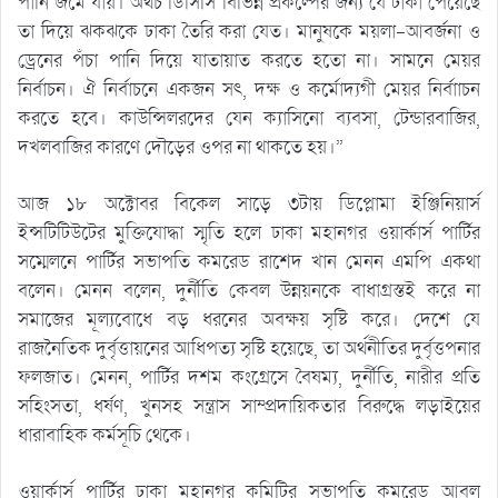
পানি জমে যায়। অথচ ডিসিসি বিভিন্ন প্রকল্পের জন্য যে টাকা পেয়েছে
তা দিয়ে ঝকঝকে ঢাকা তৈরি করা যেত। মানুষকে ময়লা-আবর্জনা ও
ড্রেনের পঁচা পানি দিয়ে যাতায়াত করতে হতো না। সামনে মেয়র
নির্বাচন। ঐ নির্বাচনে একজন সৎ, দক্ষ ও কর্মোদ্যগী মেয়র নির্বাাচন
করতে হবে। কাউন্সিলরদের যেন ক্যাসিনো ব্যবসা, টেন্ডারবাজির,
দখলবাজির কারণে দৌড়ের ওপর না থাকতে হয়।”
আজ ১৮ অক্টোবর বিকেল সাড়ে ৩টায় ডিপ্লোমা ইঞ্জিনিয়ার্স
ইন্সটিটিউটের মুক্তিযোদ্ধা স্মৃতি হলে ঢাকা মহানগর ওয়ার্কার্স পার্টির
সম্মেলনে পার্টির সভাপতি কমরেড রাশেদ খান মেনন এমপি একথা
বলেন। মেনন বলেন, দুর্নীতি কেবল উন্নয়নকে বাধাগ্রস্তই করে না
সমাজের মূল্যবোধে বড় ধরনের অবক্ষয় সৃষ্টি করে। দেশে যে
রাজনৈতিক দুর্বৃত্তায়নের আধিপত্য সৃষ্টি হয়েছে, তা অর্থনীতির দুর্বৃত্তপনার
ফলজাত। মেনন, পার্টির দশম কংগ্রেসে বৈষম্য, দুর্নীতি, নারীর প্রতি
সহিংসতা, ধর্ষণ, খুনসহ সন্ত্রাস সাম্প্রদায়িকতার বিরুদ্ধে লড়াইয়ের
ধারাবাহিক কর্মসূচি থেকে।
ওয়ার্কার্স পার্টির ঢাকা মহানগর কমিটির সভাপতি কমরেড আবুল