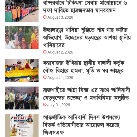
বান্দরবানে চিকিৎসা সেবায় মানোন্নয়নে ৬
দফা দাবিতে ছাত্রজনতার মানববন্ধন
August 3, 2026
ইচ্ছালছড়া খাসিয়া পুঞ্জিতে পান গাছ কাটার
অভিযোগ, উচ্ছেদের ষড়যন্ত্রের আশঙ্কা স্থানীয়
খাসিয়াদের
August 2, 2026
কক্সবাজার উখিয়ায় স্থানীয় বাঙ্গালী কর্তৃক
বৌদ্ধ বিহারে হামলা, মূর্তি ও ঘর ভাঙচুর
August 1, 2026
রাজশাহীতে আন্না মিন্জ এর সাথে আদিবাসী
নেতৃবৃন্দের শুভেচ্ছা ও মতবিনিময় অনুষ্ঠিত
July 31, 2026
আন্তর্জাতিক আদিবাসী দিবস উপলক্ষ্যে
বিতর্ক প্রতিযোগীতার আয়োজন করেছে
জিএসএফ