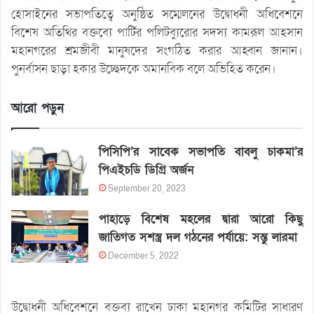
হোসাইনের সভাপতিত্বে অনুষ্ঠিত সম্মেলনের উদ্বোধনী অধিবেশনে
বিশেষ অতিথির বক্তব্যে পার্টির পলিটব্যুরোর সদস্য কামরূল আহসান
মহানগরের শ্রমজীবী মানুষদের সংগঠিত করার আহ্বান জানান।
পুনর্বাসন ছাড়া হকার উচ্ছেদকে অমানবিক বলে অভিহিত করেন।
আরো পড়ুন
পিসিপি’র সাবেক সভাপতি বাবলু চাকমা’র
পিএইচডি ডিগ্রি অর্জন
September 20, 2023
পাহাড়ে বিশেষ মহলের দ্বারা আরো কিছু
জাতিগত সশস্ত্র দল গঠনের পর্যায়ে: সন্তু লারমা
December 5, 2022
উদ্বোধনী অধিবেশনে বক্তব্য রাখেন ঢাকা মহানগর কমিটির সাধারণ