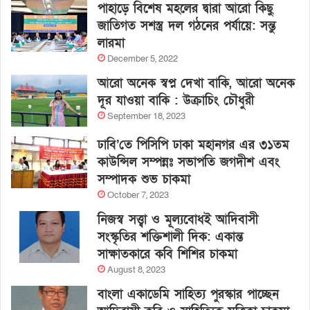
পাহাড়ে বিশেষ মহলের দ্বারা আরো কিছু
জাতিগত সশস্ত্র দল গঠনের পর্যায়ে: সন্তু
লারমা
December 5, 2022
আরো অনেক স্বপ্ন দেখা বাকি, আরো অনেক
দূর যাওয়া বাকি : উক্রাচিং চৌধুরী
September 18, 2023
ঢাবি’তে পিসিপি ঢাকা মহানগর এর ৩১তম
কাউন্সিল সম্পন্নঃ সভাপতি জগদীশ এবং
সম্পাদক শুভ চাকমা
October 7, 2023
নিজস্ব সত্ত্বা ও মূল্যবোধই আদিবাসী
সংস্কৃতির শক্তিশালী দিক: একান্ত
সাক্ষাতকারে কবি শিশির চাকমা
August 8, 2023
বাংলা একাডেমি সাহিত্য পুরস্কার পাচ্ছেন