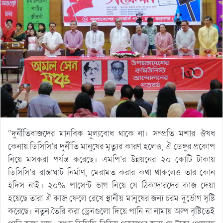
“দুর্নীতিবাজদের মানবিক মূল্যবোধ থাকে না। সম্প্রতি মশার ঔষধ
কেনায় ডিসিসি’র দুর্নীতি মানুষের মৃত্যুর কারণ হলেও, ঐ ডেঙ্গুর প্রকোপ
নিয়ে মসকরা পর্যন্ত করেছে। এমপি’র উন্নয়নের ২০ কোটি টাকায়
ডিসিসি’র রাস্তাঘাট নির্মাণ, মেরামত করার কথা থাকলেও তার কোন
হদিস নাই। ২০% পাসেন্ট ভাগ নিয়ে যে ঠিকাদারদের কাজ দেয়া
হয়েছে তারা ঐ কাজ ফেলে রেখে স্থানীয় মানুষের জন্য চরম দুর্ভোগ সৃষ্টি
করেছে। নতুন তৈরি করা ড্রেনগুলো দিয়ে পানি না নামায় অল্প বৃষ্টিতেই