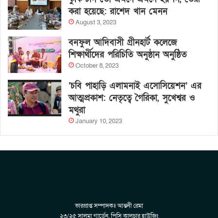
করা হয়েছে: রাশেদ খান মেনন
August 3, 2023
বনফুল আদিবাসী গ্রীনহার্ট কলেজে
শিক্ষার্থীদের পরিচিতি অনুষ্ঠান অনুষ্ঠিত
October 8, 2023
‘চবি পাহাড়ি এলামনাই এসোসিয়েশন’ এর
আত্মপ্রকাশ: নেতৃত্বে গৈরিকা, সুখেশ্বর ও
মথুরা
January 10, 2023
ভারপ্রাপ্ত সম্পাদকঃ আন্তনী রেমা
২৩/২৫ সালমা গার্ডেন, পিসি কালচার হাউজিং