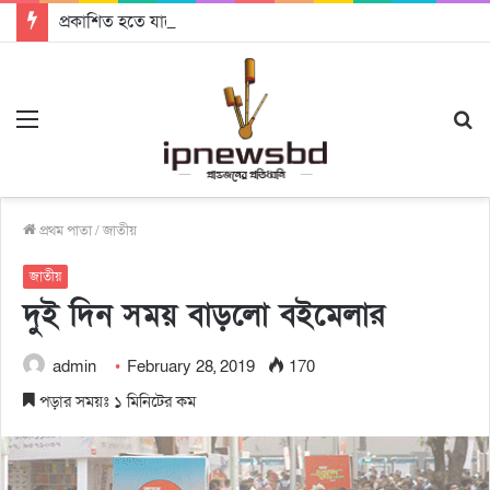
প্রকাশিত হতে যাচ্ছে দি রাবুগার নতুন গান ‘Baljanggi’
Menu
S
fo
প্রথম পাতা
/
জাতীয়
জাতীয়
দুই দিন সময় বাড়লো বইমেলার
admin
February 28, 2019
170
পড়ার সময়ঃ ১ মিনিটের কম