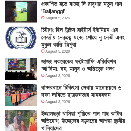
প্রকাশিত হতে যাচ্ছে দি রাবুগার নতুন গান
‘Baljanggi’
August 5, 2026
চিটাগং হিল ট্রাক্টস রাইটার্স ইউনিয়ন এর
কেন্দ্রীয় নেতৃত্বে মংক্য শোয়ে নু নেভী এবং
মুকুল কান্তি ত্রিপুরা
August 5, 2026
জাজং নকরেকের ফটোগ্রাফি এক্সিবিশন –
‘আ’বিমা: বন, মানুষ ও অস্তিত্বের গল্প’
August 3, 2026
বান্দরবানে চিকিৎসা সেবায় মানোন্নয়নে ৬
দফা দাবিতে ছাত্রজনতার মানববন্ধন
August 3, 2026
ইচ্ছালছড়া খাসিয়া পুঞ্জিতে পান গাছ কাটার
অভিযোগ, উচ্ছেদের ষড়যন্ত্রের আশঙ্কা স্থানীয়
খাসিয়াদের