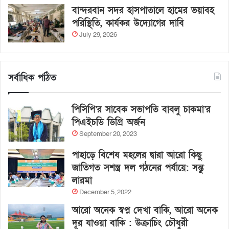
বান্দরবান সদর হাসপাতালে হামের ভয়াবহ
পরিস্থিতি, কার্যকর উদ্যোগের দাবি
July 29, 2026
সর্বাধিক পঠিত
পিসিপি’র সাবেক সভাপতি বাবলু চাকমা’র
পিএইচডি ডিগ্রি অর্জন
September 20, 2023
পাহাড়ে বিশেষ মহলের দ্বারা আরো কিছু
জাতিগত সশস্ত্র দল গঠনের পর্যায়ে: সন্তু
লারমা
December 5, 2022
আরো অনেক স্বপ্ন দেখা বাকি, আরো অনেক
দূর যাওয়া বাকি : উক্রাচিং চৌধুরী