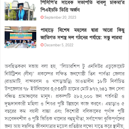
পিসিপি’র সাবেক সভাপতি বাবলু চাকমা’র
পিএইচডি ডিগ্রি অর্জন
September 20, 2023
পাহাড়ে বিশেষ মহলের দ্বারা আরো কিছু
জাতিগত সশস্ত্র দল গঠনের পর্যায়ে: সন্তু লারমা
December 5, 2022
অবহিতকরণ সভায় বলা হয়, “লিডারশিপ টু এনসিউর এডুকোয়েট
নিউট্রিশন (লীন)” প্রকল্পের লক্ষিত জনগোষ্ঠী তিন পার্বত্য জেলার
(রাঙামাটি, বান্দরবান ও খাগড়াছড়ি) আওতাধীন ১৮টি নির্বাচিত
উপজেলার ৭৮ ইউনিয়নের ৩,৫৩৩টি গ্রামের মোট ৯৭৬,৬৪১ জন সেবা
বঞ্চিত গ্রামাঞ্চলের মানুষ। প্রকল্পটি ২৮২,০০০ জন গর্ভবতী ও
দুগ্ধদানকারী মহিলা ও শিশুর পুষ্টি উন্নয়নে কাজ করবে। এছাড়াও ৫
বছরের কম বয়সী বাচ্চা এবং কিশোরী বলিকাদের পূর্ণাঙ্গ পুষ্টি
সংবেদনশীল ও পুষ্টি ভিত্তিক খাদ্যের বহুমুখীতা, সর্বাপেক্ষা ঝুকিপূর্ণদের
জন্য আয় সম্বলিত জীবনযাত্রার মডেল প্রতিষ্ঠার লক্ষ্যে যাতে করে স্থানীয়,