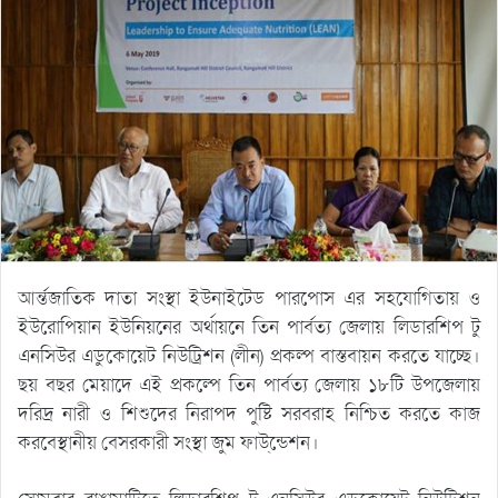
আর্ন্তজাতিক দাতা সংস্থা ইউনাইটেড পারপোস এর সহযোগিতায় ও
ইউরোপিয়ান ইউনিয়নের অর্থায়নে তিন পার্বত্য জেলায় লিডারশিপ টু
এনসিউর এডুকোয়েট নিউট্রিশন (লীন) প্রকল্প বাস্তবায়ন করতে যাচ্ছে।
ছয় বছর মেয়াদে এই প্রকল্পে তিন পার্বত্য জেলায় ১৮টি উপজেলায়
দরিদ্র নারী ও শিশুদের নিরাপদ পুষ্টি সরবরাহ নিশ্চিত করতে কাজ
করবেস্থানীয় বেসরকারী সংস্থা জুম ফাউ্ন্ডেশন।