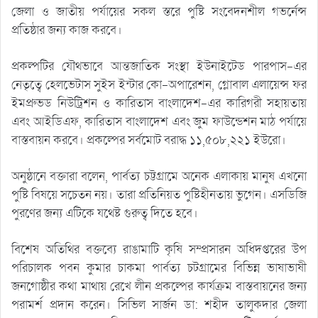
জেলা ও জাতীয় পর্যায়ের সকল স্তরে পুষ্টি সংবেদনশীল গভর্নেন্স
প্রতিষ্ঠার জন্য কাজ করবে।
প্রকল্পটির যৌথভাবে আন্তজাতিক সংস্থা ইউনাইটেড পারপাস-এর
নেতৃত্বে হেলভেটাস সুইস ইন্টার কো-অপারেশন, গ্লোবাল এলায়েন্স ফর
ইমপ্রুভড নিউট্রিশন ও কারিতাস বাংলাদেশ-এর কারিগরী সহায়তায়
এবং আইডিএফ, কারিতাস বাংলাদেশ এবং জুম ফাউন্ডেশন মাঠ পর্যায়ে
বাস্তবায়ন করবে। প্রকল্পের সর্বমোট বরাদ্ধ ১১,৫০৮,২২১ ইউরো।
অনুষ্ঠানে বক্তারা বলেন, পার্বত্য চট্টগ্রামে অনেক এলাকায় মানুষ এখনো
পুষ্টি বিষয়ে সচেতন নয়। তারা প্রতিনিয়ত পুষ্টিহীনতায় ভুগেন। এসডিজি
পুরণের জন্য এটিকে যথেষ্ট গুরুত্ব দিতে হবে।
বিশেষ অতিথির বক্তব্যে রাঙামাটি কৃষি সম্প্রসারন অধিদপ্তরের উপ
পরিচালক পবন কুমার চাকমা পার্বত্য চটগ্রামের বিভিন্ন ভাষাভাষী
জনগোষ্ঠীর কথা মাথায় রেখে লীন প্রকল্পের কার্যক্রম বাস্তবায়নের জন্য
পরামর্শ প্রদান করেন। সিভিল সার্জন ডা: শহীদ তালুকদার জেলা