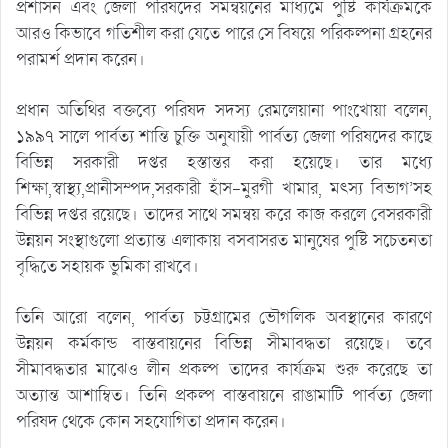
প্রশাসন এবং জেলা পরিষদের সমন্বয়নের মাধ্যমে পুষ্টি কার্যক্রমকে
আরও কিভাবে গতিশীল করা যেতে পারে সে বিষয়ে পরিকল্পনা গ্রহনের
পরামর্শ প্রদান করেন।
প্রধান অতিথির বক্তব্যে পরিষদ সদস্য রেমলেয়ানা পাংখোয়া বলেন,
১৯৯৭ সালে পার্বত্য শান্তি চুক্তি অনুযায়ী পার্বত্য জেলা পরিষদের কাছে
বিভিন্ন সরকারী দপ্তর হস্তান্তর করা হয়েছে। তার মধ্যে
শিক্ষা,স্বাস্থ্য,প্রানীসম্পদ,সরকারী হাঁস-মুরগী খামার, মৎস্য বিভাগ’সহ
বিভিন্ন দপ্তর রয়েছে। তাদের সাথে সমন্বয় করে কাজ করলে বেসরকারী
উন্নয়ন সংস্থাগুলো প্রত্যান্ত এলাকায় বসবাসরত মানুষের পুষ্টি সচেতনতা
বৃদ্ধিতে সহায়ক ভুমিকা রাখবে।
তিনি আরো বলেন, পার্বত্য চট্টগ্রামের ভৌগলিক অবস্থানের কারণে
উন্নয়ন কর্মকান্ড বাস্তবায়নের বিভিন্ন সীমাবদ্ধতা রয়েছে। তবে
সীমাবদ্ধতার মাঝেও লীন প্রকল্প তাদের কার্যক্রম শুরু করেছে তা
অত্যান্ত আশাম্বিত। তিনি প্রকল্প বাস্তবায়নে রাঙামাটি পার্বত্য জেলা
পরিষদ থেকে কোন সহযোগিতা প্রদান করেন।