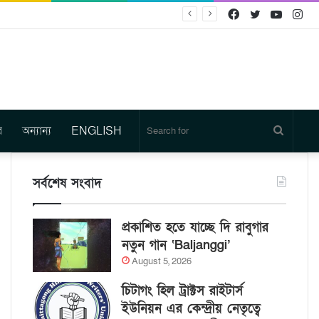
Facebook
Twitter
YouTu
In
র
অন্যান্য
ENGLISH
Search
for
সর্বশেষ সংবাদ
প্রকাশিত হতে যাচ্ছে দি রাবুগার
নতুন গান ‘Baljanggi’
August 5, 2026
চিটাগং হিল ট্রাক্টস রাইটার্স
ইউনিয়ন এর কেন্দ্রীয় নেতৃত্বে