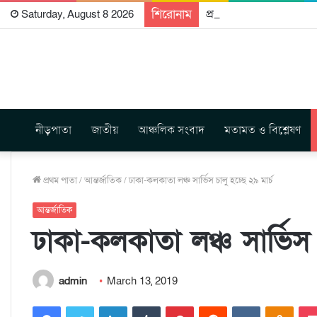
শিরোনাম
প্রকাশিত হতে যাচ্ছে দি রা
Saturday, August 8 2026
নীড়পাতা
জাতীয়
আঞ্চলিক সংবাদ
মতামত ও বিশ্লেষণ
প্রথম পাতা
/
আন্তর্জাতিক
/
ঢাকা-কলকাতা লঞ্চ সার্ভিস চালু হচ্ছে ২৯ মার্চ
আন্তর্জাতিক
ঢাকা-কলকাতা লঞ্চ সার্ভিস চ
admin
March 13, 2019
Facebook
Twitter
LinkedIn
Tumblr
Pinterest
Reddit
VKontakte
Odnoklassniki