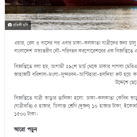
প্রতিকী ছবি
এয়ার, রেল ও বাসের পর এবার ঢাকা-কলকাতা যাত্রীদের জন্য চাল
বাংলাদেশ অভ্যন্তরীণ নৌ-পরিবহন করপোরেশনের এক বিজ্ঞপ্তিতে 
বিজ্ঞপ্তিতে বলা হয়, আগামী ২৯শে মার্চ থেকে ঢাকার পাগলা মের
জাহাজটি বরিশাল-মংলা-সুন্দরবন-আন্টিহারা-হলদিয়া রুট হয়ে 
উদ্দেশে ছে
বিজ্ঞপ্তিতে যাত্রী ভাড়ার তালিকা হলো: ঢাকা-কলকাতা কেবিন ভাড়ার 
(যাত্রীপ্রতি) ৫ হাজার, ডিলাক্স শ্রেণি (দুজন) ১০ হাজার টাকা, ইকোনম
১৫০০ টাকা।
আরো পড়ুন