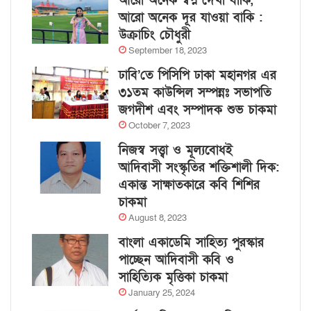
আরো অনেক স্বপ্ন দেখা বাকি,
আরো অনেক দূর যাওয়া বাকি :
উক্রাচিং চৌধুরী
September 18, 2023
ঢাবি’তে পিসিপি ঢাকা মহানগর এর
৩১তম কাউন্সিল সম্পন্নঃ সভাপতি
জগদীশ এবং সম্পাদক শুভ চাকমা
October 7, 2023
নিজস্ব সত্ত্বা ও মূল্যবোধই
আদিবাসী সংস্কৃতির শক্তিশালী দিক:
একান্ত সাক্ষাতকারে কবি শিশির
চাকমা
August 8, 2023
বাংলা একাডেমি সাহিত্য পুরস্কার
পাচ্ছেন আদিবাসী কবি ও
সাহিত্যিক মৃত্তিকা চাকমা
January 25, 2024