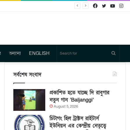
Facebook
Twitter
YouTu
In
র
অন্যান্য
ENGLISH
Search
for
সর্বশেষ সংবাদ
প্রকাশিত হতে যাচ্ছে দি রাবুগার
নতুন গান ‘Baljanggi’
August 5, 2026
চিটাগং হিল ট্রাক্টস রাইটার্স
ইউনিয়ন এর কেন্দ্রীয় নেতৃত্বে