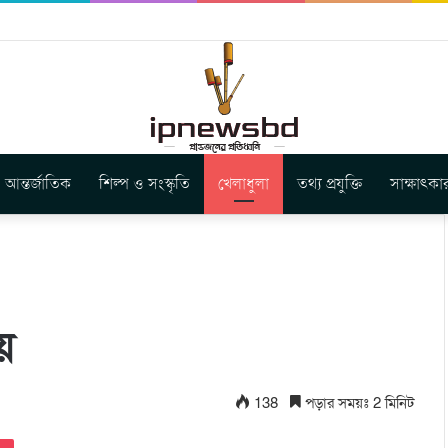
বুগার নতুন গান ‘Baljanggi’
আন্তর্জাতিক
শিল্প ও সংস্কৃতি
খেলাধুলা
তথ্য প্রযুক্তি
সাক্ষাৎকা
য়
138
পড়ার সময়ঃ 2 মিনিট
Pocket