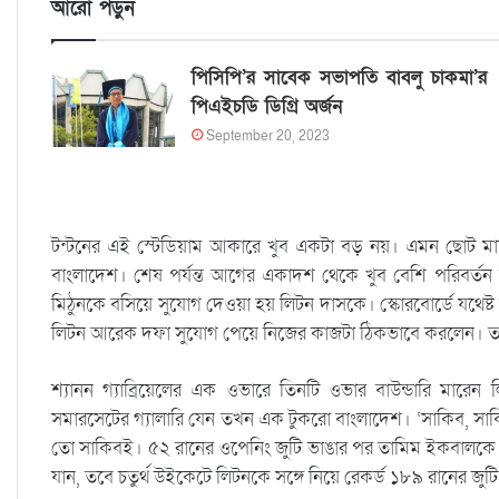
আরো পড়ুন
পিসিপি’র সাবেক সভাপতি বাবলু চাকমা’র
পিএইচডি ডিগ্রি অর্জন
September 20, 2023
টন্টনের এই স্টেডিয়াম আকারে খুব একটা বড় নয়। এমন ছোট মাঠ
বাংলাদেশ। শেষ পর্যন্ত আগের একাদশ থেকে খুব বেশি পরিবর্তন
মিঠুনকে বসিয়ে সুযোগ দেওয়া হয় লিটন দাসকে। স্কোরবোর্ডে যথেষ্ট র
লিটন আরেক দফা সুযোগ পেয়ে নিজের কাজটা ঠিকভাবে করলেন। তার
শ্যানন গ্যাব্রিয়েলের এক ওভারে তিনটি ওভার বাউন্ডারি মারেন
সমারসেটের গ্যালারি যেন তখন এক টুকরো বাংলাদেশ। ‘সাকিব, সাকি
তো সাকিবই। ৫২ রানের ওপেনিং জুটি ভাঙার পর তামিম ইকবালকে সঙ
যান, তবে চতুর্থ উইকেটে লিটনকে সঙ্গে নিয়ে রেকর্ড ১৮৯ রানের জু