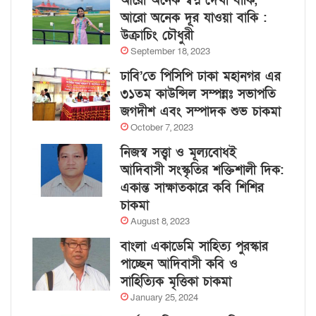
আরো অনেক স্বপ্ন দেখা বাকি,
আরো অনেক দূর যাওয়া বাকি :
উক্রাচিং চৌধুরী
September 18, 2023
ঢাবি’তে পিসিপি ঢাকা মহানগর এর
৩১তম কাউন্সিল সম্পন্নঃ সভাপতি
জগদীশ এবং সম্পাদক শুভ চাকমা
October 7, 2023
নিজস্ব সত্ত্বা ও মূল্যবোধই
আদিবাসী সংস্কৃতির শক্তিশালী দিক:
একান্ত সাক্ষাতকারে কবি শিশির
চাকমা
August 8, 2023
বাংলা একাডেমি সাহিত্য পুরস্কার
পাচ্ছেন আদিবাসী কবি ও
সাহিত্যিক মৃত্তিকা চাকমা
January 25, 2024