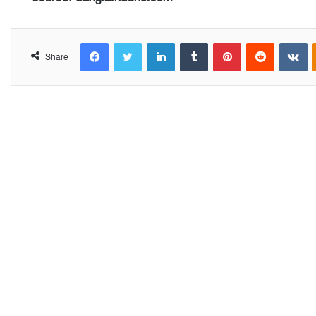
Facebook
Twitter
LinkedIn
Tumblr
Pinterest
Reddit
VKontakte
Share