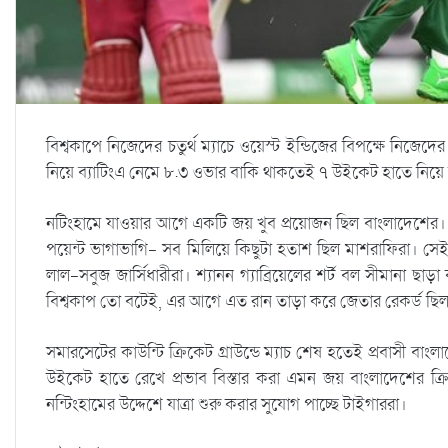
বিশ্বকাপে নিজেদের চতুর্থ ম্যাচে ওয়েস্ট ইন্ডিজের বিপক্ষে নিজেদ
নিয়ে ব্যাটিংএ নেমে ৮.৩ ওভার বাকি থাকতেই ৭ উইকেট হাতে নিয়ে নি
নটিংহামে যাওয়ার আগে একটি জয় খুব প্রয়োজন ছিল বাংলাদেশের। নিউজিল
পয়েন্ট ভাগাভাগি- সব মিলিয়ে কিছুটা হতাশ ছিল মাশরাফিরা। সেই হ
লাল-সবুজ জার্সিধারীরা। শ্যানন গ্যাব্রিয়েলের শর্ট বল সীমানা
বিশ্বকাপ তো বটেই, এর আগে এত রান তাড়া করে জেতার রেকর্ড ছি
সমারসেটের কাউন্টি ক্রিকেট গ্রাউন্ডে ম্যাচ শেষ হতেই প্রবাসী বাংল
উইকেট হাতে রেখে প্রভাব বিস্তার করা এমন জয় বাংলাদেশের ক্
নন্টিংহামের উদ্দেশে যাত্রা শুরু করার সুযোগ পাচ্ছে টাইগাররা।