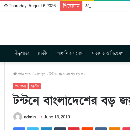
শিরোনাম
প্রকাশিত হতে যাচ্ছে দি রা
Thursday, August 6 2026
নীড়পাতা
জাতীয়
আঞ্চলিক সংবাদ
মতামত ও বিশ্লেষণ
প্রথম পাতা
/
খেলাধুলা
/
টন্টনে বাংলাদেশের বড় জয়
খেলাধুলা
জাতীয়
টন্টনে বাংলাদেশের বড় জ
admin
June 18, 2019
Facebook
Twitter
LinkedIn
Tumblr
Pinterest
Reddit
VKontakte
Odnoklassniki