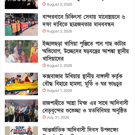
August 3, 2026
বান্দরবানে চিকিৎসা সেবায় মানোন্নয়নে ৬
দফা দাবিতে ছাত্রজনতার মানববন্ধন
August 3, 2026
ইচ্ছালছড়া খাসিয়া পুঞ্জিতে পান গাছ কাটার
অভিযোগ, উচ্ছেদের ষড়যন্ত্রের আশঙ্কা স্থানীয়
খাসিয়াদের
August 2, 2026
কক্সবাজার উখিয়ায় স্থানীয় বাঙ্গালী কর্তৃক
বৌদ্ধ বিহারে হামলা, মূর্তি ও ঘর ভাঙচুর
August 1, 2026
রাজশাহীতে আন্না মিন্জ এর সাথে আদিবাসী
নেতৃবৃন্দের শুভেচ্ছা ও মতবিনিময় অনুষ্ঠিত
July 31, 2026
আন্তর্জাতিক আদিবাসী দিবস উপলক্ষ্যে