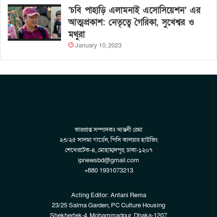
‘চবি পাহাড়ি এলামনাই এসোসিয়েশন’ এর
আত্মপ্রকাশ: নেতৃত্বে গৈরিকা, সুখেশ্বর ও
মথুরা
January 10, 2023
ভারপ্রাপ্ত সম্পাদকঃ আন্তনী রেমা
২৩/২৫ সালমা গার্ডেন, পিসি কালচার হাউজিং
শেখেরটেক-৪, মোহাম্মদপুর, ঢাকা-১২০৭
ipnewsbd@gmail.com
+880 1931073213
Acting Editor: Antani Rema
23/25 Salma Garden, PC Culture Housing
Shekhertek-4, Mohammadpur, Dhaka-1207