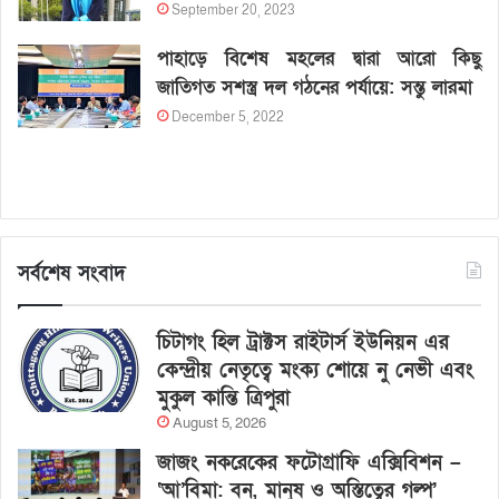
September 20, 2023
পাহাড়ে বিশেষ মহলের দ্বারা আরো কিছু
জাতিগত সশস্ত্র দল গঠনের পর্যায়ে: সন্তু লারমা
December 5, 2022
সর্বশেষ সংবাদ
চিটাগং হিল ট্রাক্টস রাইটার্স ইউনিয়ন এর
কেন্দ্রীয় নেতৃত্বে মংক্য শোয়ে নু নেভী এবং
মুকুল কান্তি ত্রিপুরা
August 5, 2026
জাজং নকরেকের ফটোগ্রাফি এক্সিবিশন –
‘আ’বিমা: বন, মানুষ ও অস্তিত্বের গল্প’