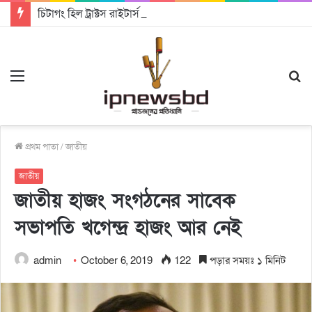
চিটাগং হিল ট্রাক্টস রাইটার্স ইউনিয়ন এর কেন্দ্রীয় নেতৃত্বে মংক্য শোয়ে নু নেভী এবং মুকুল কান্তি ত্রিপুরা
Menu
S
fo
প্রথম পাতা
/
জাতীয়
জাতীয়
জাতীয় হাজং সংগঠনের সাবেক
সভাপতি খগেন্দ্র হাজং আর নেই
admin
October 6, 2019
122
পড়ার সময়ঃ ১ মিনিট