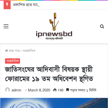
প্রকাশিত হতে যাচ্ছে দি রাবুগার নতুন গান ‘Baljanggi’
Menu
S
fo
প্রথম পাতা
/
আন্তর্জাতিক
আন্তর্জাতিক
জাতিসংঘের আদিবাসী বিষয়ক স্থায়ী
ফোরামের ১৯ তম অধিবেশন স্থগিত
admin
March 8, 2020
146
পড়ার সময়ঃ ১ মিনিট