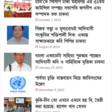
ঢাবি’তে পিসিপি ঢাকা মহানগর এর ৩১তম
কাউন্সিল সম্পন্নঃ সভাপতি জগদীশ এবং
সম্পাদক শুভ চাকমা
October 7, 2023
নিজস্ব সত্ত্বা ও মূল্যবোধই আদিবাসী
সংস্কৃতির শক্তিশালী দিক: একান্ত
সাক্ষাতকারে কবি শিশির চাকমা
August 8, 2023
বাংলা একাডেমি সাহিত্য পুরস্কার পাচ্ছেন
আদিবাসী কবি ও সাহিত্যিক মৃত্তিকা চাকমা
January 25, 2024
পার্বত্য চুক্তি বাস্তবায়ন নিয়ে জাতিসংঘের
উদ্বেগ
December 3, 2022
কুকি-চীন তো এমনে এমনে হয় নি, তৈরী
করা হয়েছে: রাশেদ খান মেনন