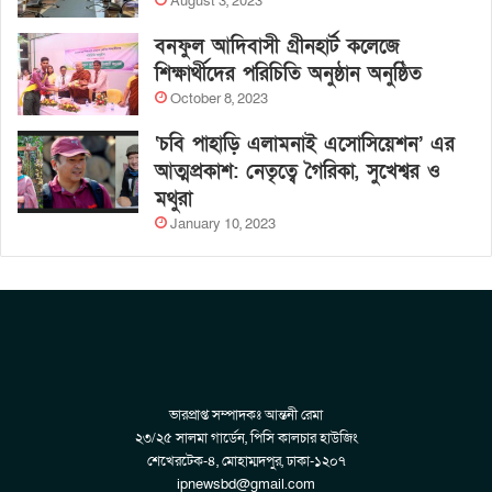
August 3, 2023
বনফুল আদিবাসী গ্রীনহার্ট কলেজে
শিক্ষার্থীদের পরিচিতি অনুষ্ঠান অনুষ্ঠিত
October 8, 2023
‘চবি পাহাড়ি এলামনাই এসোসিয়েশন’ এর
আত্মপ্রকাশ: নেতৃত্বে গৈরিকা, সুখেশ্বর ও
মথুরা
January 10, 2023
ভারপ্রাপ্ত সম্পাদকঃ আন্তনী রেমা
২৩/২৫ সালমা গার্ডেন, পিসি কালচার হাউজিং
শেখেরটেক-৪, মোহাম্মদপুর, ঢাকা-১২০৭
ipnewsbd@gmail.com