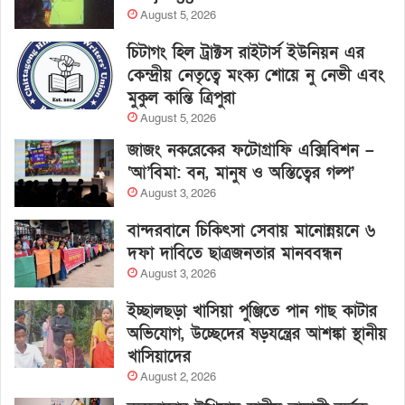
August 5, 2026
চিটাগং হিল ট্রাক্টস রাইটার্স ইউনিয়ন এর
কেন্দ্রীয় নেতৃত্বে মংক্য শোয়ে নু নেভী এবং
মুকুল কান্তি ত্রিপুরা
August 5, 2026
জাজং নকরেকের ফটোগ্রাফি এক্সিবিশন –
‘আ’বিমা: বন, মানুষ ও অস্তিত্বের গল্প’
August 3, 2026
বান্দরবানে চিকিৎসা সেবায় মানোন্নয়নে ৬
দফা দাবিতে ছাত্রজনতার মানববন্ধন
August 3, 2026
ইচ্ছালছড়া খাসিয়া পুঞ্জিতে পান গাছ কাটার
অভিযোগ, উচ্ছেদের ষড়যন্ত্রের আশঙ্কা স্থানীয়
খাসিয়াদের
August 2, 2026